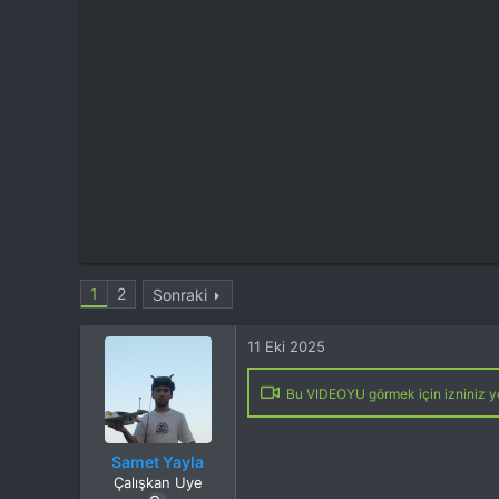
t
i
a
h
n
i
1
2
Sonraki
11 Eki 2025
Bu VIDEOYU görmek için izniniz yo
Samet Yayla
Çalışkan Uye