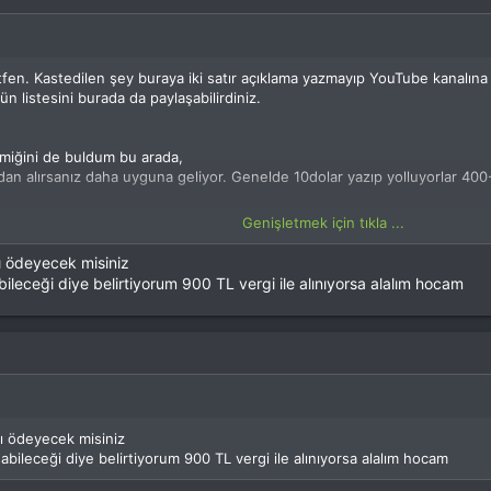
en. Kastedilen şey buraya iki satır açıklama yazmayıp YouTube kanalına 
n listesini burada da paylaşabilirdiniz.
miğini de buldum bu arada,
n alırsanız daha uyguna geliyor. Genelde 10dolar yazıp yolluyorlar 400-
ben olsam sarı siteden velox f60vs alırım hiç olmadı eski fantom motorl
Genişletmek için tıkla ...
.5dolar
ı ödeyecek misiniz
tesinde 30dolar üstü kargo bedava esc için 12,5 fc için de 11.90 vergiyi o
ileceği diye belirtiyorum 900 TL vergi ile alınıyorsa alalım hocam
yanına pervaneyi de sıkıştırırsınız.
ma onu da açıklayayım.
rdu, kargoyla gümrük sınırını aşıyor 30dolar yazarmısınız diye sordum ve o
verdiler.
ı ödeyecek misiniz
bileceği diye belirtiyorum 900 TL vergi ile alınıyorsa alalım hocam
k. Giriş yap veya üye ol