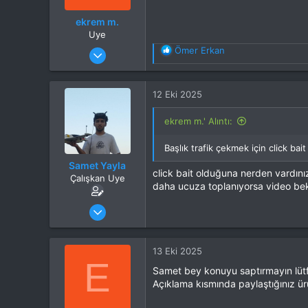
ekrem m.
Uye
Katılım
19 Kas 2023
T
Ömer Erkan
e
Mesajlar
195
p
Tepkime puanı
148
k
Konum
ist
12 Eki 2025
i
İlgi Alanı
Uçak
l
ekrem m.' Alıntı:
e
r
Başlık trafik çekmek için click bai
:
Samet Yayla
click bait olduğuna nerden vardını
Çalışkan Uye
daha ucuza toplanıyorsa video bek
Katılım
30 Ağu 2024
Mesajlar
303
Tepkime puanı
156
Konum
istanbul
13 Eki 2025
E
İlgi Alanı
Multikopter
Samet bey konuyu saptırmayın lütf
Açıklama kısmında paylaştığınız ürü