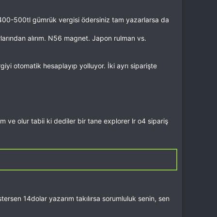
400-500tl gümrük vergisi ödersiniz tam yazarlarsa da
rlarından alırım. N56 magnet. Japon rulman vs.
yi otomatik hesaplayıp yolluyor. İki ayrı siparişte
e olur tabii ki dediler bir tane explorer lr o4 sipariş
ersen 14dolar yazarım takılırsa sorumluluk senin, sen