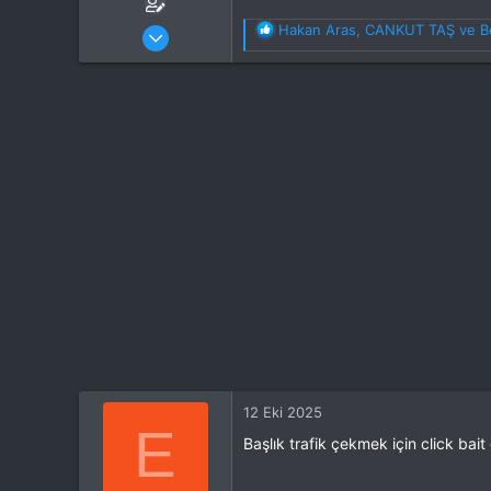
Katılım
30 Ağu 2024
T
Hakan Aras
,
CANKUT TAŞ
ve
B
e
Mesajlar
303
p
Tepkime puanı
156
k
Konum
istanbul
i
İlgi Alanı
Multikopter
l
e
r
:
12 Eki 2025
E
Başlık trafik çekmek için click bait