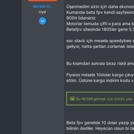
ekrem m.
Üşenmedim sizin için daha ekonom
Uye
Kumanda beta fpv kendi sayfasında
Katılım
19 Kas 2023
900tl ödersiniz
Motorlar temuda çifti o para ama b
Mesajlar
195
Betafpv sitesinde 1805ler gene 5.
Tepkime puanı
148
Konum
ist
esc stack için mesela speedybee sit
İlgi Alanı
Uçak
geliyor, hatta şartları zorlamak iste
Bu kısımdan sonrası biraz riskli a
Flywoo mesela 10dolar kargo çıkıyor
ettim. Üstüne kargo indirim kodu ve
Bu RESMİ görmek için izniniz yok. 
Beta fpv genelde 10 dolar yazıp yo
bilirsin dediler. Heyecan olsun bi t