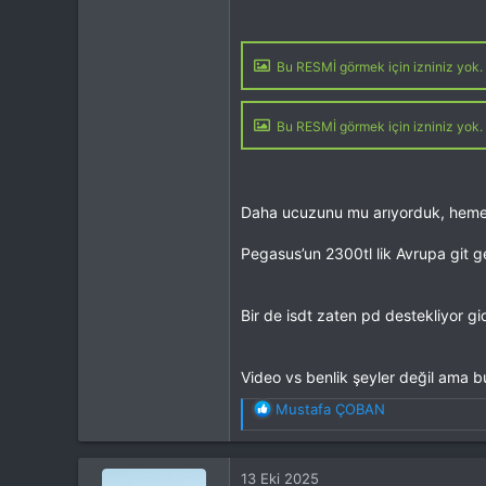
Bu RESMİ görmek için izniniz yok. 
Bu RESMİ görmek için izniniz yok. 
Daha ucuzunu mu arıyorduk, heme
Pegasus’un 2300tl lik Avrupa git gel
Bir de isdt zaten pd destekliyor g
Video vs benlik şeyler değil ama b
T
Mustafa ÇOBAN
e
p
k
13 Eki 2025