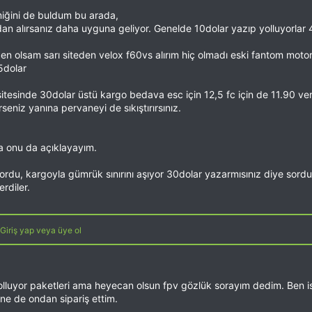
iğini de buldum bu arada,
n alırsanız daha uyguna geliyor. Genelde 10dolar yazıp yolluyorlar 
en olsam sarı siteden velox f60vs alırım hiç olmadı eski fantom moto
5dolar
esinde 30dolar üstü kargo bedava esc için 12,5 fc için de 11.90 vergi
rseniz yanına pervaneyi de sıkıştırırsınız.
ma onu da açıklayayım.
du, kargoyla gümrük sınırını aşıyor 30dolar yazarmısınız diye sordum v
rdiler.
Giriş yap veya üye ol
lluyor paketleri ama heyecan olsun fpv gözlük sorayım dedim. Ben ist
ane de ondan sipariş ettim.