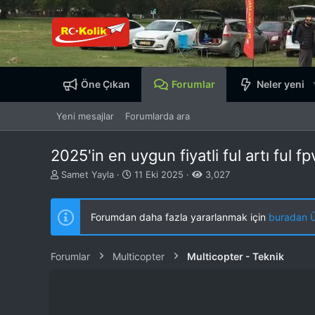
Öne Çıkan
Forumlar
Neler yeni
Yeni mesajlar
Forumlarda ara
2025'in en uygun fiyatli ful artı ful 
K
B
Samet Yayla
11 Eki 2025
3,027
o
a
n
ş
b
l
Forumdan daha fazla yararlanmak için
buradan ÜY
u
a
y
n
u
g
Forumlar
Multicopter
Multicopter - Teknik
b
ı
a
ç
ş
t
l
a
a
r