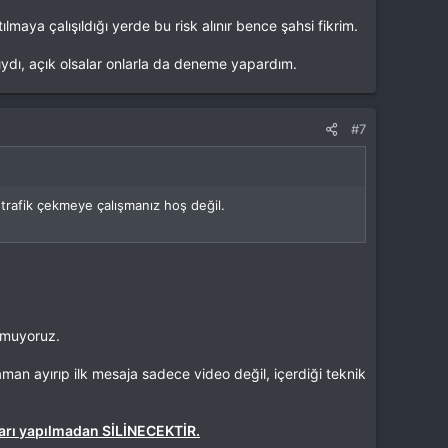
lmaya çalışıldığı yerde bu risk alınır bence şahsi fikrim.
ıydı, açık olsalar onlarla da deneme yapardım.
sen 14dolar yazarım takılırsa sorumluluk senin, sen
#7
trafik çekmeye çalışmanız hoş değil.
p geri geliyoruz.
umuyoruz.
an ayırıp ilk mesaja sadece video değil, içerdiği teknik
uyarı yapılmadan SİLİNECEKTİR.