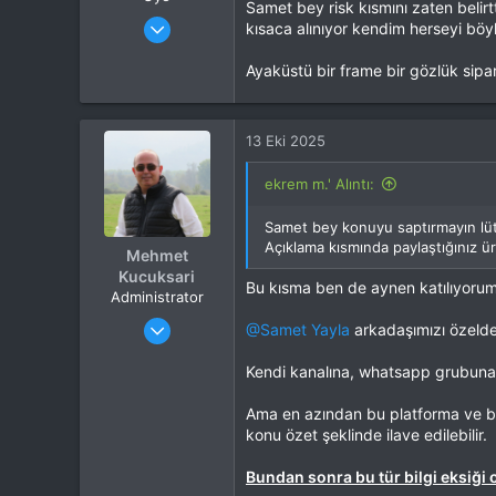
Samet bey risk kısmını zaten belirt
Katılım
19 Kas 2023
kısaca alınıyor kendim herseyi böyle
Mesajlar
195
Tepkime puanı
148
Ayaküstü bir frame bir gözlük sipa
Beta fpv genelde 10 dolar yazıp y
Konum
ist
bilirsin dediler. Heyecan olsun bi
İlgi Alanı
Uçak
13 Eki 2025
Bu RESMİ görmek için izniniz yo
ekrem m.' Alıntı:
Samet bey konuyu saptırmayın lütf
Bu RESMİ görmek için izniniz yo
Açıklama kısmında paylaştığınız ürü
Mehmet
Kucuksari
Bu kısma ben de aynen katılıyorum
Administrator
Katılım
4 Eki 2012
Daha ucuzunu mu arıyorduk, heme
@Samet Yayla
arkadaşımızı özeld
Mesajlar
37,342
Pegasus’un 2300tl lik Avrupa git ge
Tepkime puanı
44,114
Kendi kanalına, whatsapp grubun
Yaş
53
Ama en azından bu platforma ve bur
Konum
Kocaeli
Bir de isdt zaten pd destekliyor 
konu özet şeklinde ilave edilebilir.
İlgi Alanı
Heli
Bundan sonra bu tür bilgi eksiği 
Video vs benlik şeyler değil ama 