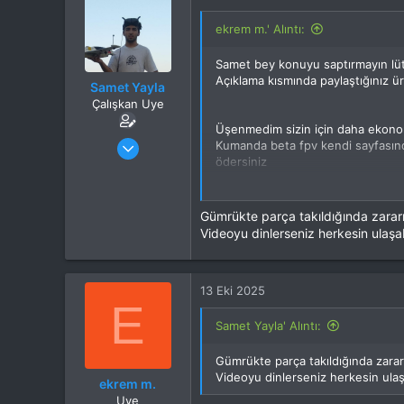
i
l
ekrem m.' Alıntı:
e
r
Samet bey konuyu saptırmayın lütf
:
Açıklama kısmında paylaştığınız ürü
Samet Yayla
Çalışkan Uye
Üşenmedim sizin için daha ekono
Katılım
30 Ağu 2024
Kumanda beta fpv kendi sayfasında
Mesajlar
303
ödersiniz
Motorlar temuda çifti o para ama 
Tepkime puanı
156
Betafpv sitesinde 1805ler gene 5
Konum
istanbul
Gümrükte parça takıldığında zarar
İlgi Alanı
Multikopter
esc stack için mesela speedybee si
Videoyu dinlerseniz herkesin ulaşab
hatta şartları zorlamak isterseniz 
13 Eki 2025
Bu kısımdan sonrası biraz riskli a
E
Flywoo mesela 10dolar kargo çıkıyo
Samet Yayla' Alıntı:
ettim. Üstüne kargo indirim kodu 
Gümrükte parça takıldığında zarar
Videoyu dinlerseniz herkesin ulaşa
ekrem m.
Bu RESMİ görmek için izniniz yo
Uye