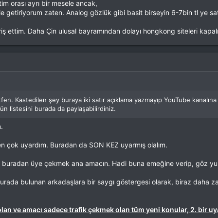
tim orası ayrı bir mesele ancak,
 getiriyorum zaten. Analog gözlük gibi basit birseyin 6-7bin tl ye satı
riş ettim. Daha Çin ulusal bayramından dolayı hongkong siteleri kapal
olluyor paketleri ama heyecan olsun fpv gözlük sorayım dedim. Ben ister
 tane de ondan sipariş ettim.
k. Giriş yap veya üye ol
en. Kastedilen şey buraya iki satır açıklama yazmayıp YouTube kanalına 
k. Giriş yap veya üye ol
n listesini burada da paylaşabilirdiniz.
.
n bulalım.
en çok uyardım. Buradan da SON KEZ uyarmış olalım.
l biletlerinden alıyoruz, istediğimiz hazır seti alıp gümrükte tax-back alı
a buradan üye çekmek ana amacın. Hadi buna emeğine verip, göz y
ada bulunan arkadaşlara bir saygı göstergesi olarak, biraz daha zam
gidip led trafosuyla beslemenin anlamını çözemedim.
olan ve amacı sadece trafik çekmek olan tüm yeni konular, 2. bir 
bundan sonrasında videoyu siz çeker beni de zikredersiniz.