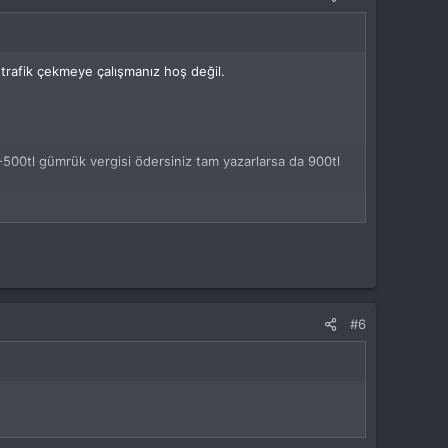
trafik çekmeye çalışmanız hoş değil.
500tl gümrük vergisi ödersiniz tam yazarlarsa da 900tl
arından alırım. N56 magnet. Japon rulman vs.
tomatik hesaplayıp yolluyor. İki ayrı siparişte geliyor,
#6
lur tabii ki dediler bir tane explorer lr o4 sipariş