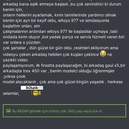
arkadaş bana eşlik etmeye başladı ,bu çok sevindirici bi durum
benim için,
onların helilerini ayarlamak, kırım tamirlerinde yardımcı olmak
benim için ayrı bir keyif oldu, wltoys 977 ve simülasyonla
başlattım onları, sim
çalışmalarının ardından wltoys 977 ile başladılar uçmaya ,tabi
ondada kırım oluyor ,bol yedek parça ve servis hizmeti veren biri
var onlara o yüzden
çok şanslılar , dün güzel bir gün oldu ,resimleri ekliyorum ama
videoyu çeken arkadaş heliden çok kuşları çekince
ne
yazıkki video
paylaşamıyorum, ilk fırsatta paylaşacağım, bi arkadaş gaui x5,bir
arkadaşta trex 450 var , benim modelci olduğu öğrenmişler
,yoksa çook
model alacaklardı , çok ama çok güzel birgün yaşadık . herkese
selamlar,
Bu RESMİ görmek için izniniz yok. Giriş yap veya üye ol