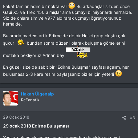
Fakat tam anladım bir nokta var
Bu arkadaşlar sizden önce
Gaui X5 ve Trex 450 almışlar ama uçmayı bilmiyorlardı herhalde.
Siz de onlara sim ve V977 aldırarak uçmayı öğretiyorsunuz
herhalde.
Bu arada madem artık Edirne'de de bir Helici grup oluştu çok
şükür
bundan sonra düzenli olarak buluşma görsellerini
mutlaka bekliyoruz Adnan bey
En güzeli size de sabit bir "Edirne Buluşma" sayfası açalım, her
buluşmasa 2-3 kare resim paylaşsanız bizler için yeterli
Hakan Ülgenalp
RcFanatik
29 Ocak 2018
#3
29 ocak 2018 Edirne Buluşması
Yeni grupların oluşması , camia açısından da oldukça umut