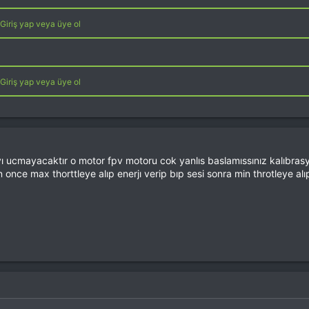
Giriş yap veya üye ol
Giriş yap veya üye ol
ı ucmayacaktır o motor fpv motoru cok yanlıs baslamıssınız kalıbrasyo
once max thorttleye alıp enerjı verip bıp sesi sonra min throtleye al