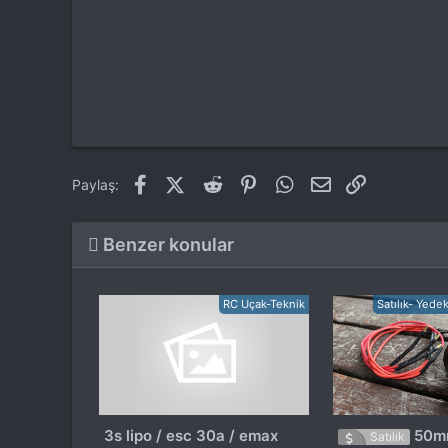
Facebook
X (Twitter)
Reddit
Pinterest
WhatsApp
E-posta
Link
Paylaş:
Benzer konular
RC Uçak-Teknik
Satılık- Yede
3s lipo / esc 30a / emax
50mm
Satılık