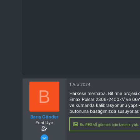
t
i
a
h
n
i
1 Ara 2024
B
Herkese merhaba. Bitirme projesi o
Emax Pulsar 2306-2400kV ve 60A X
ve kumanda kalibrasyonunu yaptık a
butonuna bastığımızda susuyorlar. 
Barış Gönder
Yeni Uye
Bu RESMİ görmek için izniniz yok. 
Katılım
1 Ara 2024