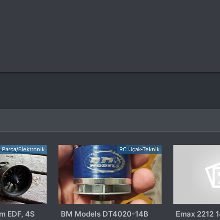
k Parça/Elektronik
RC Uçak-Teknik
 EDF, 4S
BM Models DT4020-14B
Emax 2212 