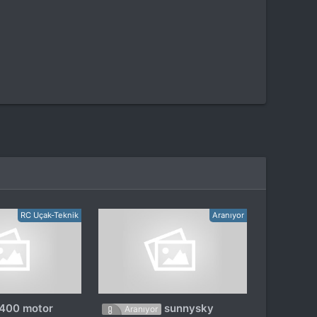
RC Uçak-Teknik
Aranıyor
1400 motor
sunnysky
Aranıyor