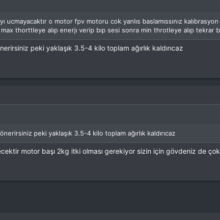
yı ucmayacaktır o motor fpv motoru cok yanlıs baslamıssınız kalıbrasyon e
ax thorttleye alıp enerjı verip bıp sesi sonra min throtleye alıp tekrar
irsiniz peki yaklaşık 3.5-4 kilo toplam ağırlık kaldırıcaz
rirsiniz peki yaklaşık 3.5-4 kilo toplam ağırlık kaldırıcaz
recektir motor başı 2kg itki olması gerekiyor sizin için gövdeniz de ço