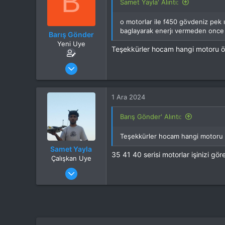
B
Samet Yayla' Alıntı:
o motorlar ile f450 gövdeniz pek ı
baglayarak enerjı vermeden once m
Barış Gönder
Yeni Uye
Teşekkürler hocam hangi motoru öner
Katılım
1 Ara 2024
Mesajlar
3
Tepkime puanı
1
Yaş
24
1 Ara 2024
Konum
Isparta
Barış Gönder' Alıntı:
İlgi Alanı
Multikopter
Teşekkürler hocam hangi motoru öne
Samet Yayla
35 41 40 serisi motorlar işinizi gö
Çalışkan Uye
Katılım
30 Ağu 2024
Mesajlar
303
Tepkime puanı
156
Konum
istanbul
İlgi Alanı
Multikopter