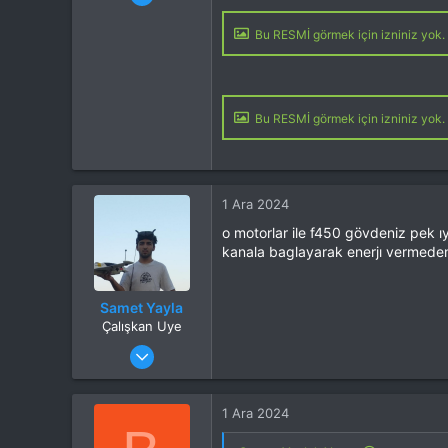
Mesajlar
3
Tepkime puanı
1
Bu RESMİ görmek için izniniz yok. 
Yaş
24
Konum
Isparta
İlgi Alanı
Multikopter
Bu RESMİ görmek için izniniz yok. 
1 Ara 2024
o motorlar ile f450 gövdeniz pek ıy
kanala baglayarak enerjı vermeden 
Samet Yayla
Çalışkan Uye
Katılım
30 Ağu 2024
Mesajlar
303
Tepkime puanı
156
Konum
istanbul
1 Ara 2024
İlgi Alanı
Multikopter