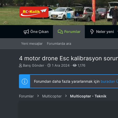
Öne Çıkan
Forumlar
Neler yeni
Yeni mesajlar
Forumlarda ara
4 motor drone Esc kalibrasyon soru
K
B
Barış Gönder
1 Ara 2024
1,176
o
a
n
ş
b
l
Forumdan daha fazla yararlanmak için
buradan ÜY
u
a
y
n
u
g
Forumlar
Multicopter
Multicopter - Teknik
b
ı
a
ç
ş
t
l
a
a
r