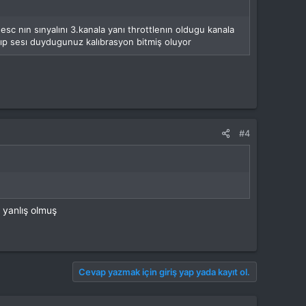
sc nın sınyalını 3.kanala yanı throttlenın oldugu kanala
 bıp sesı duydugunuz kalıbrasyon bitmiş oluyor
#4
k yanlış olmuş
Cevap yazmak için giriş yap yada kayıt ol.