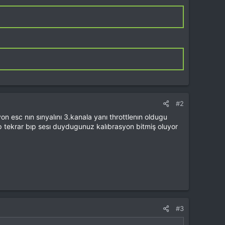
#2
n esc nın sınyalını 3.kanala yanı throttlenın oldugu
ıp tekrar bıp sesı duydugunuz kalıbrasyon bitmiş oluyor
#3