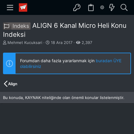
ALIGN 6 Kanal Micro Heli Konu
Indeks
Indeksi
K
B
Mehmet Kucuksari
18 Ara 2017
2,397
o
a
n
ş
b
l
Forumdan daha fazla yararlanmak için
buradan ÜYE
u
a
olabilirsiniz
y
n
u
g
b
ı
Align
a
ç
ş
t
l
a
Bu konuda, KAYNAK niteliğinde olan önemli konular listelenmiştir.
a
r
t
i
a
h
n
i