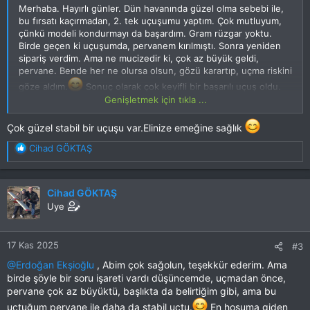
Merhaba. Hayırlı günler. Dün havanında güzel olma sebebi ile,
bu fırsatı kaçırmadan, 2. tek uçuşumu yaptım. Çok mutluyum,
çünkü modeli kondurmayı da başardım. Gram rüzgar yoktu.
Birde geçen ki uçuşumda, pervanem kırılmıştı. Sonra yeniden
sipariş verdim. Ama ne mucizedir ki, çok az büyük geldi,
pervane. Bende her ne olursa olsun, gözü karartıp, uçma riskini
göze aldım.
Sonuç olarak çok keyifli bir başarılı uçuş oldu.
Havada neredeyse, 7-8 dakika uçtum. Pervaneyi soracak
Genişletmek için tıkla ...
olursanız
Çok güzel stabil bir uçuşu var.Elinize emeğine sağlık
. Çok
Bu LİNKİ görmek için izniniz yok. Giriş yap veya üye ol
T
Cihad GÖKTAŞ
e
kalın bir yapısı var, yani kırılması epeyce bir zor maddeden.
p
Şimdide de biraz görsel ve videolara geçelim
k
Cihad GÖKTAŞ
---
i
Uye
l
e
r
17 Kas 2025
#3
:
Bu RESMİ görmek için izniniz yok. Giriş yap veya üye ol
@Erdoğan Ekşioğlu
, Abim çok sağolun, teşekkür ederim. Ama
birde şöyle bir soru işareti vardı düşüncemde, uçmadan önce,
pervane çok az büyüktü, başlıkta da belirtiğim gibi, ama bu
---
Uçuş öncesi hazırlık
uçtuğum pervane ile daha da stabil uçtu.
En hoşuma giden