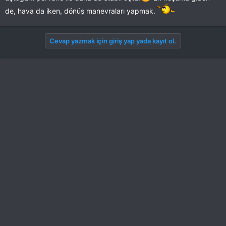
---
de, hava da iken, dönüş manevraları yapmak.
Bu VIDEOYU görmek için izniniz yok. Giriş yap veya üye ol
Cevap yazmak için giriş yap yada kayıt ol.
---
Ve uçuşa hazırız
Bu VIDEOYU görmek için izniniz yok. Giriş yap veya üye ol
---
Herkese kırımsız uçuşlar dilerim. Allah`a emanet olun.