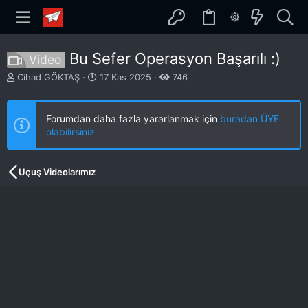
Bu Sefer Operasyon Başarılı :)
Video
K
B
Cihad GÖKTAŞ
17 Kas 2025
746
o
a
n
ş
b
l
Forumdan daha fazla yararlanmak için
buradan ÜYE
u
a
olabilirsiniz
y
n
u
g
b
ı
Uçuş Videolarımız
a
ç
ş
t
l
a
a
r
t
i
a
h
n
i