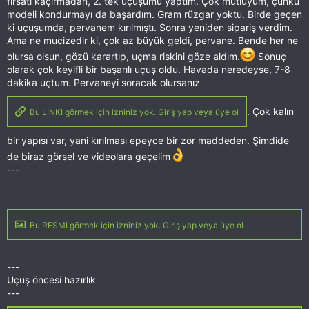
fırsatı kaçırmadan, 2. tek uçuşumu yaptım. Çok mutluyum, çünkü
modeli kondurmayı da başardım. Gram rüzgar yoktu. Birde geçen
ki uçuşumda, pervanem kırılmıştı. Sonra yeniden sipariş verdim.
Ama ne mucizedir ki, çok az büyük geldi, pervane. Bende her ne
olursa olsun, gözü karartıp, uçma riskini göze aldım.
Sonuç
olarak çok keyifli bir başarılı uçuş oldu. Havada neredeyse, 7-8
dakika uçtum. Pervaneyi soracak olursanız
. Çok kalın
Bu LİNKİ görmek için izniniz yok. Giriş yap veya üye ol
bir yapısı var, yani kırılması epeyce bir zor maddeden. Şimdide
de biraz görsel ve videolara geçelim
---
Bu RESMİ görmek için izniniz yok. Giriş yap veya üye ol
---
Uçuş öncesi hazırlık
---