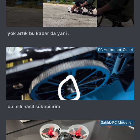
yok artık bu kadar da yani ..
RC Helikopter-Genel
bu mili nasıl sökebilirim
Satılık-RC Modeller