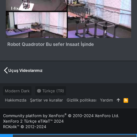
Robot Quadrotor Bu sefer Insaat İşinde
Uçuş Videolarımız
Modern Dark
Türkçe (TR)
Hakkımızda
Şartlar ve kurallar
Gizlilik politikası
Yardım
R
S
S
®
Community platform by XenForo
© 2010-2024 XenForo Ltd.
XenForo 2 Türkçe eTiKeT™ 2024
RCKolik™ © 2012-2024