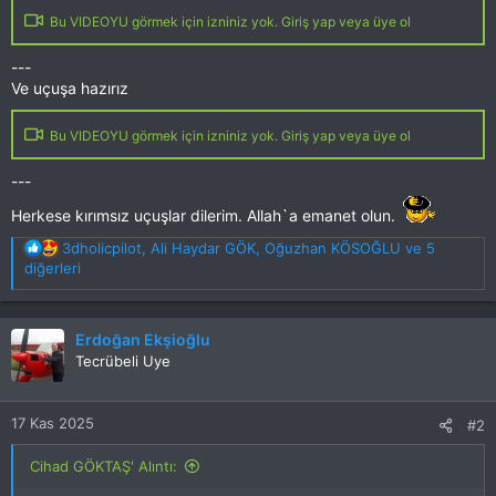
Bu VIDEOYU görmek için izniniz yok. Giriş yap veya üye ol
---
Ve uçuşa hazırız
Bu VIDEOYU görmek için izniniz yok. Giriş yap veya üye ol
---
Herkese kırımsız uçuşlar dilerim. Allah`a emanet olun.
T
3dholicpilot
,
Ali Haydar GÖK
,
Oğuzhan KÖSOĞLU
ve 5
e
diğerleri
p
k
i
Erdoğan Ekşioğlu
l
Tecrübeli Uye
e
r
:
17 Kas 2025
#2
Cihad GÖKTAŞ' Alıntı: