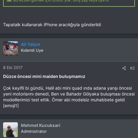
Bu RESMİ görmek için izniniz yok. Giriş yap veya üye ol
Tapatalk kullanarak iPhone aracılığıyla gönderildi
Ali Yalçın
Kıdemli Uye
8 Eki 2017
#2
Düzce öncesi mini maiden buluşmamız
Çok keyifli bi gündü, Halil abi mini quad ında adana yarışı öncesi
yeni motorlarını denedi, Ben ve Bahadır Gölyaka buluşması öncesi
modelllerimizi test ettik. Ömer abi modelsiz muhabbete geldi
[emoji1]
Mehmet Kucuksari
Administrator