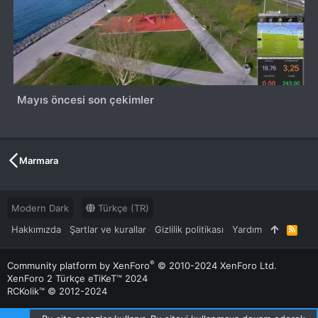
Mayıs öncesi son çekimler
Marmara
Modern Dark
Türkçe (TR)
Hakkımızda
Şartlar ve kurallar
Gizlilik politikası
Yardım
R
S
S
®
Community platform by XenForo
© 2010-2024 XenForo Ltd.
XenForo 2 Türkçe eTiKeT™ 2024
RCKolik™ © 2012-2024