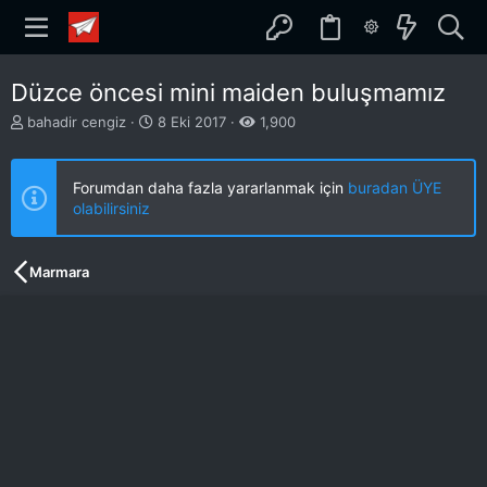
Düzce öncesi mini maiden buluşmamız
K
B
bahadir cengiz
8 Eki 2017
1,900
o
a
n
ş
b
l
Forumdan daha fazla yararlanmak için
buradan ÜYE
u
a
olabilirsiniz
y
n
u
g
b
ı
Marmara
a
ç
ş
t
l
a
a
r
t
i
a
h
n
i