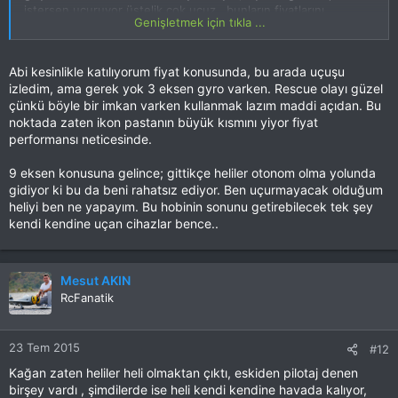
istersen uçuruyor üstelik çok ucuz , bunların fiyatlarını
Genişletmek için tıkla ...
gördükçe deliriyorum.
Abi kesinlikle katılıyorum fiyat konusunda, bu arada uçuşu
FBL ünitesiz bir nitro 600 uçuşu izleyelim hep beraber
izledim, ama gerek yok 3 eksen gyro varken. Rescue olayı güzel
çünkü böyle bir imkan varken kullanmak lazım maddi açıdan. Bu
noktada zaten ikon pastanın büyük kısmını yiyor fiyat
Bu VIDEOYU görmek için izniniz yok. Giriş yap veya üye ol
performansı neticesinde.
9 eksen konusuna gelince; gittikçe heliler otonom olma yolunda
gidiyor ki bu da beni rahatsız ediyor. Ben uçurmayacak olduğum
heliyi ben ne yapayım. Bu hobinin sonunu getirebilecek tek şey
kendi kendine uçan cihazlar bence..
Mesut AKIN
RcFanatik
23 Tem 2015
#12
Kağan zaten heliler heli olmaktan çıktı, eskiden pilotaj denen
birşey vardı , şimdilerde ise heli kendi kendine havada kalıyor,