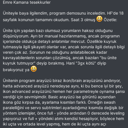
Emre Kamana tesekkurler
Üniteyle baya ilgilendim, program demosunu inceledim. HF'de 18
sayfalık konunun tamamını okudum. Saat 3 olmuş
Özetle:
Ünite için yapılan bazı olumsuz yorumların haksız olduğunu
düşünüyorum. Ayrı bir manual hazırlanmamış, ancak programın
içerisinde oldukça detaylı anlatımlar mevcut. Özellikle kuyruk
tutmasıyla ilgili şikayeti olanlar var, ancak sorunla ilgili detaylı bilgi
veren çok az. Sorunun ne olduğunu anlatabilecek kadar
kavrayabilenlerin sorunları çözülmüş, ancak bazıları "bu ünite
kuyruk tutmuyor" deyip bırakmış. Hani "3gx kötü" diyip
bırakıyoruz ya
Ünitenin program arayüzü biraz ikon/brain arayüzünü andırıyor,
hatta advanced arayüzü neredeyse aynı, ki bu bence iyi bir şey,
ikon advanced arayüzünü hemen her parametreyle oynama şansı
verdiği için sevmişimdir. Basic arayüzü ise görüntü açısından
ikona göz kırpsa da, ayarlama kısımları farklı. Örneğin swash
paralelliğini ve servo subtrimleri ayarladığımız kısımda değişik bir
yöntem izlemişler, önce full - yönde ardından 0 derecede leveling
yapıyoruz ve full + yöndeki atımı kendisi hesaplıyor, böylece hem
iki uçta ve ortada level yapmış, hem de iki uçta aynı açı