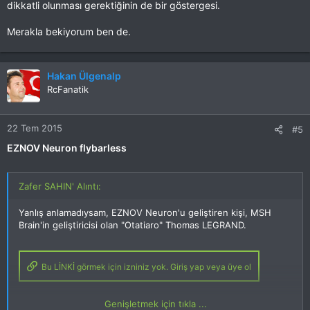
dikkatli olunması gerektiğinin de bir göstergesi.
Merakla bekiyorum ben de.
Hakan Ülgenalp
RcFanatik
22 Tem 2015
#5
EZNOV Neuron flybarless
Zafer SAHIN' Alıntı:
Yanlış anlamadıysam, EZNOV Neuron'u geliştiren kişi, MSH
Brain'in geliştiricisi olan "Otatiaro" Thomas LEGRAND.
Bu LİNKİ görmek için izniniz yok. Giriş yap veya üye ol
Genişletmek için tıkla ...
Hem heli hem Quad hem de Uçak için kullanılabilen bu cijhazın