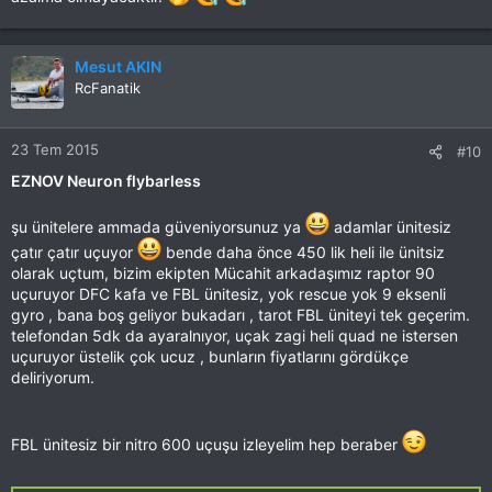
Mesut AKIN
RcFanatik
23 Tem 2015
#10
EZNOV Neuron flybarless
şu ünitelere ammada güveniyorsunuz ya
adamlar ünitesiz
çatır çatır uçuyor
bende daha önce 450 lik heli ile ünitsiz
olarak uçtum, bizim ekipten Mücahit arkadaşımız raptor 90
uçuruyor DFC kafa ve FBL ünitesiz, yok rescue yok 9 eksenli
gyro , bana boş geliyor bukadarı , tarot FBL üniteyi tek geçerim.
telefondan 5dk da ayaralnıyor, uçak zagi heli quad ne istersen
uçuruyor üstelik çok ucuz , bunların fiyatlarını gördükçe
deliriyorum.
FBL ünitesiz bir nitro 600 uçuşu izleyelim hep beraber