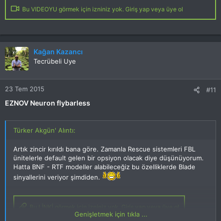
Bu VIDEOYU görmek için izniniz yok. Giriş yap veya üye ol
Kağan Kazancı
Tecrübeli Uye
23 Tem 2015
#11
EZNOV Neuron flybarless
Türker Akgün' Alıntı:
Artık zincir kırıldı bana göre. Zamanla Rescue sistemleri FBL
ünitelerle default gelen bir opsiyon olacak diye düşünüyorum.
Hatta BNF - RTF modeller alabileceğiz bu özelliklerde Blade
sinyallerini veriyor şimdiden.
Bu LİNKİ görmek için izniniz yok. Giriş yap veya üye ol
Genişletmek için tıkla ...