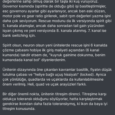
değerlerine sahip olmuş olarak bir taşla iki kuş vuruyoruz.
Governor kısmında (spiritte de olduğu gibi) işi basitleştirmişler,
esc governoru ayarlar gibi ayarlanıyor, ancak ben eski düzen,
motor pole ve gear ratio girilerek, sabit rpm değerleri yazma işini
daha çok seviyorum. Rescue modunu da ilk versiyonda spirit gibi
5. kanala atamışlar, ancak daha sonradan tail gain yüzünden
isyan çıkmış ve yeni versiyonda 8. kanala atanmış. 7. kanal ise
bank switching için.
Spirit olsun, neuron olsun yeni ünitelerde rescue işini 6 kanalda
çözme çabasını hobiye ilk giriş maliyeti açısından (6 kanal
kumanda) takdir etsem de, "kuyruk gainime dokunma, benim
kumandada kanal bol" diyenlerdenim.
Ünitenin dizaynında öne çıkarılan kavramlar basitlik, fiyatın düşük
tutulma çabası ve "heliye bağlı uçuş hissiyatı" (locked). Ayrıca
çok yönlülüğe, quadlarda ve uçaklarda da kullanılabilmesine
önem verilmiş. Heli, quad ve uçak arayüzleri farklı.
Bir diğer önemli nokta, ünitenin titreşim direnci. Titreşime karşı
oldukça toleranslı olduğunu söylüyorlar, hatta karşılaştırmak
gerekirse ikondan daha fazla toleranslıymış, ki ikon da baya iyi
titreşim konusunda.