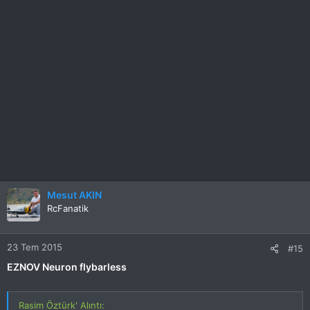
Mesut AKIN
RcFanatik
23 Tem 2015
#15
EZNOV Neuron flybarless
Rasim Öztürk' Alıntı: