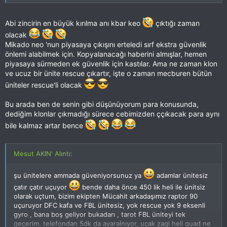
Bunlar bizim için güzel gelişmeler elbette. Ama ben bu hobide
Abi zincirin en büyük kırılma anı kbar keo
çıktığı zaman
uzun bir süredir vakit geçirmenin verdiği tecrübeye dayanarak
şunu söyliyebilirim ki cebimizden çıkacak para miktarında bir
olacak
Mikado neo 'nun piyasaya çıkışını erteledi sırf ekstra güvenlik
azalma olmayacaktır.
önlemi alabilmek için. Kopyalanacağı haberini almışlar, hemen
piyasaya sürmeden ek güvenlik için kastılar. Ama ne zaman klon
ve ucuz bir ünite rescue çıkartır, işte o zaman mecburen bütün
üniteler rescue'li olacak
Bu arada ben de senin gibi düşünüyorum para konusunda,
dediğim klonlar çıkmadığı sürece cebimizden ççıkacak para aynı
bile kalmaz artar bence
Mesut AKIN' Alıntı:
şu ünitelere ammada güveniyorsunuz ya
adamlar ünitesiz
çatır çatır uçuyor
bende daha önce 450 lik heli ile ünitsiz
olarak uçtum, bizim ekipten Mücahit arkadaşımız raptor 90
uçuruyor DFC kafa ve FBL ünitesiz, yok rescue yok 9 eksenli
gyro , bana boş geliyor bukadarı , tarot FBL üniteyi tek
geçerim. telefondan 5dk da ayaralnıyor, uçak zagi heli quad ne