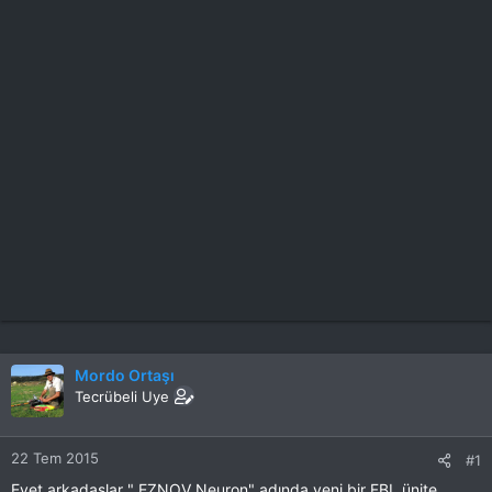
Mordo Ortaşı
Tecrübeli Uye
22 Tem 2015
#1
Evet arkadaşlar " EZNOV Neuron" adında yeni bir FBL ünite