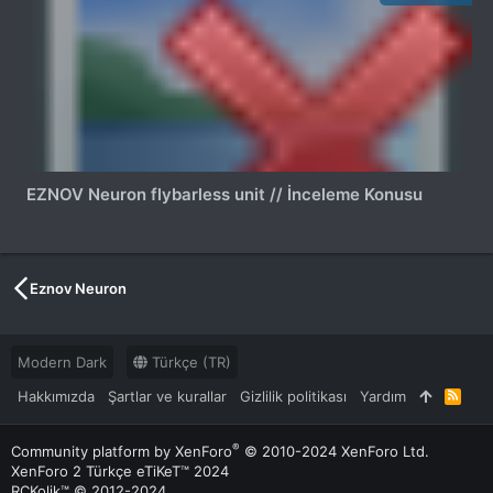
EZNOV Neuron flybarless unit // İnceleme Konusu
Eznov Neuron
Modern Dark
Türkçe (TR)
Hakkımızda
Şartlar ve kurallar
Gizlilik politikası
Yardım
R
S
S
®
Community platform by XenForo
© 2010-2024 XenForo Ltd.
XenForo 2 Türkçe eTiKeT™ 2024
RCKolik™ © 2012-2024