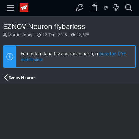
EZNOV Neuron flybarless
K
B
Mordo Ortaşı
22 Tem 2015
12,378
o
a
n
ş
b
l
Forumdan daha fazla yararlanmak için
buradan ÜYE
u
a
olabilirsiniz
y
n
u
g
b
ı
Eznov Neuron
a
ç
ş
t
l
a
a
r
t
i
a
h
n
i