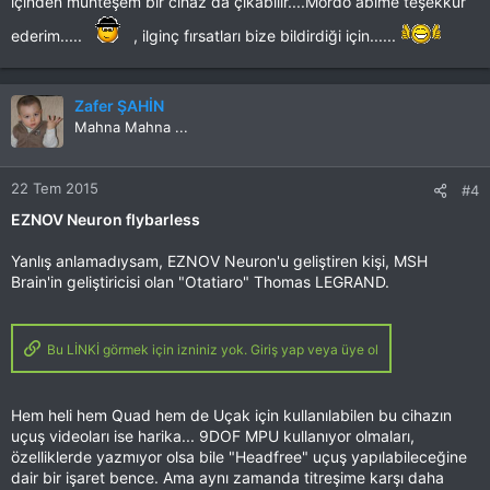
içinden muhteşem bir cihaz da çıkabilir....Mordo abime teşekkür
ederim.....
, ilginç fırsatları bize bildirdiği için......
Zafer ŞAHİN
Mahna Mahna ...
22 Tem 2015
#4
EZNOV Neuron flybarless
Yanlış anlamadıysam, EZNOV Neuron'u geliştiren kişi, MSH
Brain'in geliştiricisi olan "Otatiaro" Thomas LEGRAND.
Bu LİNKİ görmek için izniniz yok. Giriş yap veya üye ol
Hem heli hem Quad hem de Uçak için kullanılabilen bu cihazın
uçuş videoları ise harika... 9DOF MPU kullanıyor olmaları,
özelliklerde yazmıyor olsa bile "Headfree" uçuş yapılabileceğine
dair bir işaret bence. Ama aynı zamanda titreşime karşı daha