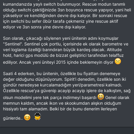
kumandanızda yaylı switch bulunmuyor. Rescue modun tanımlı
olduğu switchi çektiğinizde 3sn boyunca rescue yapıyor, yani heli
yükseliyor ve kendiliğinden devre dışı kalıyor. Bir sonraki rescue
için switchi bu sefer öbür tarafa çekmeniz yine rescue aktif
ediyor ve 3sn sonra yine devre dışı kalıyor.
Son olarak, çıkacağı söylenen yeni ünitenin adını koymuşlar
"Sentinel". Sentinel çok portlu, içerisinde ek olarak barometre ve
veri loglama özelliği barındıran büyük kardeş olacak. Altitude
hold, harici gps modülü de bizzat geliştirici tarafından telaffuz
ediliyor. Ancak yeni üniteyi 2015 içinde beklemeyin diyor
Saati 4 ederken, bu ünitenin, özellikle bu fiyattan denemeye
değer olduğunu düşünüyorum. Spirit'i denedim, özellikle son iki
gündür neredeyse kurcalamadığım yeri/parametresi kalmadı.
Özellikle rescue'ya güvenip acayip acayip işlere de kalkıştım, sağ
olsun modelimi yere tek parça indirmeyi başardı
Genel olarak
memnun kaldım, ancak ikon ve skookumdan alışkın olduğum
hissiyatı tam alamadım. Belki bir de bunu denerim ilerleyen
günlerde..