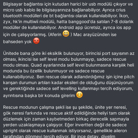
Bilgisayar bağlantısı için kutudan harici bir usb modülü çıkıyor ve
micro usb kablo ile bilgisayarınıza bağlanabiliyor. Ayrıca crius
bluetooth modülleri de bt bağlantısı olarak kullanılabiliyor. İkon,
zyx, hk'in multiwii modülü, hatta banggood'da satılan 7-8 dolarlık
modüller de kullanılabiliyor. Android app ücretsiz, ayrıca ios app
için de çalışıyorlarmış. (Aferin
) Mac arayüzünden ise
bahseden yok
Ünitede bana göre iki eksiklik bulunuyor, birincisi port sayısının az
olması, ikincisi ise self level modu bulunmayıp, sadece rescue
modu olması. Quad ayarlarında self level bulunmasına karşılık heli
modunda bu özellik bulunmuyor ve sadece rescue
kullanabiliyoruz. Ben rescue olarak adlandırdığımız işin içine pitch
karışan durumun artıları kadar eksileri de olduğunu düşünüyorum
ve gerektiğinde sadece self levelling kullanmayı tercih ediyorum,
ayrıntısına başka bir konuda girerim
Rescue modunun çalışma şekli ise şu şekilde, ünite yer neresi,
gök neresi farkında ve rescue aktif edildiğinde heliyi tam olarak
düzlemek için zaman kaybetmeden birkaç derecelik sapmayla
yerden uzaklaşmaya çalışıyor. Eğer invertten değil de sadece
upright olarak rescue kullanmak istiyorsanız, genellikle aileron
tarafından dönmeyi tercih ediyor. Bir ince detay, diyelim