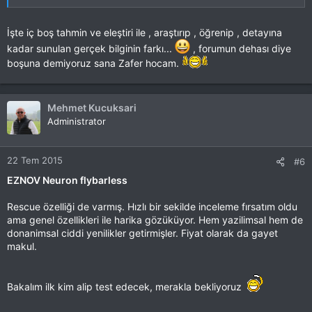
uçuş videoları ise harika... 9DOF MPU kullanıyor olmaları,
özelliklerde yazmıyor olsa bile "Headfree" uçuş yapılabileceğine
İşte iç boş tahmin ve eleştiri ile , araştırıp , öğrenip , detayına
dair bir işaret bence. Ama aynı zamanda titreşime karşı daha
dikkatli olunması gerektiğinin de bir göstergesi.
kadar sunulan gerçek bilginin farkı...
, forumun dehası diye
boşuna demiyoruz sana Zafer hocam.
Merakla bekiyorum ben de.
Mehmet Kucuksari
Administrator
22 Tem 2015
#6
EZNOV Neuron flybarless
Rescue özelliği de varmış. Hızlı bir sekilde inceleme fırsatım oldu
ama genel özellikleri ile harika gözüküyor. Hem yazilimsal hem de
donanimsal ciddi yenilikler getirmişler. Fiyat olarak da gayet
makul.
Bakalım ilk kim alip test edecek, merakla bekliyoruz