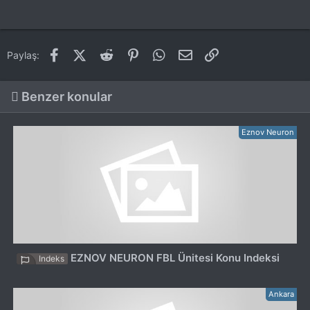
Facebook
X (Twitter)
Reddit
Pinterest
WhatsApp
E-posta
Link
Paylaş:
Benzer konular
Eznov Neuron
EZNOV NEURON FBL Ünitesi Konu Indeksi
Indeks
Ankara