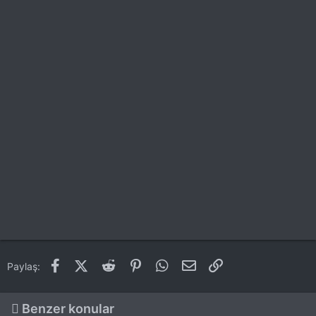
Facebook
X (Twitter)
Reddit
Pinterest
WhatsApp
E-posta
Link
Paylaş:
Benzer konular