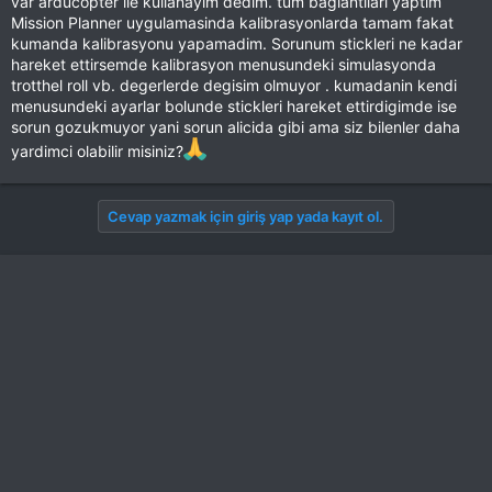
var arducopter ile kullanayim dedim. tum baglantilari yaptim
Mission Planner uygulamasinda kalibrasyonlarda tamam fakat
kumanda kalibrasyonu yapamadim. Sorunum stickleri ne kadar
hareket ettirsemde kalibrasyon menusundeki simulasyonda
trotthel roll vb. degerlerde degisim olmuyor . kumadanin kendi
menusundeki ayarlar bolunde stickleri hareket ettirdigimde ise
sorun gozukmuyor yani sorun alicida gibi ama siz bilenler daha
yardimci olabilir misiniz?
Cevap yazmak için giriş yap yada kayıt ol.