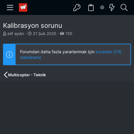
Kalibrasyon sorunu
K
B
elif aydın
21 Şub 2025
725
o
a
n
ş
b
l
Forumdan daha fazla yararlanmak için
buradan ÜYE
u
a
olabilirsiniz
y
n
u
g
b
ı
Multicopter - Teknik
a
ç
ş
t
l
a
a
r
t
i
a
h
n
i