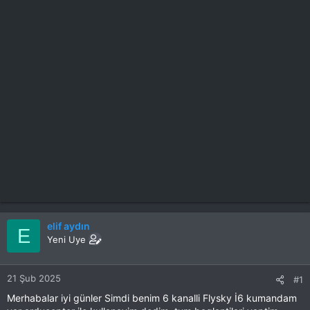
elif aydın
E
Yeni Uye
21 Şub 2025
#1
Merhabalar iyi günler Simdi benim 6 kanalli Flysky İ6 kumandam