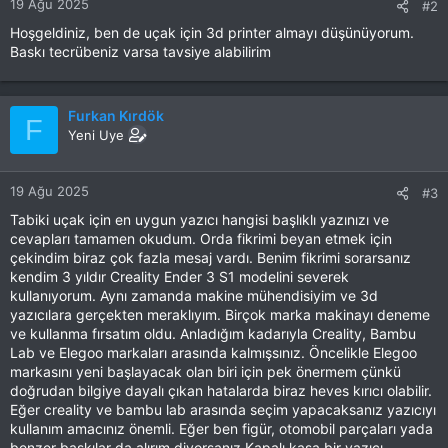
19 Ağu 2025
#2
:
Hoşgeldiniz, ben de uçak için 3d printer almayı düşünüyorum.
Baskı tecrübeniz varsa tavsiye alabilirim
Furkan Kırdök
F
Yeni Uye
19 Ağu 2025
#3
Tabiki uçak için en uygun yazıcı hangisi başlıklı yazınızı ve
cevapları tamamen okudum. Orda fikrimi beyan etmek için
çekindim biraz çok fazla mesaj vardı. Benim fikrimi sorarsanız
kendim 3 yıldır Creality Ender 3 S1 modelini severek
kullanıyorum. Aynı zamanda makine mühendisiyim ve 3d
yazıcılara gerçekten meraklıyım. Birçok marka makinayı deneme
ve kullanma fırsatım oldu. Anladığım kadarıyla Creality, Bambu
Lab ve Elegoo markaları arasında kalmışsınız. Öncelikle Elegoo
markasını yeni başlayacak olan biri için pek önermem çünkü
doğrudan bilgiye dayalı çıkan hatalarda biraz heves kırıcı olabilir.
Eğer creality ve bambu lab arasında seçim yapacaksanız yazıcıyı
kullanım amacınız önemli. Eğer ben figür, otomobil parçaları yada
benzer baskılar da alırım diyorsanız Kapalı kasa bir yazıcı