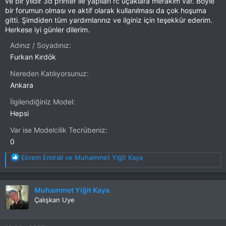
ve bir yıldır 3d printer ile yapılan rc uçaklara merakım var. Böyle
bir forumun olması ve aktif olarak kullanılması da çok hoşuma
gitti. Şimdiden tüm yardımlarınız ve ilginiz için teşekkür ederim.
Herkese iyi günler dilerim.
Adınız / Soyadınız
Furkan Kırdök
Nereden Katılıyorsunuz
Ankara
İlgilendiğiniz Model
Hepsi
Var ise Modelcilik Tecrübeniz
0
T
Ekrem Emirali
ve
Muhammet Yiğit Kaya
e
p
k
Muhammet Yiğit Kaya
i
Çalışkan Uye
l
e
r