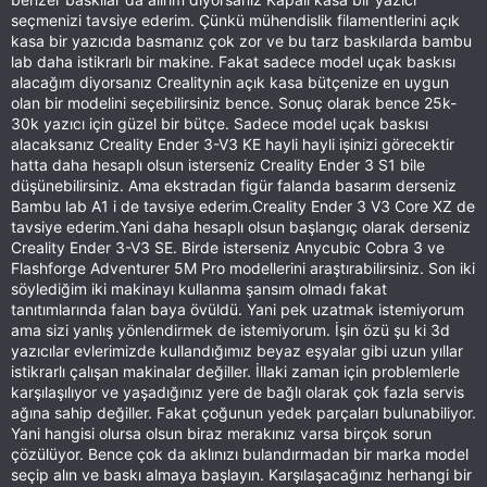
seçmenizi tavsiye ederim. Çünkü mühendislik filamentlerini açık
kasa bir yazıcıda basmanız çok zor ve bu tarz baskılarda bambu
lab daha istikrarlı bir makine. Fakat sadece model uçak baskısı
alacağım diyorsanız Crealitynin açık kasa bütçenize en uygun
olan bir modelini seçebilirsiniz bence. Sonuç olarak bence 25k-
30k yazıcı için güzel bir bütçe. Sadece model uçak baskısı
alacaksanız Creality Ender 3-V3 KE hayli hayli işinizi görecektir
hatta daha hesaplı olsun isterseniz Creality Ender 3 S1 bile
düşünebilirsiniz. Ama ekstradan figür falanda basarım derseniz
Bambu lab A1 i de tavsiye ederim.Creality Ender 3 V3 Core XZ de
tavsiye ederim.Yani daha hesaplı olsun başlangıç olarak derseniz
Creality Ender 3-V3 SE. Birde isterseniz Anycubic Cobra 3 ve
Flashforge Adventurer 5M Pro modellerini araştırabilirsiniz. Son iki
söylediğim iki makinayı kullanma şansım olmadı fakat
tanıtımlarında falan baya övüldü. Yani pek uzatmak istemiyorum
ama sizi yanlış yönlendirmek de istemiyorum. İşin özü şu ki 3d
yazıcılar evlerimizde kullandığımız beyaz eşyalar gibi uzun yıllar
istikrarlı çalışan makinalar değiller. İllaki zaman için problemlerle
karşılaşılıyor ve yaşadığınız yere de bağlı olarak çok fazla servis
ağına sahip değiller. Fakat çoğunun yedek parçaları bulunabiliyor.
Yani hangisi olursa olsun biraz merakınız varsa birçok sorun
çözülüyor. Bence çok da aklınızı bulandırmadan bir marka model
seçip alın ve baskı almaya başlayın. Karşılaşacağınız herhangi bir