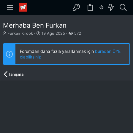
Merhaba Ben Furkan
K
B
Furkan Kırdök
19 Ağu 2025
572
o
a
n
ş
b
l
Forumdan daha fazla yararlanmak için
buradan ÜYE
u
a
olabilirsiniz
y
n
u
g
b
ı
Tanışma
a
ç
ş
t
l
a
a
r
t
i
a
h
n
i