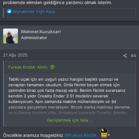
problemde elimden geldiğince yardımcı olmak isterim.
T
Muhammet Yiğit Kaya
e
p
k
Mehmet Kucuksari
i
Administrator
l
e
r
21 Ağu 2025
#4
:
Furkan Kırdök' Alıntı:
Tabiki uçak için en uygun yazıcı hangisi başlıklı yazınızı ve
cevapları tamamen okudum. Orda fikrimi beyan etmek için
çekindim biraz çok fazla mesaj vardı. Benim fikrimi sorarsanız
kendim 3 yıldır Creality Ender 3 S1 modelini severek
kullanıyorum. Aynı zamanda makine mühendisiyim ve 3d
yazıcılara gerçekten meraklıyım. Birçok marka makinayı deneme
ve kullanma fırsatım oldu. Anladığım kadarıyla Creality, Bambu
Lab ve Elegoo markaları arasında kalmışsınız. Öncelikle Elegoo
Genişletmek için tıkla ...
markasını yeni başlayacak olan biri için pek önermem çünkü
doğrudan bilgiye dayalı çıkan hatalarda biraz heves kırıcı olabilir.
Öncelikle aramıza hoşgeldiniz
Eğer creality ve bambu lab arasında seçim yapacaksanız yazıcıyı
@Furkan Kırdök