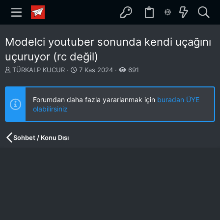
Modelci youtuber sonunda kendi uçağını
uçuruyor (rc değil)
K
B
TÜRKALP KUCUR
7 Kas 2024
691
o
a
n
ş
b
l
Forumdan daha fazla yararlanmak için
buradan ÜYE
u
a
olabilirsiniz
y
n
u
g
b
ı
Sohbet / Konu Dısı
a
ç
ş
t
l
a
a
r
t
i
a
h
n
i