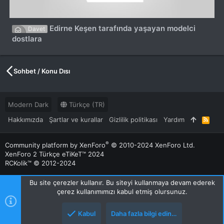
Edirne Keşen tarafında yaşayan modelci
Davet
dostlara
Sohbet / Konu Dısı
Modern Dark
Türkçe (TR)
Hakkımızda
Şartlar ve kurallar
Gizlilik politikası
Yardım
R
S
S
®
Community platform by XenForo
© 2010-2024 XenForo Ltd.
XenForo 2 Türkçe eTiKeT™ 2024
RCKolik™ © 2012-2024
Bu site çerezler kullanır. Bu siteyi kullanmaya devam ederek
çerez kullanımımızı kabul etmiş olursunuz.
Kabul
Daha fazla bilgi edin…
Üst
Alt