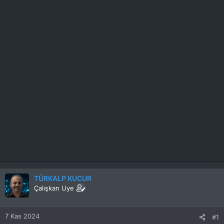
TÜRKALP KUCUR
Çalışkan Uye
7 Kas 2024
#1