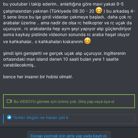
bu youtuber i takip ederim.. anlattığına göre mavi yakalı 9-5
çalışmasından yakınan (Türkiyede 08:30 - 20
) bu arkadaş 4-
5 sene önce bu işe girdi videolar çekmeye başladı.. daha çok rc
arabalar üzerine .. ama nadir de olsa rc helikopter ve rc uçak da
uçuruyor.. rc arabalarda hep aynı şeyi yapıyor alıp güçlendiriyor
sonra kaykay pistinde videonun sonunda rc araba haşat oluyor
ve kahkahalar.. o kahkahaları kıskanırım
şimdi işini genişletti ve gerçek uçak alıp uçuruyor. ingilterenin
ortasındaki man island denen 10 saati bulan yere 1 saatte
varabilecekmiş..
bence her insanın bir hobisi olmalı!.
Bu VIDEOYU görmek için izniniz yok. Giriş yap veya üye ol
T
Türker Akgün
ve
hasan çeli k
e
p
k
Cevap yazmak için giriş yap yada kayıt ol.