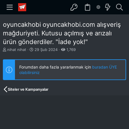
oyuncakhobi oyuncakhobi.com alışveriş
mağduriyeti. Kutusu açılmış ve arızalı
ürün gönderdiler. "İade yok!"
K
B
nihat nihat
29 Şub 2024
1,769
o
a
n
ş
b
l
Forumdan daha fazla yararlanmak için
buradan ÜYE
u
a
olabilirsiniz
y
n
u
g
b
ı
Siteler ve Kampanyalar
a
ç
ş
t
l
a
a
r
t
i
a
h
n
i