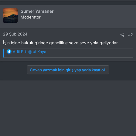
p
k
Sumer Yamaner
i
Moderator
l
e
r
29 Şub 2024
#2
:
İşin içine hukuk girince genellikle seve seve yola geliyorlar.
T
Adil Ertuğrul Kaya
e
p
k
Cevap yazmak için giriş yap yada kayıt ol.
i
l
e
r
: