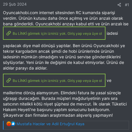
29 Şub 2024
#1
Oyuncakhobi.com internet sitesinden RC kumanda siparişi
verdim. Ürünün kutusu daha önce açılmış ve ürün arızalı olarak
bana gönderildi. Oyuncakhobi arızayı kabul etti ve ürün arızalı ise
iadesi
Bu LİNKİ görmek için izniniz yok. Giriş yap veya üye ol
yapılacak diye mail dönüşü yaptılar. Ben ürünü Oyuncakhobi ye
tekrar kargoladım ancak şimdi de hobi ürünlerinde ürünün
iadesinin mümkün olmadığını ve ürünü servise gönderdiklerini
söylüyorlar. Yeni ürün ile değişimi de kabul etmiyorlar. Ürünü de
aldılar parayı da aldılar.
ve
Bu LİNKİ görmek için izniniz yok. Giriş yap veya üye ol
maillerime dönüş alamıyorum. Elimdeki fatura ile yasal süreçle
uğraşıp duracağım. Burada müşteri mağduriyetinin yanı sıra
satıcının nitelikli kötü niyet şüphesi de mevcut. İlk olarak Tüketici
Hakem Heyeti'ne başvuru yaptım sonucunu bekliyorum.
Şikayetvar dan firmaları araştırmadan alışveriş yapmayın!
T
Mustafa Hacılar
ve
Adil Ertuğrul Kaya
e