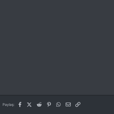
Facebook
X (Twitter)
Reddit
Pinterest
WhatsApp
E-posta
Link
Paylaş: