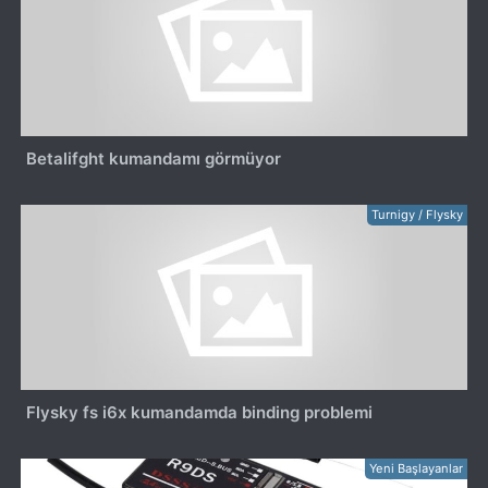
Betalifght kumandamı görmüyor
Turnigy / Flysky
Flysky fs i6x kumandamda binding problemi
Yeni Başlayanlar