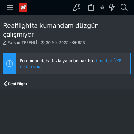
Realflightta kumandam düzgün
çalışmıyor
K
B
Furkan TEFENLİ
30 Nis 2025
953
o
a
n
ş
b
l
Forumdan daha fazla yararlanmak için
buradan ÜYE
u
a
olabilirsiniz
y
n
u
g
b
ı
Real Flight
a
ç
ş
t
l
a
a
r
t
i
a
h
n
i