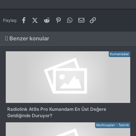
Facebook
X (Twitter)
Reddit
Pinterest
WhatsApp
E-posta
Link
Paylaş:
Benzer konular
Kumandalar
Radiolink At9s Pro Kumandam En Üst Değere
Geldiğinde Duruyor?
Multicopter - Teknik