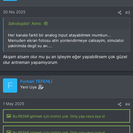
e
r
30 Nis 2025
#3
:
3dholicpilot' Alıntı:
Her kanala farkli bir analog input atayabilmek mumkun...
Menuden ekran fotosu atin yonlendirmeye calisayim, simulator
yakinimda degil su an....
Akşam atsam olur mu şu an işteyim eğer yapabilirsem çok güzel
olur antreman yapamıyorum
Furkan TEFENLİ
F
Yeni Uye
1 May 2025
#4
Bu RESMİ görmek için izniniz yok. Giriş yap veya üye ol
Bu RESMİ görmek için izniniz yok. Giriş yap veya üye ol