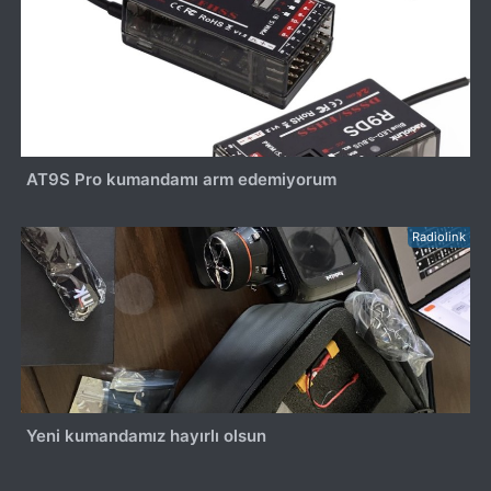
AT9S Pro kumandamı arm edemiyorum
Radiolink
Yeni kumandamız hayırlı olsun