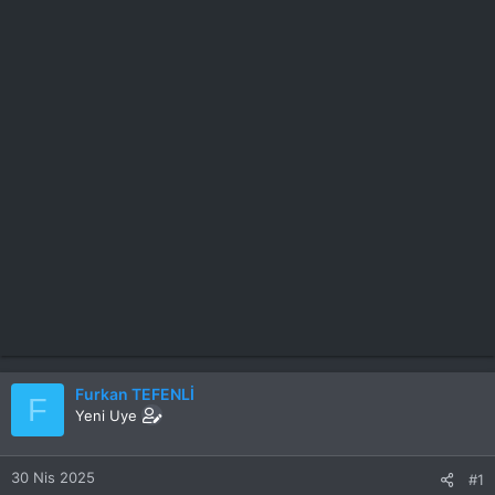
Furkan TEFENLİ
F
Yeni Uye
30 Nis 2025
#1