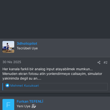
3dholicpilot
Tecrübeli Uye
30 Nis 2025
#2
Her kanala farkli bir analog input atayabilmek mumkun...
Menuden ekran fotosu atin yonlendirmeye calisayim, simulator
yakinimda degil su an....
T
Mehmet Kucuksari
e
p
k
Furkan TEFENLİ
F
i
Yeni Uye
l