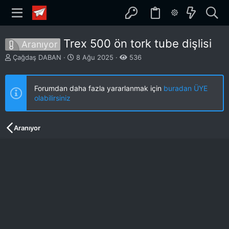
Trex 500 ön tork tube dişlisi
Aranıyor
K
B
Çağdaş DABAN
8 Ağu 2025
536
o
a
n
ş
b
l
Forumdan daha fazla yararlanmak için
buradan ÜYE
u
a
olabilirsiniz
y
n
u
g
b
ı
Aranıyor
a
ç
ş
t
l
a
a
r
t
i
a
h
n
i