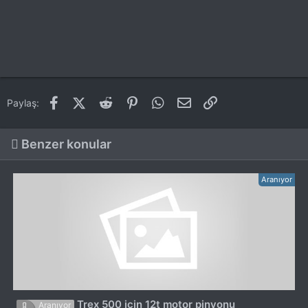
Facebook
X (Twitter)
Reddit
Pinterest
WhatsApp
E-posta
Link
Paylaş:
Benzer konular
Aranıyor
Trex 500 için 12t motor pinyonu
Aranıyor