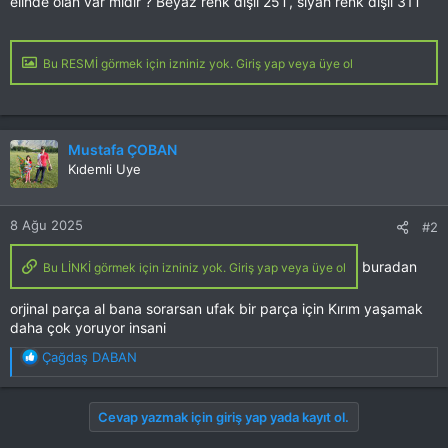
elinde olan var mıdır ? Beyaz renk dişli 25T, siyah renk dişli 31T
Bu RESMİ görmek için izniniz yok. Giriş yap veya üye ol
Mustafa ÇOBAN
Kıdemli Uye
8 Ağu 2025
#2
buradan
Bu LİNKİ görmek için izniniz yok. Giriş yap veya üye ol
orjinal parça al bana sorarsan ufak bir parça için Kırım yaşamak
daha çok yoruyor insani
T
Çağdaş DABAN
e
p
k
Cevap yazmak için giriş yap yada kayıt ol.
i
l