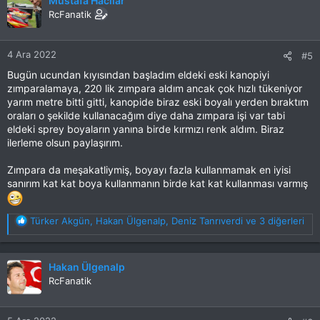
Mustafa Hacılar
i
RcFanatik
l
e
r
4 Ara 2022
#5
:
Bugün ucundan kıyısından başladım eldeki eski kanopiyi
zımparalamaya, 220 lik zımpara aldım ancak çok hızlı tükeniyor
yarım metre bitti gitti, kanopide biraz eski boyalı yerden bıraktım
oraları o şekilde kullanacağım diye daha zımpara işi var tabi
eldeki sprey boyaların yanına birde kırmızı renk aldım. Biraz
ilerleme olsun paylaşırım.
Zımpara da meşakatliymiş, boyayı fazla kullanmamak en iyisi
sanırım kat kat boya kullanmanın birde kat kat kullanması varmış
T
Türker Akgün
,
Hakan Ülgenalp
,
Deniz Tanrıverdi
ve 3 diğerleri
e
p
k
Hakan Ülgenalp
i
RcFanatik
l
e
r