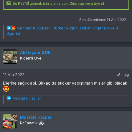
Bu RESMİ görmek için izniniz yok. Giriş yap veya üye ol
Son düzenleme:
11 Ara 2022
T
Mehmet Kucuksari
,
Türker Akgün
,
Hakan Ülgenalp
ve 4
e
diğerleri
p
k
i
Ali Haydar GÖK
l
Kıdemli Uye
e
r
:
11 Ara 2022
#9
Ellerine sağlık abi. Birkaç da sticker yapıştırsan misler gibi olacak
T
Mustafa Hacılar
e
p
k
Mustafa Hacılar
i
RcFanatik
l
e