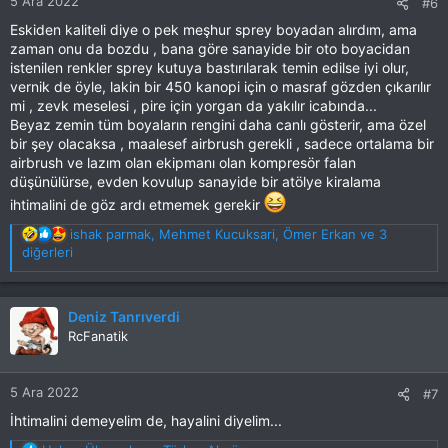
5 Ara 2022
#6
:
Eskiden kaliteli diye o pek meşhur sprey boyadan alırdım, ama
zaman onu da bozdu , bana göre sanayide bir oto boyacidan
istenilen renkler sprey kutuya bastırılarak temin edilse iyi olur,
vernik de öyle, lakin bir 450 kanopi için o masraf gözden çıkarılır
mi , zevk meselesi , pire için yorgan da yakılır icabında...
Beyaz zemin tüm boyaların rengini daha canlı gösterir, ama özel
bir şey olacaksa , maalesef airbrush gerekli , sadece ortalama bir
airbrush ve lazım olan ekipmanı olan kompresör falan
düşünülürse, evden kovulup sanayide bir atölye kiralama
ihtimalini de göz ardı etmemek gerekir
T
ishak parmak
,
Mehmet Kucuksari
,
Ömer Erkan
ve 3
e
diğerleri
p
k
i
Deniz Tanrıverdi
l
RcFanatik
e
r
:
5 Ara 2022
#7
İhtimalini demeyelim de, hayalini diyelim...