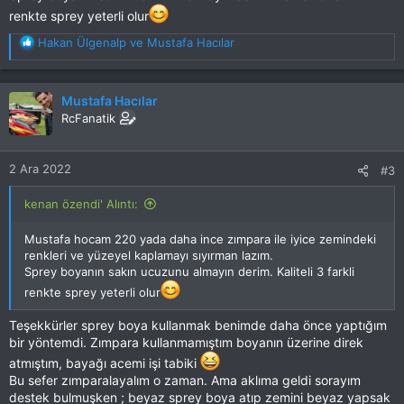
renkte sprey yeterli olur
T
Hakan Ülgenalp
ve
Mustafa Hacılar
e
p
k
Mustafa Hacılar
i
RcFanatik
l
e
r
2 Ara 2022
#3
:
kenan özendi' Alıntı:
Mustafa hocam 220 yada daha ince zımpara ile iyice zemindeki
renkleri ve yüzeyel kaplamayı sıyırman lazım.
Sprey boyanın sakın ucuzunu almayın derim. Kaliteli 3 farkli
renkte sprey yeterli olur
Teşekkürler sprey boya kullanmak benimde daha önce yaptığım
bir yöntemdi. Zımpara kullanmamıştım boyanın üzerine direk
atmıştım, bayağı acemi işi tabiki
Bu sefer zımparalayalım o zaman. Ama aklıma geldi sorayım
destek bulmuşken ; beyaz sprey boya atıp zemini beyaz yapsak