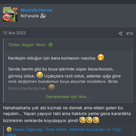
k
i
Mustafa Hacılar
l
RcFanatik
e
r
:
12 Ara 2022
#14
Türker Akgün' Alıntı:
Kardeşim olduğun için bana kızmazsın nasolsa.
Sende benim gibi bu boya işlerinde süper beceriksizsin,
görmüş olduk.
Uçakçılara rezil olduk, adamlar ışığa göre
renk değiştiren bukalemun boya atıyorlar modellere. Birde
bizim standarda bak.
Genişletmek için tıkla ...
Bende yapsam aynen böyle olurdu. Sevdim.
Hahahaahaha yok abi kızmak ne demek ama elden gelen bu
napalım... Yapan yapıyor tabi ama hakkımı yeme gece karanlıkta
bizimkinin renklerde koyulaşıyor şimdi
T
Hakan Ülgenalp
,
Ömer Erkan
,
Mehmet Kucuksari
ve 1 kişi
e
daha