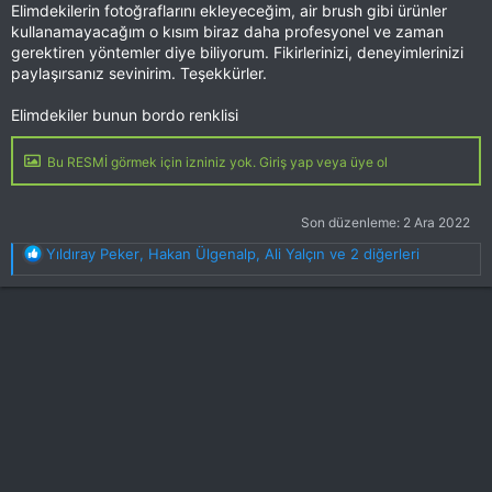
Elimdekilerin fotoğraflarını ekleyeceğim, air brush gibi ürünler
kullanamayacağım o kısım biraz daha profesyonel ve zaman
gerektiren yöntemler diye biliyorum. Fikirlerinizi, deneyimlerinizi
paylaşırsanız sevinirim. Teşekkürler.
Elimdekiler bunun bordo renklisi
Bu RESMİ görmek için izniniz yok. Giriş yap veya üye ol
Son düzenleme:
2 Ara 2022
T
Yıldıray Peker
,
Hakan Ülgenalp
,
Ali Yalçın
ve 2 diğerleri
e
p
k
i
l
e
r
: