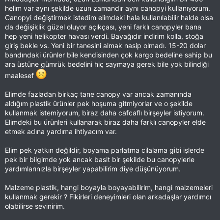
helim var aynı şekilde uzun zamandır aynı canopyi kullanıyorum.
Canopyi değiştirmek istedim elimdeki hala kullanılabilir halde olsa
da değişiklik güzel oluyor açıkçası, yeni farklı canopyler bana
hep yeni helikopter havası verdi. Bayağıdır indirim kolla, stoğa
giriş bekle vs. Yeni bir tanesini almak nasip olmadı. 15-20 dolar
bandındaki ürünler bile kendisinden çok kargo bedeline sahip bu
ara üstüne gümrük bedelini hiç saymaya gerek bile yok bilindiği
maalesef
Elimde fazladan birkaç tane canopy var ancak zamanında
aldığım plastik ürünler pek hoşuma gitmiyorlar ve o şekilde
kullanmak istemiyorum, biraz daha cafcaflı birşeyler istiyorum.
Elimdeki bu ürünleri kullanarak biraz daha farklı canopyler elde
etmek adına yardıma ihtiyacım var.
Elim pek yatkın değildir, boyama parlatma cilalama gibi işlerde
pek bir bilgimde yok ancak basit bir şekilde bu canopylerle
yardımlarınızla birşeyler yapabilirim diye düşünüyorum.
Malzeme plastik, hangi boyayla boyayabilirim, hangi malzemeleri
kullanmak gerekir ? Fikirleri deneyimleri olan arkadaşlar yardımcı
olabilirse sevinirim.