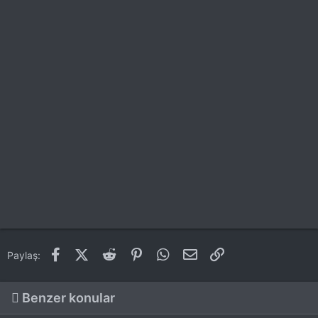
Facebook
X (Twitter)
Reddit
Pinterest
WhatsApp
E-posta
Link
Paylaş:
Benzer konular