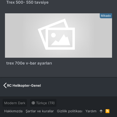
Trex 500- 550 tavsiye
Mikado
trex 700e v-bar ayarları
RC Helikopter-Genel
Modern Dark
Türkçe (TR)
Hakkımızda
Şartlar ve kurallar
Gizlilik politikası
Yardım
R
S