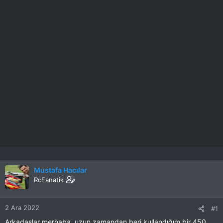
Mustafa Hacılar
RcFanatik
2 Ara 2022
#1
Arkadaşlar merhaba, uzun zamandan beri kullandığım bir 450