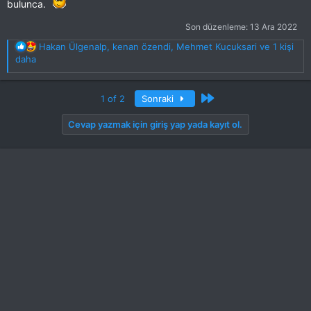
bulunca.
Son düzenleme:
13 Ara 2022
T
Hakan Ülgenalp
,
kenan özendi
,
Mehmet Kucuksari
ve 1 kişi
e
daha
p
k
i
Son
1 of 2
Sonraki
l
e
Cevap yazmak için giriş yap yada kayıt ol.
r
: