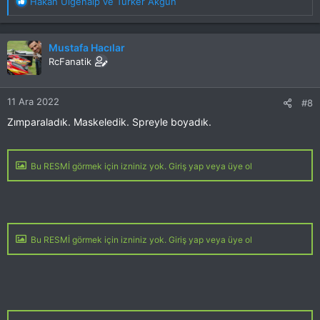
T
Hakan Ülgenalp
ve
Türker Akgün
e
p
k
Mustafa Hacılar
i
RcFanatik
l
e
r
11 Ara 2022
#8
:
Zımparaladık. Maskeledik. Spreyle boyadık.
Bu RESMİ görmek için izniniz yok. Giriş yap veya üye ol
Bu RESMİ görmek için izniniz yok. Giriş yap veya üye ol