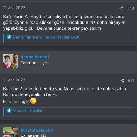
r
11 Ara 2022
#10
:
Sağ olasın Ali Haydar şu haliyle benim gözüme de fazla sade
görünüyor. Birkaç sticker güzel olacaktır. Biraz daha birşeyler
yapabiliriz gibi... Devamı olunca tekrar paylaşırım
T
Deniz Tanrıverdi
ve
Ali Haydar GÖK
e
p
k
kenan özendi
i
Tecrübeli Uye
l
e
r
11 Ara 2022
#11
:
Bundan 2 tane de ben de var. Neon sarıbrengi de cok sevdim.
Ben de deneyebilirim belki.
Ellerine sağlık
T
Mustafa Hacılar
e
p
k
Mustafa Hacılar
i
RcFanatik