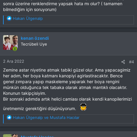
sonra üzerine renklendirme yapsak hata mı olur? ( tamamen
bilmediğim için soruyorum)
T
Hakan Ülgenalp
e
p
k
kenan özendi
i
Tecrübeli Uye
l
e
r
2 Ara 2022
#4
:
Zemine astar niyetine atmak tabiki güzel olur. Ama yapacagimiz
her adım, her boya katmanı kanopiyi agirlastiracaktır. Bence
genel zımpara yapıp maskeleme yaparak her boya rengini
münkün olduğunca tek tabaka olarak atmak mantıklı olacaktır.
Konunun takipçisiyim.
Bir sonraki adımda artık helici camiası olarak kendi kanopilerimizi
üretmemiz gerektiğini düşünüyorum.
T
Hakan Ülgenalp
ve
Mustafa Hacılar
e
p
k