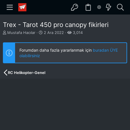
Trex - Tarot 450 pro canopy fikirleri
K
B
Mustafa Hacılar
2 Ara 2022
3,014
o
a
n
ş
b
l
Forumdan daha fazla yararlanmak için
buradan ÜYE
u
a
olabilirsiniz
y
n
u
g
b
ı
RC Helikopter-Genel
a
ç
ş
t
l
a
a
r
t
i
a
h
n
i