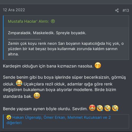
12 Ara 2022
#13
Mustafa Hacılar' Alıntı:
Zımparaladık. Maskeledik. Spreyle boyadık.
............................
Zemin çok koyu renk neon Sarı boyanın kapatıcılığıda hiç yok, o
yüzden bir kat beyaz boya kullanmak zorunda kaldım sarının
altına.
Kardeşim olduğun için bana kızmazsın nasolsa.
Sende benim gibi bu boya işlerinde süper beceriksizsin, görmüş
olduk.
Uçakçılara rezil olduk, adamlar ışığa göre renk
değiştiren bukalemun boya atıyorlar modellere. Birde bizim
standarda bak.
Bende yapsam aynen böyle olurdu. Sevdim.
T
Hakan Ülgenalp
,
Ömer Erkan
,
Mehmet Kucuksari
ve 2
e
diğerleri
p