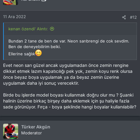
l
e
r
11 Ara 2022
#12
:
kenan özendi' Alıntı:
Bundan 2 tane de ben de var. Neon sarıbrengi de cok sevdim.
Ben de deneyebilirim belki.
Ellerine sağlık
Evet neon sarı güzel ancak uygulamadan önce zemin rengine
dikkat etmek lazım kapatıcılığı pek yok, zemin koyu renk olursa
önce beyaz boya uygulamak ya da beyaz zemin üzerine
uygulamak daha iyi sonuç verecektir.
Birde bu işlerde model boyası kullanmak doğru olur mu ? Şuanki
halinin üzerine birkaç birşey daha eklemek için şu haliyle fazla
sade görünüyor. Fırça - boya şeklinde hangi boyalar kullanılabilir?
Türker Akgün
Moderator