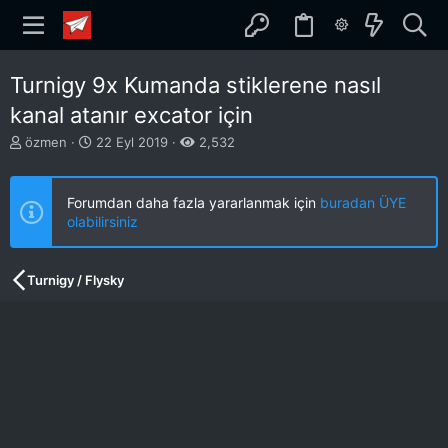
Turnigy 9x Kumanda stiklerene nasıl
kanal atanır excator için
K
B
özmen
22 Eyl 2019
2,532
o
a
n
ş
b
l
Forumdan daha fazla yararlanmak için
buradan ÜYE
u
a
olabilirsiniz
y
n
u
g
b
ı
Turnigy / Flysky
a
ç
ş
t
l
a
a
r
t
i
a
h
n
i