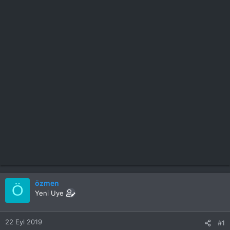
özmen
Ö
Yeni Uye
22 Eyl 2019
#1