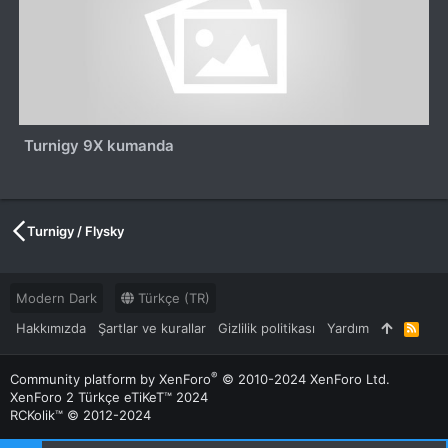
Turnigy 9X kumanda
Turnigy / Flysky
Modern Dark
Türkçe (TR)
Hakkımızda
Şartlar ve kurallar
Gizlilik politikası
Yardım
R
S
S
®
Community platform by XenForo
© 2010-2024 XenForo Ltd.
XenForo 2 Türkçe eTiKeT™ 2024
RCKolik™ © 2012-2024