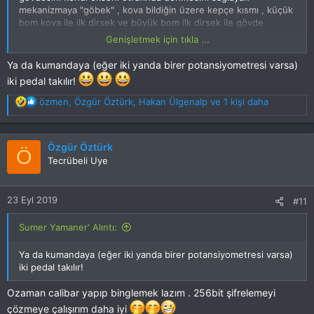
mekanizmaya "göbek" , kova bildiğin üzere kepçe kısmı , küçük
bom kova ile ilk dirsek ve büyük bom ilk dirsek ile gövde
arasındaki ana kol .
Genişletmek için tıkla ...
İşin palet yada tekerlek kısmı ise yürüyen aksam . Sticklerin
yerine 3 point switch ile sıkıntısız çözülecek bir durum .
Ya da kumandaya (eğer iki yanda birer potansiyometresi varsa)
Hatta 1 switch yerine 2 switch kullanılır ve A0,A1,A2 switchi
iki pedal takılır!
ileri 2 vites bir stop ve B0,B1,B2 switchleride geri 2 vites ve bir
stop olarak kullanılırsa birebir hareket kabiliyeti verilmiş olur
T
özmen
,
Özgür Öztürk
,
Hakan Ülgenalp
ve 1 kişi daha
modele.
e
p
k
Özgür Öztürk
Ö
i
Tecrübeli Uye
l
e
r
23 Eyl 2019
#11
:
Sumer Yamaner' Alıntı:
Ya da kumandaya (eğer iki yanda birer potansiyometresi varsa)
iki pedal takılır!
Ozaman calibar yapıp binglemek lazım . 256bit şifrelemeyi
çözmeye çalışırım daha iyi