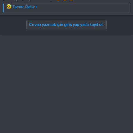
T
Tamer Öztürk
e
p
k
Cevap yazmak için giriş yap yada kayıt ol.
i
l
e
r
: