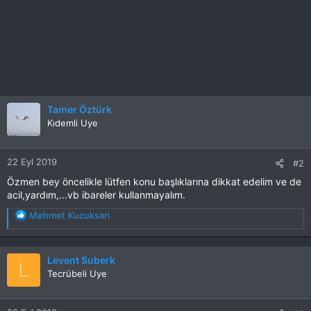
Tamer Öztürk
Kıdemli Uye
22 Eyl 2019
#2
Özmen bey öncelikle lütfen konu başlıklarına dikkat edelim ve de
acil,yardım,...vb ibareler kullanmayalım.
T
Mehmet Kucuksari
e
p
k
Levent Suberk
L
i
Tecrübeli Uye
l
e
r