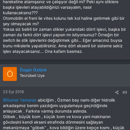
hareketine atamışsınız ve çalışıyor değil mi? Peki aynı stiklere
başka işlevleri atayabildiğinizi varsayalım, nasıl
kullanacaksınız???
Otomobilin el freni ile vites kolunu tek kol haline getirmek gibi bir
şey olmayacak mı?
Yoksa siz belirli bir zaman stikler yukarıdaki dörrt işlevi, başka bir
zaman da farklı dört işlevi yapsın mı istiyorsunuz? Örneğin bir
switch ile stik işlevlerini değiştirmek gibi... Eğer amacınız buysa
bunu mikslerle yapabilirsiniz. Ama dört eksenli bir sisteme sekiz
işlev atayacaksanız... Ona kafam basmaz.
Özgür Öztürk
Ö
Tecrübeli Uye
23 Eyl 2019
#9
@Sumer Yamaner
abiciğim , Özmen bey namı diğer hidrolik
arkadaşımız benim yazdığımı uygulamaya geçirdiğinde
anlayacak . Farkına varmış durumda aslında.
Göbek , büyük bom , küçük bom ve kova yani makinanın
gövdesini kendi ekseni etrafında dönmesini sağlayan
mekanizmaya "göbek" , kova bildiğin üzere kepçe kısmı , küçük