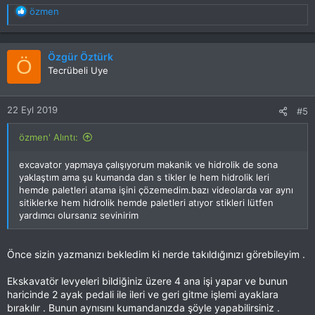
T
özmen
e
p
k
Özgür Öztürk
Ö
i
Tecrübeli Uye
l
e
r
22 Eyl 2019
#5
:
özmen' Alıntı:
excavator yapmaya çalışıyorum makanik ve hidrolik de sona
yaklaştım ama şu kumanda dan s tikler le hem hidrolik leri
hemde paletleri atama işini çözemedim.bazı videolarda var aynı
sitiklerke hem hidrolik hemde paletleri atıyor stikleri lütfen
yardımcı olursanız sevinirim
Önce sizin yazmanızı bekledim ki nerde takıldığınızı görebileyim .
Ekskavatör levyeleri bildiğiniz üzere 4 ana işi yapar ve bunun
haricinde 2 ayak pedali ile ileri ve geri gitme işlemi ayaklara
bırakılır . Bunun aynısını kumandanızda şöyle yapabilirsiniz .