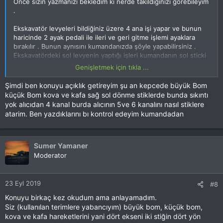
Önce sizin yazmanızı bekledim ki nerde takıldığınızı görebileyim
.
Ekskavatör levyeleri bildiğiniz üzere 4 ana işi yapar ve bunun
haricinde 2 ayak pedali ile ileri ve geri gitme işlemi ayaklara
bırakılır . Bunun aynısını kumandanızda şöyle yapabilirsiniz .
Ekskavatördeki sol levyenin yaptığı işleri kumandanın sol sticki
ile ve sağ levyenin yaptığı işlerini kumandanızdaki sağ sticki ile
Genişletmek için tıkla ...
yapın . Bunun haricinde ileri ve geri gitme işlemlerini 3 point bir
switch ile yapmanız gerekiyor . Diyelimki 3 noktalı sitckin A0 ,
Şimdi ben konuyu açıklık getireyim şu an kepcede büyük Bom
A1 , ve A2 ise size A1i durma pozisyonu A0 ı ileri A2 yi de geri
küçük Bom kova ve kafa sağ sol dönme stiklerde bunda sıkıntı
gitme olarak tayin etmelisiniz. Stickler ile bunu maalesef
yok alıcıdan 4 kanal burda alıcının 5ve 6 kanalını nasıl stiklere
yapamazsınız ozaman servolardaki işleri switchlere atamanız
atarim. Ben yazdıklarını bı kontrol edeyim kumandadan
gerekir .
Normalde kova açma kapama için bir servo , gövdeyi sağa sola
döndürme için bir servo , ana bom için bir servo ve orta kol için
Sumer Yamaner
bir servo kullanmış olmanız lazım .
Moderator
Yani Sol levyenin işlerini rudder ve throttle stickine , sağ
levyenin yaptığı işi elevatör ve ailerona yaptırmış olmanız lazım .
23 Eyl 2019
#8
Konuyu birkaç kez okudum ama anlayamadım.
Siz (kullanılan terimlere yabancıyım) büyük bom, küçük bom,
kova ve kafa hareketlerini yani dört ekseni iki stiğin dört yön