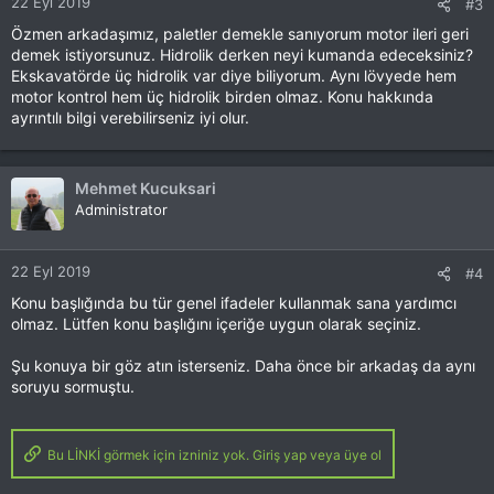
22 Eyl 2019
#3
:
Özmen arkadaşımız, paletler demekle sanıyorum motor ileri geri
demek istiyorsunuz. Hidrolik derken neyi kumanda edeceksiniz?
Ekskavatörde üç hidrolik var diye biliyorum. Aynı lövyede hem
motor kontrol hem üç hidrolik birden olmaz. Konu hakkında
ayrıntılı bilgi verebilirseniz iyi olur.
Mehmet Kucuksari
Administrator
22 Eyl 2019
#4
Konu başlığında bu tür genel ifadeler kullanmak sana yardımcı
olmaz. Lütfen konu başlığını içeriğe uygun olarak seçiniz.
Şu konuya bir göz atın isterseniz. Daha önce bir arkadaş da aynı
soruyu sormuştu.
Bu LİNKİ görmek için izniniz yok. Giriş yap veya üye ol