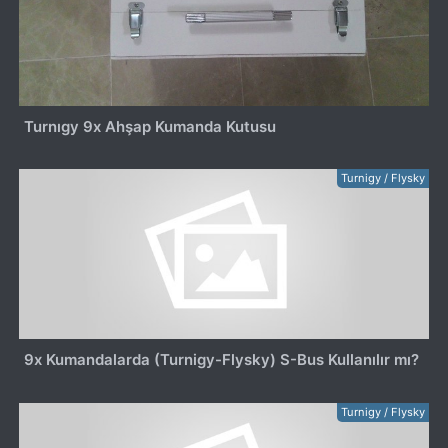
Turnıgy 9x Ahşap Kumanda Kutusu
Turnigy / Flysky
9x Kumandalarda (Turnigy-Flysky) S-Bus Kullanılır mı?
Turnigy / Flysky