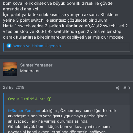
bom kova ile ilk dirsek ve büyük bom ilk dirsek ile gövde
arasındaki ana kol .
İşin palet yada tekerlek kısmı ise yürüyen aksam . Sticklerin
yerine 3 point switch ile sıkıntısız çözülecek bir durum .
Hatta 1 switch yerine 2 switch kullanılır ve A0,A1,A2 switchi ileri 2
vites bir stop ve B0,B1,B2 switchleride geri 2 vites ve bir stop
olarak kullanılırsa birebir hareket kabiliyeti verilmiş olur modele.
T
özmen
ve
Hakan Ülgenalp
e
p
k
Sumer Yamaner
i
Moderator
l
e
r
23 Eyl 2019
#10
:
Özgür Öztürk' Alıntı:
@Sumer Yamaner
abiciğim , Özmen bey namı diğer hidrolik
arkadaşımız benim yazdığımı uygulamaya geçirdiğinde
anlayacak . Farkına varmış durumda aslında.
Göbek , büyük bom , küçük bom ve kova yani makinanın
gövdesini kendi ekseni etrafında dönmesini sağlayan