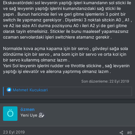
Ekskavatördeki sol levyenin yaptığı işleri kumandanın sol sticki ile
ve sağ levyenin yaptığı işlerini kumandanızdaki sağ sticki ile
yapın . Bunun haricinde ileri ve geri gitme işlemlerini 3 point bir
switch ile yapmanız gerekiyor . Diyelimki 3 noktalı sitckin A0 , A1 ,
ve A2 ise size A1i durma pozisyonu A0 ı ileri A2 yi de geri gitme
olarak tayin etmelisiniz. Stickler ile bunu maalesef yapamazsınız
ozaman servolardaki işleri switchlere atamanız gerekir .
Normalde kova açma kapama için bir servo , gövdeyi sağa sola
döndürme için bir servo , ana bom için bir servo ve orta kol için
bir servo kullanmış olmanız lazım .
Yani Sol levyenin işlerini rudder ve throttle stickine , sağ levyenin
yaptığı işi elevatör ve ailerona yaptırmış olmanız lazım .
Son düzenleme:
22 Eyl 2019
T
Mehmet Kucuksari
e
p
k
özmen
Ö
i
Yeni Uye
l
e
r
23 Eyl 2019
#6
: