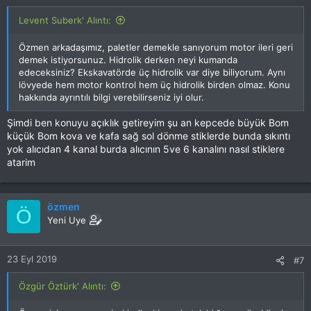
Levent Suberk' Alıntı:
Özmen arkadaşımız, paletler demekle sanıyorum motor ileri geri
demek istiyorsunuz. Hidrolik derken neyi kumanda
edeceksiniz? Ekskavatörde üç hidrolik var diye biliyorum. Aynı
lövyede hem motor kontrol hem üç hidrolik birden olmaz. Konu
hakkında ayrıntılı bilgi verebilirseniz iyi olur.
Şimdi ben konuyu açıklık getireyim şu an kepcede büyük Bom
küçük Bom kova ve kafa sağ sol dönme stiklerde bunda sıkıntı
yok alıcıdan 4 kanal burda alıcının 5ve 6 kanalını nasıl stiklere
atarim
özmen
Ö
Yeni Uye
23 Eyl 2019
#7
Özgür Öztürk' Alıntı: