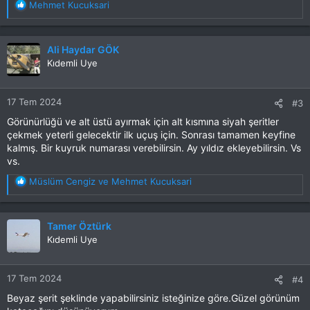
T
Mehmet Kucuksari
e
p
k
Ali Haydar GÖK
i
Kıdemli Uye
l
e
r
17 Tem 2024
#3
:
Görünürlüğü ve alt üstü ayırmak için alt kısmına siyah şeritler
çekmek yeterli gelecektir ilk uçuş için. Sonrası tamamen keyfine
kalmış. Bir kuyruk numarası verebilirsin. Ay yıldız ekleyebilirsin. Vs
vs.
T
Müslüm Cengiz
ve
Mehmet Kucuksari
e
p
k
Tamer Öztürk
i
Kıdemli Uye
l
e
r
17 Tem 2024
#4
:
Beyaz şerit şeklinde yapabilirsiniz isteğinize göre.Güzel görünüm