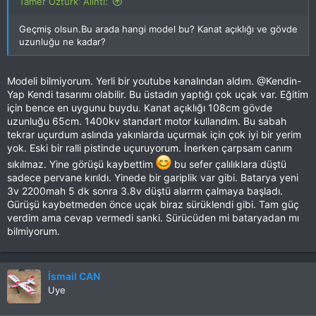
Tamer Öztürk' Alıntı:
Geçmiş olsun.Bu arada hangi model bu? Kanat açıklığı ve gövde
uzunluğu ne kadar?
Modeli bilmiyorum. Yerli bir youtube kanalından aldım. @Kendin-
Yap Kendi tasarımı olabilir. Bu üstadın yaptığı çok uçak var. Eğitim
için bence en uygunu buydu. Kanat açıklığı 108cm gövde
uzunluğu 65cm. 1400kv standart motor kullandım. Bu sabah
tekrar uçurdum aslında yakınlarda uçurmak için çok iyi bir yerim
yok. Eski bir ralli pistinde uçuruyorum. İnerken çarpsam canım
sıkılmaz. Yine görüşü kaybettim
bu sefer çalılıklara düştü
sadece pervane kırıldı. Yinede bir gariplik var gibi. Batarya yeni
3v 2200mah 5 dk sonra 3.8v düştü alarrm çalmaya başladı.
Gürüşü kaybetmeden önce uçak biraz sürüklendi gibi. Tam güç
verdim ama cevap vermedi sanki. Sürücüden mi bataryadan mı
bilmiyorum.
İsmail CAN
Uye