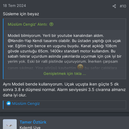
18 Tem 2024
#10
Süsleme için beyaz
Müslüm Cengiz' Alıntı:
Modeli bilmiyorum. Yerli bir youtube kanalından aldım.
@Kendin-Yap Kendi tasarımı olabilir. Bu üstadın yaptığı çok uçak
var. Eğitim için bence en uygunu buydu. Kanat açıklığı 108cm
gövde uzunluğu 65cm. 1400kv standart motor kullandım. Bu
sabah tekrar uçurdum aslında yakınlarda uçurmak için çok iyi bir
yerim yok. Eski bir ralli pistinde uçuruyorum. İnerken çarpsam
canım sıkılmaz. Yine görüşü kaybettim
bu sefer çalılıklara
düştü sadece pervane kırıldı. Yinede bir gariplik var gibi.
Genişletmek için tıkla ...
Batarya yeni 3v 2200mah 5 dk sonra 3.8v düştü alarrm çalmaya
başladı. Gürüşü kaybetmeden önce uçak biraz sürüklendi gibi.
Aynı Modeli bende kullanıyorum. Uçak uçuşta iken güçte 5 dk
Tam güç verdim ama cevap vermedi sanki. Sürücüden mi
sonra 3.8 e düşmesi normal. Alarm seviyesini 3.5 civarına almanız
bataryadan mı bilmiyorum.
daha iyi olur.
T
Müslüm Cengiz
e
p
k
Tamer Öztürk
i
Kıdemli Uye
l