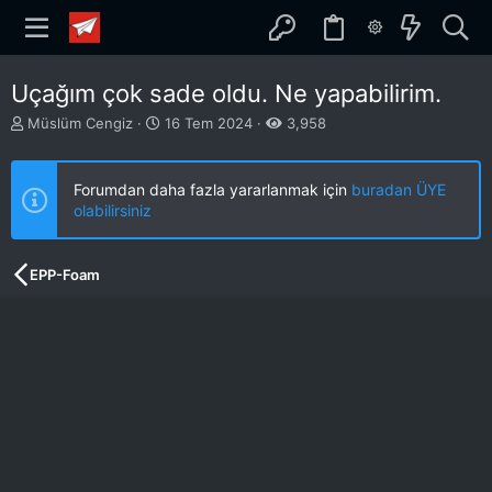
Uçağım çok sade oldu. Ne yapabilirim.
K
B
Müslüm Cengiz
16 Tem 2024
3,958
o
a
n
ş
b
l
Forumdan daha fazla yararlanmak için
buradan ÜYE
u
a
olabilirsiniz
y
n
u
g
b
ı
EPP-Foam
a
ç
ş
t
l
a
a
r
t
i
a
h
n
i