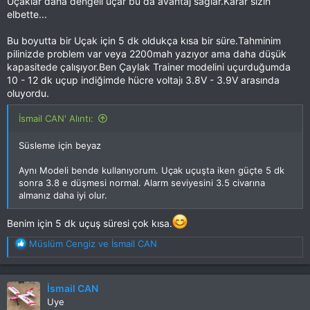
Uçaklar daha dengeli uçar bu da avantaj sağlar.Karar sizin
elbette...
Bu boyutta bir Uçak için 5 dk oldukça kısa bir süre.Tahminim
pilinizde problem var veya 2200mah yazıyor ama daha düşük
kapasitede çalışıyor.Ben Çaylak Trainer modelini uçurduğumda
10 - 12 dk uçup indiğimde hücre voltajı 3.8V - 3.9V arasında
oluyordu.
İsmail CAN' Alıntı:
Süsleme için beyaz
Aynı Modeli bende kullanıyorum. Uçak uçuşta iken güçte 5 dk
sonra 3.8 e düşmesi normal. Alarm seviyesini 3.5 civarına
almanız daha iyi olur.
Benim için 5 dk uçuş süresi çok kısa.
T
Müslüm Cengiz
ve
İsmail CAN
e
p
k
İsmail CAN
i
Uye
l