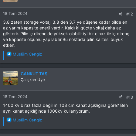
e
r
18 Tem 2024
#12
:
3.8 zaten storage voltajı 3.8 den 3.7 ye düşene kadar pilde en
az yarım kapasite enerji vardır. Kaldı ki güçte voltaj daha az
gösterir. Pilin iç direncide yüksek olabilir iyi bir cihaz ile iç direnç
ve kapasite ölçümü yapılabilir.Bu noktada pilin kalitesi büyük
etken.
T
Müslüm Cengiz
e
p
k
CANKUT TAŞ
i
Çalışkan Uye
l
e
r
18 Tem 2024
#13
:
1400 kv biraz fazla değil mi 108 cm kanat açıklığına göre? Ben
aynı kanat açıklığında 1000kv kullanıyorum.
T
Müslüm Cengiz
e
p
k