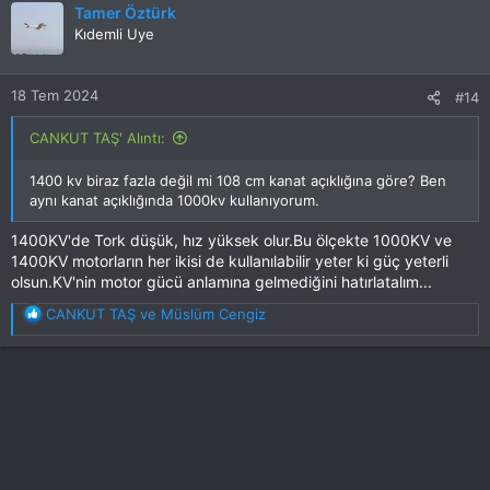
Tamer Öztürk
i
Kıdemli Uye
l
e
r
18 Tem 2024
#14
:
CANKUT TAŞ' Alıntı:
1400 kv biraz fazla değil mi 108 cm kanat açıklığına göre? Ben
aynı kanat açıklığında 1000kv kullanıyorum.
1400KV'de Tork düşük, hız yüksek olur.Bu ölçekte 1000KV ve
1400KV motorların her ikisi de kullanılabilir yeter ki güç yeterli
olsun.KV'nin motor gücü anlamına gelmediğini hatırlatalım...
T
CANKUT TAŞ
ve
Müslüm Cengiz
e
p
k
i
l
e
r
: