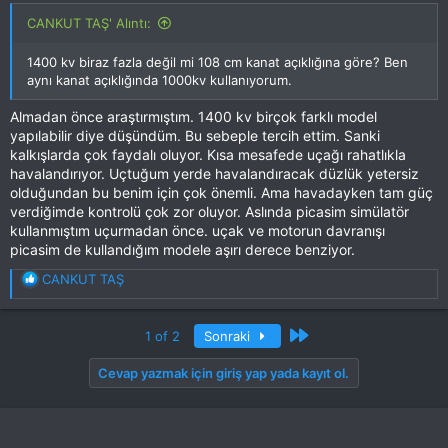
CANKUT TAŞ' Alıntı:
1400 kv biraz fazla değil mi 108 cm kanat açıklığına göre? Ben
aynı kanat açıklığında 1000kv kullanıyorum.
Almadan önce araştırmıştım. 1400 kv birçok farklı model
yapılabilir diye düşündüm. Bu sebeple tercih ettim. Sanki
kalkışlarda çok faydalı oluyor. Kısa mesafede uçağı rahatlıkla
havalandırıyor. Uçtuğum yerde havalandıracak düzlük yetersiz
olduğundan bu benim için çok önemli. Ama havadayken tam güç
verdiğimde kontrolü çok zor oluyor. Aslında picasim simülatör
kullanmıştım uçurmadan önce. uçak ve motorun davranışı
picasim de kullandığım modele aşırı derece benziyor.
T
CANKUT TAŞ
e
p
k
Son
1 of 2
Sonraki
i
l
Cevap yazmak için giriş yap yada kayıt ol.
e
r
: