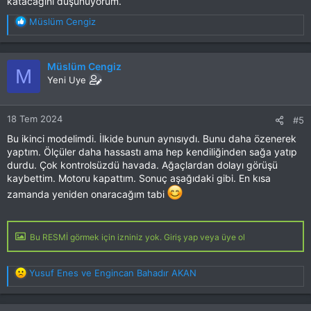
katacağını düşünüyorum.
T
Müslüm Cengiz
e
p
k
Müslüm Cengiz
M
i
Yeni Uye
l
e
r
18 Tem 2024
#5
:
Bu ikinci modelimdi. İlkide bunun aynısıydı. Bunu daha özenerek
yaptım. Ölçüler daha hassastı ama hep kendiliğinden sağa yatıp
durdu. Çok kontrolsüzdü havada. Ağaçlardan dolayı görüşü
kaybettim. Motoru kapattım. Sonuç aşağıdaki gibi. En kısa
zamanda yeniden onaracağım tabi
Bu RESMİ görmek için izniniz yok. Giriş yap veya üye ol
T
Yusuf Enes
ve
Engincan Bahadır AKAN
e
p
k