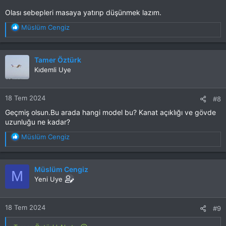
Olası sebepleri masaya yatırıp düşünmek lazım.
T
Müslüm Cengiz
e
p
k
Tamer Öztürk
i
Kıdemli Uye
l
e
r
18 Tem 2024
#8
:
Geçmiş olsun.Bu arada hangi model bu? Kanat açıklığı ve gövde
uzunluğu ne kadar?
T
Müslüm Cengiz
e
p
k
Müslüm Cengiz
M
i
Yeni Uye
l
e
r
18 Tem 2024
#9
: