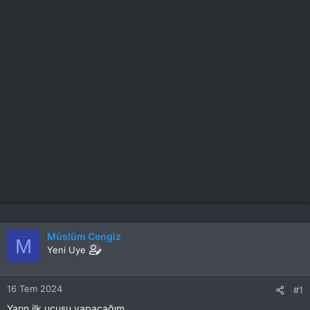
Müslüm Cengiz
M
Yeni Uye
16 Tem 2024
#1
Yarın ilk uçuşu yapacağım.