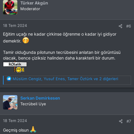
Türker Akgün
i
Moderator
l
e
r
18 Tem 2024
#6
:
Eğitim uçağı ne kadar çirkinse öğrenme o kadar iyi gidiyor
demektir.
Tamir olduğunda pilotunun tecrübesini anlatan bir görüntüsü
olacak, bence çiziksiz halinden daha karakterli bir durum.
T
Müslüm Cengiz
,
Yusuf Enes
,
Tamer Öztürk
ve 2 diğerleri
e
p
k
Serkan Demirkesen
i
Tecrübeli Uye
l
e
r
18 Tem 2024
#7
:
Geçmiş olsun