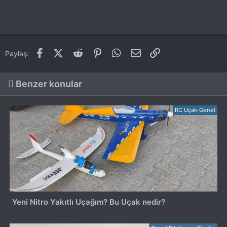
Facebook
X (Twitter)
Reddit
Pinterest
WhatsApp
E-posta
Link
Paylaş:
Benzer konular
RC Uçak-Genel
Yeni Nitro Yakıtlı Uçağım? Bu Uçak nedir?