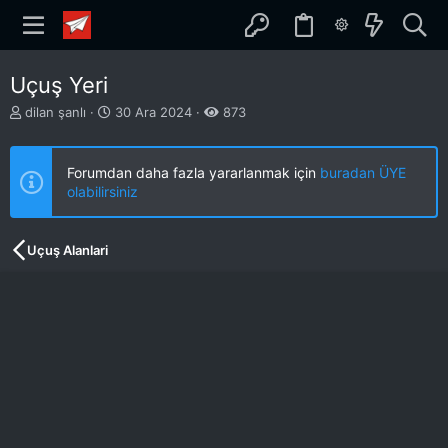
Uçuş Yeri
K
B
dilan şanlı
30 Ara 2024
873
o
a
n
ş
b
l
Forumdan daha fazla yararlanmak için
buradan ÜYE
u
a
olabilirsiniz
y
n
u
g
b
ı
Uçuş Alanlari
a
ç
ş
t
l
a
a
r
t
i
a
h
n
i