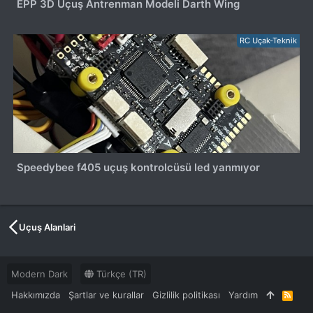
EPP 3D Uçuş Antrenman Modeli Darth Wing
RC Uçak-Teknik
Speedybee f405 uçuş kontrolcüsü led yanmıyor
Uçuş Alanlari
Modern Dark
Türkçe (TR)
Hakkımızda
Şartlar ve kurallar
Gizlilik politikası
Yardım
R
S