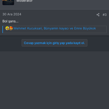
Moderator
30 Ara 2024
#3
Bol şans...
T
Mehmet Kucuksari
,
Bünyamin kayacı
ve
Emre Büyükok
e
p
k
Cevap yazmak için giriş yap yada kayıt ol.
i
l
e
r
: