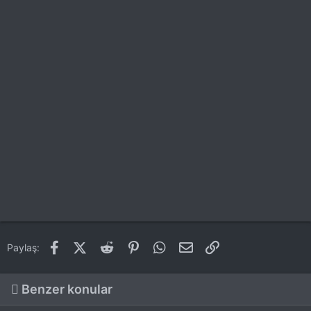
Facebook
X (Twitter)
Reddit
Pinterest
WhatsApp
E-posta
Link
Paylaş:
Benzer konular