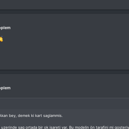
oplem
oplem
kan bey, demek ki kart saglammis.
t uzerinde sag ortada bir ok isareti var. Bu modelin ön tarafini mi goste