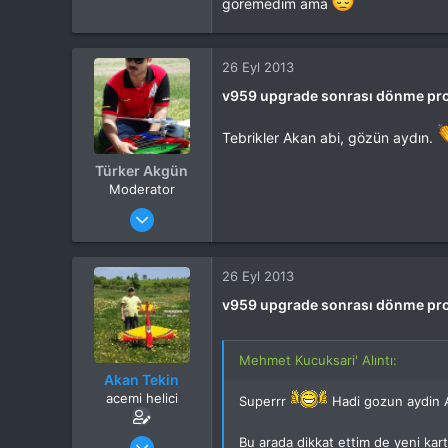
goremedim ama
Yaş
53
Konum
Kocaeli
İlgi Alanı
Heli
26 Eyl 2013
v959 upgrade sonrası dönme pr
Tebrikler Akan abi, gözün aydın.
Türker Akgün
Moderator
Katılım
4 Eki 2012
Mesajlar
13,876
Tepkime puanı
15,560
Yaş
46
26 Eyl 2013
Konum
Kocaeli
v959 upgrade sonrası dönme pr
İlgi Alanı
Heli
Mehmet Kucuksari' Alıntı:
Akan Tekin
acemi helici
Superrr
Hadi gozun aydin A
Katılım
3 Mar 2013
Bu arada dikkat ettim de yeni kar