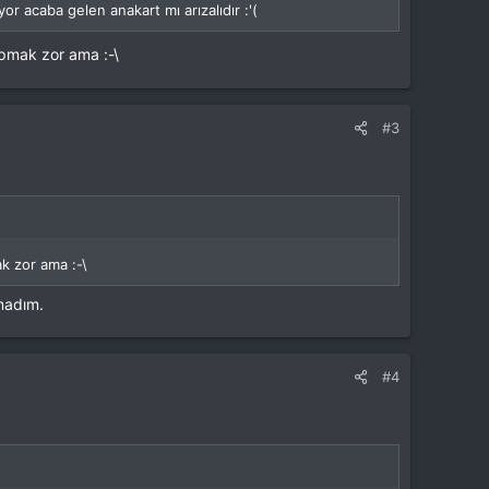
r acaba gelen anakart mı arızalıdır :'(
pmak zor ama :-\
#3
 zor ama :-\
amadım.
#4