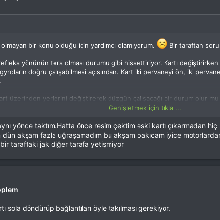
olmayan bir konu olduğu için yardımcı olamıyorum.
Bir taraftan soru
efleks yönünün ters olması durumu gibi hissettiriyor. Kartı değiştirirke
roların doğru çalışabilmesi açısından. Kart iki pervaneyi ön, iki pervaneyi
.
art üzerinden yerlerini değiştirerek düzgün çalışacağı bir durum olur mu 
Genişletmek için tıkla ...
 aynı yönde taktım.Hatta önce resim çektim eski kartı çıkarmadan hi
dim dün akşam fazla uğraşamadım bu akşam bakıcam iyice motorlardan
bir taraftaki jak diğer tarafa yetişmiyor
oplem
ı sola döndürüp bağlantıları öyle takılması gerekiyor.