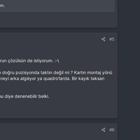
ım.
#5
run çözülsün de istiyorum. :-\
en doğru pozisyonda taktın değil mi ? Kartın montaj yönü
neyi arka algılıyor ya quadro'larda. Bir kayık taksan
u diye denenebilir belki.
#6