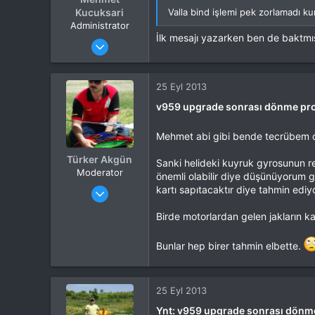
Kucuksari
Valla bind işlemi pek zorlamadı k
Administrator
İlk mesajı yazarken ben de baktmı
Katılım
4 Eki 2012
Mesajlar
37,342
Tepkime puanı
44,114
Yaş
53
25 Eyl 2013
Konum
Kocaeli
v959 upgrade sonrası dönme pr
İlgi Alanı
Heli
Mehmet abi gibi bende tecrübem o
Türker Akgün
Sanki helideki kuyruk gyrosunun ref
Moderator
önemli olabilir diye düşünüyorum gy
Katılım
4 Eki 2012
kartı sapıtacaktır diye tahmin edi
Mesajlar
13,876
Birde motorlardan gelen jakların ka
Tepkime puanı
15,560
Yaş
46
Bunlar hep birer tahmin elbette.
Konum
Kocaeli
İlgi Alanı
Heli
25 Eyl 2013
Ynt: v959 upgrade sonrası dönm