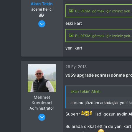
Akan Tekin
acemi helici
Bu RESMİ görmek için izniniz yok. 
Katılım
3 Mar 2013
eski kart
Mesajlar
1,701
Tepkime puanı
873
Bu RESMİ görmek için izniniz yok. 
Yaş
54
İlgi Alanı
Heli
yeni kart
26 Eyl 2013
v959 upgrade sonrası dönme pr
akan tekin' Alıntı:
Mehmet
Kucuksari
sorunu çözdüm arkadaşlar yeni kar
Administrator
Superrr
Hadi gozun aydin Ak
Katılım
4 Eki 2012
Mesajlar
37,342
Bu arada dikkat ettim de yeni kart 
Tepkime puanı
44,114