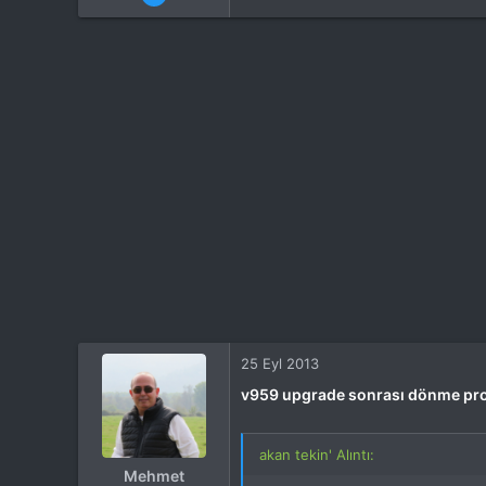
Mesajlar
1,701
Tepkime puanı
873
Yaş
54
İlgi Alanı
Heli
25 Eyl 2013
v959 upgrade sonrası dönme pr
akan tekin' Alıntı:
Mehmet