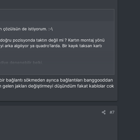
n çözülsün de istiyorum. :-\
n doğru pozisyonda taktın değil mi ? Kartın montaj yönü
 arka algılıyor ya quadro'larda. Bir kayık taksan kartı
diye denenebilir belki.
ç bir bağlantı sökmeden ayrıca bağlantıları banggooddan
 gelen jakları değiştirmeyi düşündüm fakat kablolar cok
#7