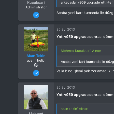
Kucuksari
arkadaşlar v959 upgrade ettikten 
Administrator
Katılım
4 Eki 2012
Acaba yeni kart kumanda ile düzg
Mesajlar
37,342
Tepkime puanı
44,114
Yaş
53
25 Eyl 2013
Konum
Kocaeli
Ynt: v959 upgrade sonrası dönm
İlgi Alanı
Heli
Mehmet Kucuksari' Alıntı:
Akan Tekin
acemi helici
Acaba yeni kart kumanda ile düz
Katılım
3 Mar 2013
Valla bind işlemi pek zorlamadı ku
Mesajlar
1,701
Tepkime puanı
873
Yaş
54
25 Eyl 2013
İlgi Alanı
Heli
Ynt: v959 upgrade sonrası dönm
akan tekin' Alıntı:
Mehmet