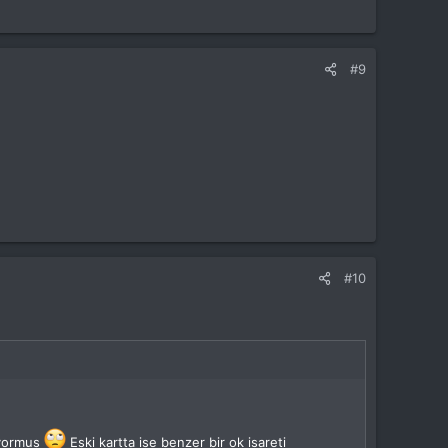
#9
#10
riyormus
Eski kartta ise benzer bir ok isareti