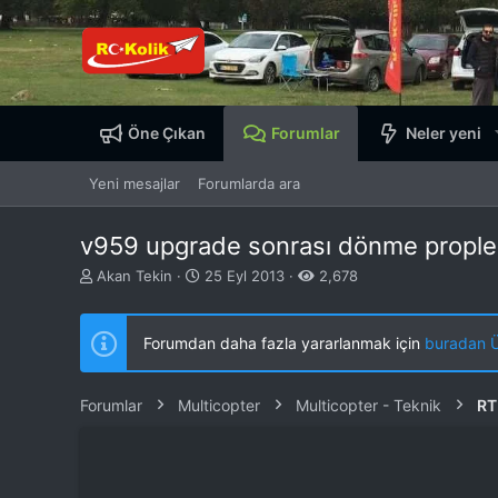
Öne Çıkan
Forumlar
Neler yeni
Yeni mesajlar
Forumlarda ara
v959 upgrade sonrası dönme propl
K
B
Akan Tekin
25 Eyl 2013
2,678
o
a
n
ş
b
l
Forumdan daha fazla yararlanmak için
buradan ÜY
u
a
y
n
u
g
Forumlar
Multicopter
Multicopter - Teknik
RT
b
ı
a
ç
ş
t
l
a
a
r