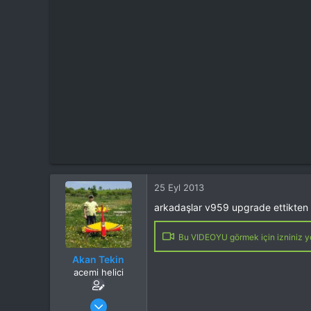
t
i
a
h
n
i
25 Eyl 2013
arkadaşlar v959 upgrade ettikten y
Bu VIDEOYU görmek için izniniz yo
Akan Tekin
acemi helici
Katılım
3 Mar 2013