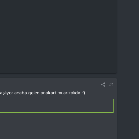
#1
lıyor acaba gelen anakart mı arızalıdır :'(