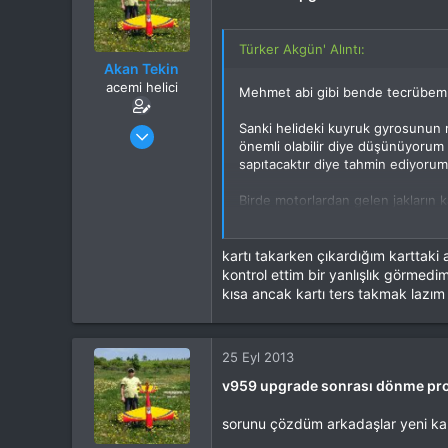
Türker Akgün' Alıntı:
Akan Tekin
acemi helici
Mehmet abi gibi bende tecrübem 
Katılım
3 Mar 2013
Sanki helideki kuyruk gyrosunun r
önemli olabilir diye düşünüyorum gy
Mesajlar
1,701
sapıtacaktır diye tahmin ediyorum
Tepkime puanı
873
Yaş
54
Birde motorlardan gelen jakların k
İlgi Alanı
Heli
Bunlar hep birer tahmin elbette.
kartı takarken çıkardığım karttaki
kontrol ettim bir yanlışlık görme
kısa ancak kartı ters takmak lazım 
25 Eyl 2013
v959 upgrade sonrası dönme pr
sorunu çözdüm arkadaşlar yeni kart