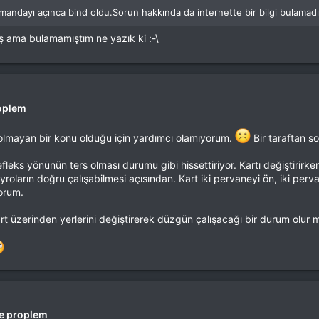
umandayı açınca bind oldu.Sorun hakkında da internette bir bilgi bulamad
ş ama bulamamıştım ne yazık ki :-\
oplem
lmayan bir konu olduğu için yardımcı olamıyorum.
Bir taraftan so
leks yönünün ters olması durumu gibi hissettiriyor. Kartı değiştirirk
roların doğru çalışabilmesi açısından. Kart iki pervaneyi ön, iki perva
yorum.
rt üzerinden yerlerini değiştirerek düzgün çalışacağı bir durum olur m
e proplem