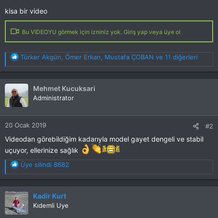
kisa bir video
Bu VIDEOYU görmek için izniniz yok. Giriş yap veya üye ol
T
Türker Akgün
,
Ömer Erkan
,
Mustafa ÇOBAN
ve 11 diğerleri
e
p
k
Mehmet Kucuksari
i
Administrator
l
e
r
20 Ocak 2019
#2
:
Videodan görebildiğim kadarıyla model gayet dengeli ve stabil
uçuyor, ellerinize sağlık
T
Üye silindi 8682
e
p
k
Kadir Kurt
i
Kıdemli Uye
l
e