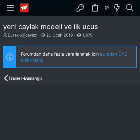
yeni caylak modeli ve ilk ucus
K
B
Burak Ağcayazı
20 Ocak 2019
1,979
o
a
n
ş
b
l
Forumdan daha fazla yararlanmak için
buradan ÜYE
u
a
olabilirsiniz
y
n
u
g
b
ı
Trainer-Baslangıc
a
ç
ş
t
l
a
a
r
t
i
a
h
n
i