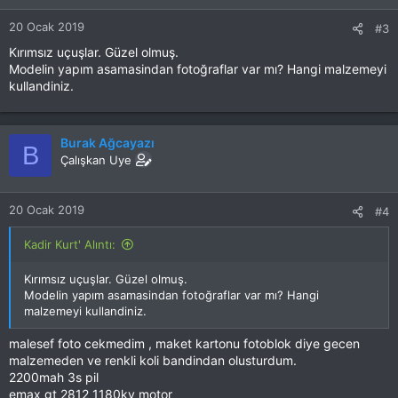
r
20 Ocak 2019
#3
:
Kırımsız uçuşlar. Güzel olmuş.
Modelin yapım asamasindan fotoğraflar var mı? Hangi malzemeyi
kullandiniz.
Burak Ağcayazı
B
Çalışkan Uye
20 Ocak 2019
#4
Kadir Kurt' Alıntı:
Kırımsız uçuşlar. Güzel olmuş.
Modelin yapım asamasindan fotoğraflar var mı? Hangi
malzemeyi kullandiniz.
malesef foto cekmedim , maket kartonu fotoblok diye gecen
malzemeden ve renkli koli bandindan olusturdum.
2200mah 3s pil
emax gt 2812 1180kv motor