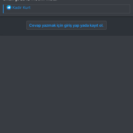
T
Kadir Kurt
e
p
k
Cevap yazmak için giriş yap yada kayıt ol.
i
l
e
r
: