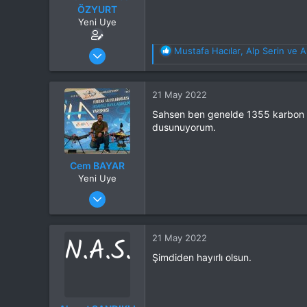
ÖZYURT
Yeni Uye
Katılım
30 Tem 2019
T
Mustafa Hacılar
,
Alp Serin
ve
A
e
Mesajlar
2
p
Tepkime puanı
5
k
Yaş
29
21 May 2022
i
Konum
İstanbul
l
Sahsen ben genelde 1355 karbon fi
İlgi Alanı
Hepsi
e
dusunuyorum.
r
:
Cem BAYAR
Yeni Uye
Katılım
18 May 2016
Mesajlar
8
Tepkime puanı
11
Yaş
36
21 May 2022
Konum
Trabzon
Şimdiden hayırlı olsun.
Web sitesi
www.sungursavunma.com
İlgi Alanı
Multikopter