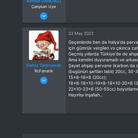
Ahmet SANDIKLI
Çalışkan Uye
Katılım
12 Ocak 2022
Mesajlar
225
Tepkime puanı
191
Yaş
34
23 May 2022
Konum
Denizli
Geçenlerde ben de İtalya'da pervane
İlgi Alanı
Hepsi
için gümrük vergileri vs çıkınca 
Geçmiş yıllarda Türkiye'de de ahşa
Ama kendini duyuramadı ve arkası 
Deniz Tanrıverdi
Şayet ahşap pervane (karbon da olab
RcFanatik
(bugünün şartları tabii) 20cc, 30
Katılım
1 Eki 2014
15x8-16x8 (20cc);
18x8-18x10-19x8-19x10-20x8 (3
Mesajlar
3,081
22x10-23x8 (50-55cc) boyutlarında 
Tepkime puanı
5,885
Hayırlısı inşallah...
Yaş
55
İlgi Alanı
Uçak