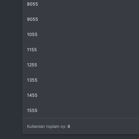
8055
t
i
a
h
n
i
9055
1055
1155
1255
1355
1455
1555
Kullanılan toplam oy
6