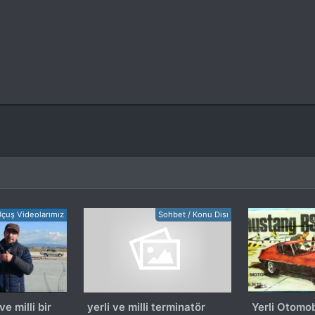
çuş Videolarımız
Sohbet / Konu Dısı
ve milli bir
yerli ve milli terminatör
Yerli Otomob