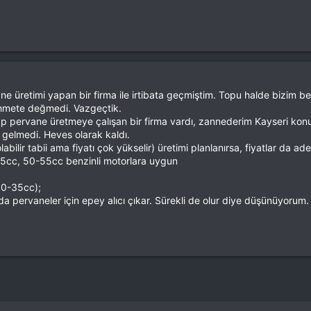
 üretimi yapan bir firma ile irtibata geçmiştim. Topu halde bizim benz
zahmete değmedi. Vazgeçtik.
p pervane üretmeye çalışan bir firma vardı, zannederim Kayseri konuşl
gelmedi. Heves olarak kaldı.
ilir tabii ama fiyatı çok yükselir) üretimi planlanırsa, fiyatlar da a
-35cc, 50-55cc benzinli motorlara uygun
0-35cc);
pervaneler için epey alıcı çıkar. Sürekli de olur diye düşünüyorum.