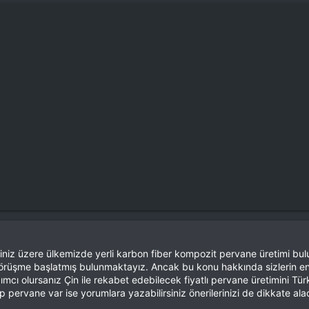
diğiniz üzere ülkemizde yerli karbon fiber kompozit pervane üretimi
 görüşme başlatmış bulunmaktayız. Ancak bu konu hakkında sizlerin en 
mcı olursanız Çin ile rekabet edebilecek fiyatlı pervane üretimini Tü
ip pervane var ise yorumlara yazabilirsiniz önerilerinizi de dikkate ala