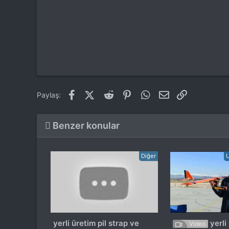
Facebook
X (Twitter)
Reddit
Pinterest
WhatsApp
E-posta
Link
Paylaş:
Benzer konular
Diğer
U
yerli üretim pil strap ve
yerli 
Video