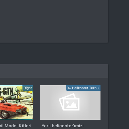
Diğer
RC Helikopter-Teknik
il Model Kitleri
Yerli helicopter'ımizi