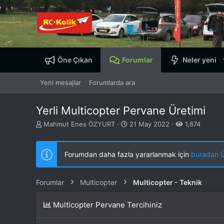
Öne Çıkan
Forumlar
Neler yeni
Yeni mesajlar
Forumlarda ara
Yerli Multicopter Pervane Üretimi
K
B
Mahmut Enes ÖZYURT
21 May 2022
1,674
o
a
n
ş
b
l
Forumdan daha fazla yararlanmak için
buradan ÜY
u
a
y
n
u
g
Forumlar
Multicopter
Multicopter - Teknik
b
ı
a
ç
Multicopter Pervane Tercihiniz
ş
t
l
a
a
r