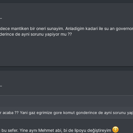
..
ece mantiken bir oneri sunayim. Anladigim kadari ile su an governor 
derince de ayni sorunu yapiyor mu ??
..
lur acaba ?? Yani gaz egrimize gore komut gonderince de ayni sorunu ya
bu sefer. Yine aynı Mehmet abi, bi de lipoyu değiştireyim