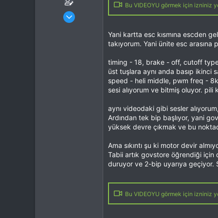
Bu VIDEOYU görmek için izniniz yo
Katılım
9 Mar 2013
Mesajlar
7,062
Tepkime puanı
12,306
Yani kartta esc kısmına escden ge
takıyorum. Yani ünite esc arasına 
Yaş
40
Konum
Eskişehir
timing - 18, brake - off, cutoff type
İlgi Alanı
Heli
üst tuşlara aynı anda basıp ikinc
speed - heli middle, pwm freq - 8k
sesi alıyorum ve bitmiş oluyor. pil
aynı videodaki gibi sesler alıyorum
Ardından tek bip başlıyor, yani g
yüksek devre çıkmak ve bu noktada
Ama sıkıntı şu ki motor devir almıy
Tabii artık govstore öğrendiği içi
duruyor ve 2-bip uyarıya geçiyor.
Bu VIDEOYU görmek için izniniz yo