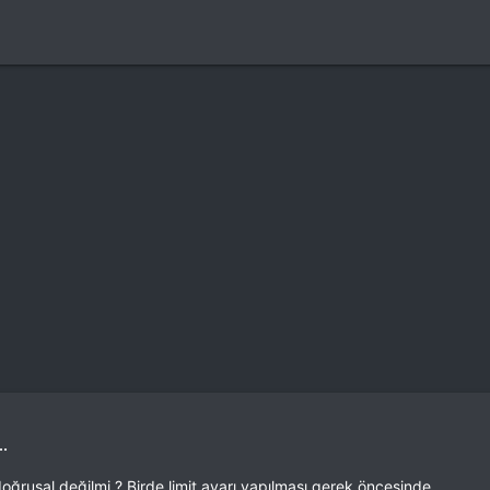
..
rusal değilmi ? Birde limit ayarı yapılması gerek öncesinde.