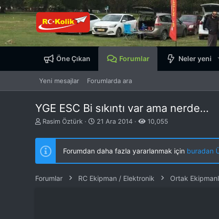
Öne Çıkan
Forumlar
Neler yeni
Yeni mesajlar
Forumlarda ara
YGE ESC Bi sıkıntı var ama nerde...
K
B
Rasim Öztürk
21 Ara 2014
10,055
o
a
n
ş
b
l
Forumdan daha fazla yararlanmak için
buradan ÜY
u
a
y
n
u
g
Forumlar
RC Ekipman / Elektronik
Ortak Ekipmanl
b
ı
a
ç
ş
t
l
a
a
r