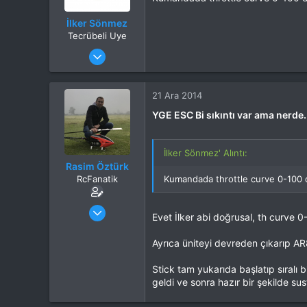
İlker Sönmez
Tecrübeli Uye
Katılım
29 May 2014
Mesajlar
1,494
Tepkime puanı
2,513
Yaş
49
21 Ara 2014
Konum
Adana
YGE ESC Bi sıkıntı var ama nerde.
Web sitesi
www.drilkersonmez.com
İlgi Alanı
Heli
İlker Sönmez' Alıntı:
Rasim Öztürk
RcFanatik
Kumandada throttle curve 0-100 d
Katılım
9 Mar 2013
Evet İlker abi doğrusal, th curve 
Mesajlar
7,062
Tepkime puanı
12,306
Ayrıca üniteyi devreden çıkarıp AR
Yaş
40
Konum
Eskişehir
Stick tam yukarıda başlatıp sıralı 
İlgi Alanı
Heli
geldi ve sonra hazır bir şekilde su