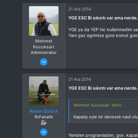
Yaş
40
21 Ara 2014
Konum
Eskişehir
YGE ESC Bi sıkıntı var ama nerde.
İlgi Alanı
Heli
YGE ya da YEP hic kullanmadim sad
Yani gaz egrimize gore komut gon
Mehmet
Kucuksari
Administrator
Katılım
4 Eki 2012
Mesajlar
37,342
Tepkime puanı
44,114
Yaş
53
21 Ara 2014
Konum
Kocaeli
YGE ESC Bi sıkıntı var ama nerde.
İlgi Alanı
Heli
Mehmet Kucuksari' Alıntı:
Rasim Öztürk
RcFanatik
Kapatip oyle bir denesek nasil o
Katılım
9 Mar 2013
Yeniden programladım, gov. kapalı 
Mesajlar
7,062