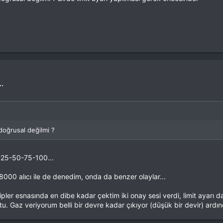
..
oğrusal değilmi ?
0-25-50-75-100...
8000 alıcı ile de denedim, onda da benzer olaylar...
bipler esnasında en dibe kadar çektim iki onay sesi verdi, limit ayarı 
stu. Gaz veriyorum belli bir devre kadar çıkıyor (düşük bir devir) ardı