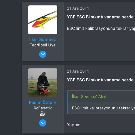
21 Ara 2014
YGE ESC Bi sıkıntı var ama nerde.
ESC limit kalibrasyonunu tekrar y
İlker Sönmez
Tecrübeli Uye
Katılım
29 May 2014
Mesajlar
1,494
Tepkime puanı
2,513
Yaş
49
21 Ara 2014
Konum
Adana
YGE ESC Bi sıkıntı var ama nerde.
Web sitesi
www.drilkersonmez.com
İlgi Alanı
Heli
İlker Sönmez' Alıntı:
Rasim Öztürk
RcFanatik
ESC limit kalibrasyonunu tekrar y
Katılım
9 Mar 2013
Yaptım.
Mesajlar
7,062
Tepkime puanı
12,306