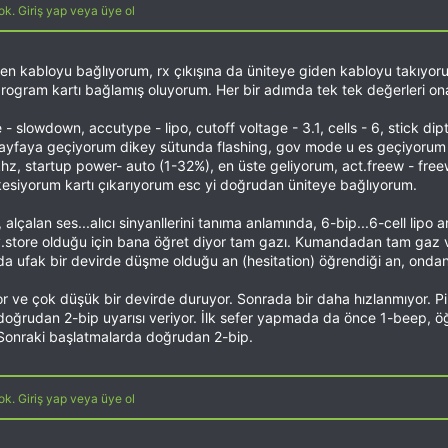
k. Giriş yap veya üye ol
len kabloyu bağlıyorum, rx çıkışına da üniteye giden kabloyu takıyo
program kartı bağlamış oluyorum. Her bir adımda tek tek değerleri on
 - slowdown, accutype - lipo, cutoff voltage - 3.1, cells - 6, stick dipt
i sayfaya geçiyorum dikey sütunda flashing, gov mode u es geçiyorum 
hz, startup power- auto (1-32%), en üste geliyorum, act.freew - freew
i kesiyorum kartı çıkarıyorum esc yi doğrudan üniteye bağlıyorum.
, alçalan ses...alıcı sinyanllerini tanıma anlamında, 6-bip...6-cell lip
ov.store olduğu için bana öğret diyor tam gazı. Kumandadan tam gaz
 ufak bir devirde düşme olduğu an (hesitation) öğrendiği an, ondan s
or ve çok düşük bir devirde duruyor. Sonrada bir daha hızlanmıyor. Pi
n doğrudan 2-bip uyarısı veriyor. İlk sefer yapmada da önce 1-beep, 
 Sonraki başlatmalarda doğrudan 2-bip.
k. Giriş yap veya üye ol