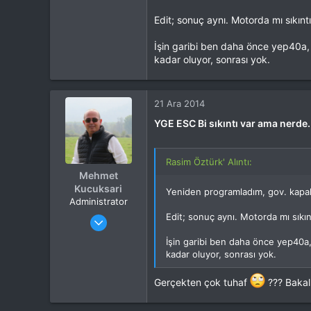
Tepkime puanı
12,306
Edit; sonuç aynı. Motorda mı sıkın
Yaş
40
Konum
Eskişehir
İşin garibi ben daha önce yep40a, 
İlgi Alanı
Heli
kadar oluyor, sonrası yok.
21 Ara 2014
YGE ESC Bi sıkıntı var ama nerde.
Rasim Öztürk' Alıntı:
Mehmet
Kucuksari
Yeniden programladım, gov. kapalı
Administrator
Katılım
4 Eki 2012
Edit; sonuç aynı. Motorda mı sıkı
Mesajlar
37,342
İşin garibi ben daha önce yep40a,
Tepkime puanı
44,114
kadar oluyor, sonrası yok.
Yaş
53
Konum
Kocaeli
Gerçekten çok tuhaf
??? Bakal
İlgi Alanı
Heli