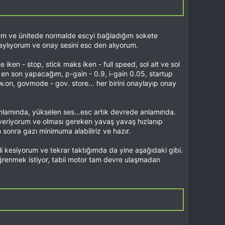
rum ve ünitede normalde escyi bağladığım sokete
aylıyorum ve onay sesini esc den alıyorum.
e iken - stop, stick maks iken - full speed, sol alt ve sol
en son yapacağım, p-gain - 0.9, i-gain 0.05, startup
.on, govmode - gov. store... her birini onaylayıp onay
o anlamında, yükselen ses...esc artık devrede anlamında.
 veriyorum ve olması gereken yavaş yavaş hızlanıp
onra gazı minimuma alabiliriz ve hazır.
li kesiyorum ve tekrar taktığımda da yine aşağıdaki gibi.
öğrenmek istiyor, tabii motor tam devre ulaşmadan