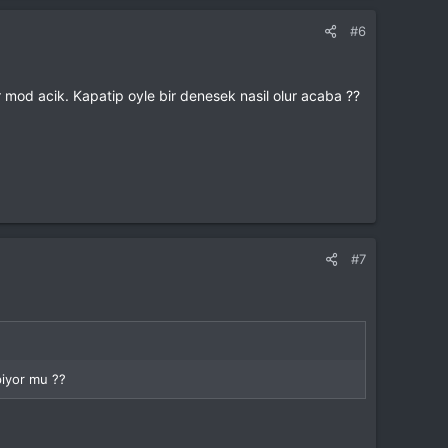
#6
mod acik. Kapatip oyle bir denesek nasil olur acaba ??
#7
piyor mu ??