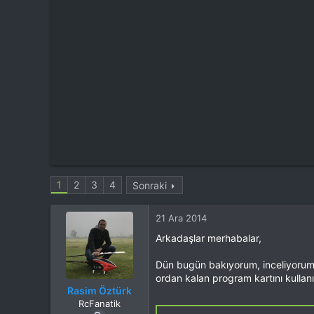
t
i
a
h
n
i
1
2
3
4
Sonraki
21 Ara 2014
Arkadaşlar merhabalar,
Dün bugün bakıyorum, inceliyorum,
ordan kalan program kartını kullan
Rasim Öztürk
RcFanatik