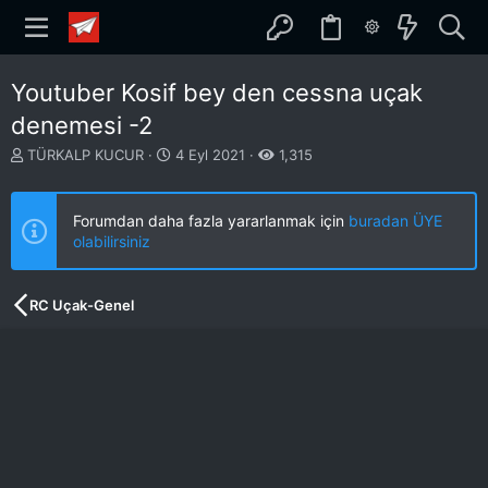
Youtuber Kosif bey den cessna uçak
denemesi -2
K
B
TÜRKALP KUCUR
4 Eyl 2021
1,315
o
a
n
ş
b
l
Forumdan daha fazla yararlanmak için
buradan ÜYE
u
a
olabilirsiniz
y
n
u
g
b
ı
RC Uçak-Genel
a
ç
ş
t
l
a
a
r
t
i
a
h
n
i