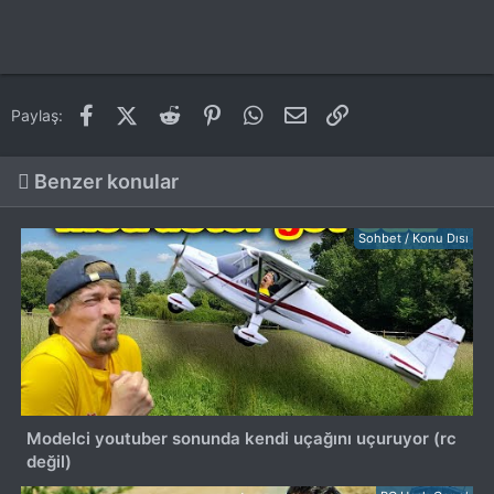
Facebook
X (Twitter)
Reddit
Pinterest
WhatsApp
E-posta
Link
Paylaş:
Benzer konular
Sohbet / Konu Dısı
Modelci youtuber sonunda kendi uçağını uçuruyor (rc
değil)