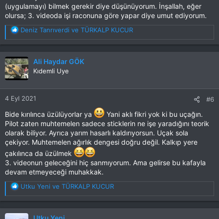
(uygulamayı) bilmek gerekir diye düşünüyorum. İnşallah, eğer
olursa; 3. videoda işi raconuna göre yapar diye umut ediyorum.
T
Deniz Tanrıverdi
ve
TÜRKALP KUCUR
e
p
k
Ali Haydar GÖK
i
Kıdemli Uye
l
e
r
4 Eyl 2021
#6
:
Bide kırılınca üzülüyorlar ya
Yani aklı fikri yok ki bu uçağın.
Pilot zaten muhtemelen sadece sticklerin ne işe yaradığını teorik
olarak biliyor. Ayrıca yarım hasarlı kaldırıyorsun. Uçak sola
çekiyor. Muhtemelen ağırlık dengesi doğru değil. Kalkıp yere
çakılınca da üzülmek
3. videonun geleceğini hiç sanmıyorum. Ama gelirse bu kafayla
devam etmeyeceği muhakkak.
T
Utku Yeni
ve
TÜRKALP KUCUR
e
p
k
Utku Yeni