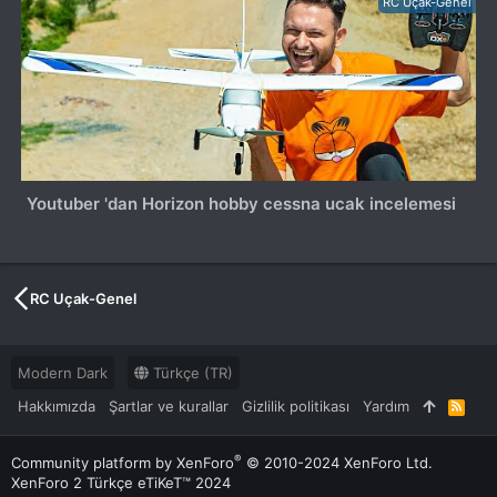
RC Uçak-Genel
Youtuber 'dan Horizon hobby cessna ucak incelemesi
RC Uçak-Genel
Modern Dark
Türkçe (TR)
Hakkımızda
Şartlar ve kurallar
Gizlilik politikası
Yardım
R
S
S
®
Community platform by XenForo
© 2010-2024 XenForo Ltd.
XenForo 2 Türkçe eTiKeT™ 2024