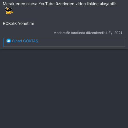
Merak eden olursa YouTube üzerinden video linkine ulaşabilir
RCKolik Yönetimi
Moderatör tarafında düzenlendi:
4 Eyl 2021
T
Cihad GÖKTAŞ
e
p
k
i
l
e
r
: