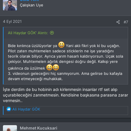
i
Çalışkan Uye
l
e
r
4 Eyl 2021
#7
:
Ali Haydar GÖK' Alıntı:
Bide kırılınca üzülüyorlar ya
Yani aklı fikri yok ki bu uçağın.
Pilot zaten muhtemelen sadece sticklerin ne işe yaradığını
teorik olarak biliyor. Ayrıca yarım hasarlı kaldırıyorsun. Uçak sola
çekiyor. Muhtemelen ağırlık dengesi doğru değil. Kalkıp yere
çakılınca da üzülmek
3. videonun geleceğini hiç sanmıyorum. Ama gelirse bu kafayla
devam etmeyeceği muhakkak.
İşte derdim de bu hobinin adı kirlenmesin insanlar rtf set alıp
uçurabileceğini zanmetmesin. Kendisine başkasına parasına zarar
vermesin..
T
Ali Haydar GÖK
e
p
k
Mehmet Kucuksari
i