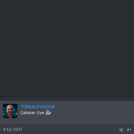
TÜRKALP KUCUR
Çalışkan Uye
4 Eyl 2021
#1