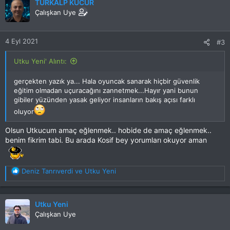
TÜRKALP KUCUR
i
Çalışkan Uye
l
e
r
4 Eyl 2021
#3
:
Utku Yeni' Alıntı:
gerçekten yazık ya... Hala oyuncak sanarak hiçbir güvenlik
eğitim olmadan uçuracağını zannetmek...Hayır yani bunun
gibiler yüzünden yasak geliyor insanların bakış açısı farklı
oluyor
Olsun Utkucum amaç eğlenmek.. hobide de amaç eğlenmek..
benim fikrim tabi. Bu arada Kosif bey yorumları okuyor aman
T
Deniz Tanrıverdi
ve
Utku Yeni
e
p
k
Utku Yeni
i
Çalışkan Uye
l
e