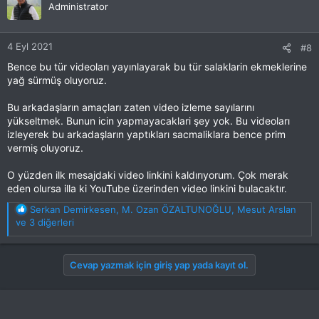
Administrator
l
e
r
4 Eyl 2021
#8
:
Bence bu tür videoları yayınlayarak bu tür salaklarin ekmeklerine
yağ sürmüş oluyoruz.
Bu arkadaşların amaçları zaten video izleme sayılarını
yükseltmek. Bunun icin yapmayacaklari şey yok. Bu videoları
izleyerek bu arkadaşların yaptıkları sacmaliklara bence prim
vermiş oluyoruz.
O yüzden ilk mesajdaki video linkini kaldırıyorum. Çok merak
eden olursa illa ki YouTube üzerinden video linkini bulacaktır.
T
Serkan Demirkesen
,
M. Ozan ÖZALTUNOĞLU
,
Mesut Arslan
e
ve 3 diğerleri
p
k
i
Cevap yazmak için giriş yap yada kayıt ol.
l
e
r
: