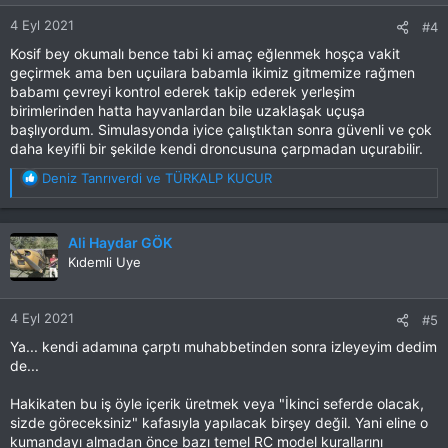
r
4 Eyl 2021
#4
:
Kosif bey okumalı bence tabi ki amaç eğlenmek hoşça vakit
geçirmek ama ben uçuilara babamla ikimiz gitmemize rağmen
babamı çevreyi kontrol ederek takip ederek yerleşim
birimlerinden hatta hayvanlardan bile uzaklaşak uçuşa
başlıyordum. Simulasyonda iyice çalıştıktan sonra güvenli ve çok
daha keyifli bir şekilde kendi droncusuna çarpmadan uçurabilir.
T
Deniz Tanrıverdi
ve
TÜRKALP KUCUR
e
p
k
Ali Haydar GÖK
i
Kıdemli Uye
l
e
r
4 Eyl 2021
#5
:
Ya... kendi adamına çarptı muhabbetinden sonra izleyeyim dedim
de...
Hakikaten bu iş öyle içerik üretmek veya "İkinci seferde olacak,
sizde göreceksiniz" kafasıyla yapılacak birşey değil. Yani eline o
kumandayı almadan önce bazı temel RC model kurallarını