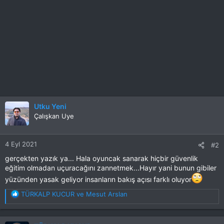
Utku Yeni
Çalışkan Uye
4 Eyl 2021
#2
gerçekten yazık ya... Hala oyuncak sanarak hiçbir güvenlik
eğitim olmadan uçuracağını zannetmek...Hayır yani bunun gibiler
yüzünden yasak geliyor insanların bakış açısı farklı oluyor
T
TÜRKALP KUCUR
ve
Mesut Arslan
e
p
k