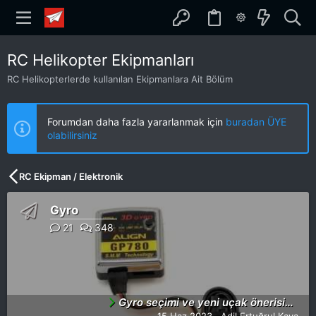
RC Helikopter Ekipmanları
RC Helikopterlerde kullanılan Ekipmanlara Ait Bölüm
Forumdan daha fazla yararlanmak için
buradan ÜYE
olabilirsiniz
RC Ekipman / Elektronik
Gyro
21
348
Gyro seçimi ve yeni uçak önerisi…