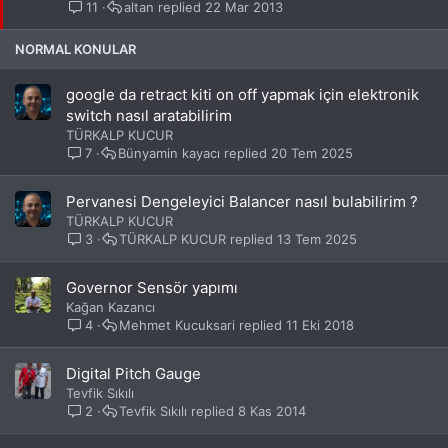
i
11
altan
22 Mar 2013
t
NORMAL KONULAR
google da retract kiti on off yapmak için elektronik
switch nasıl aratabilirim
TÜRKALP KUCUR
7
Bünyamin kayacı
20 Tem 2025
Pervanesi Dengeleyici Balancer nasıl bulabilirim ?
TÜRKALP KUCUR
3
TÜRKALP KUCUR
13 Tem 2025
Governor Sensör yapımı
Kağan Kazancı
4
Mehmet Kucuksari
11 Eki 2018
Digital Pitch Gauge
Tevfik Sıkılı
2
Tevfik Sıkılı
8 Kas 2014