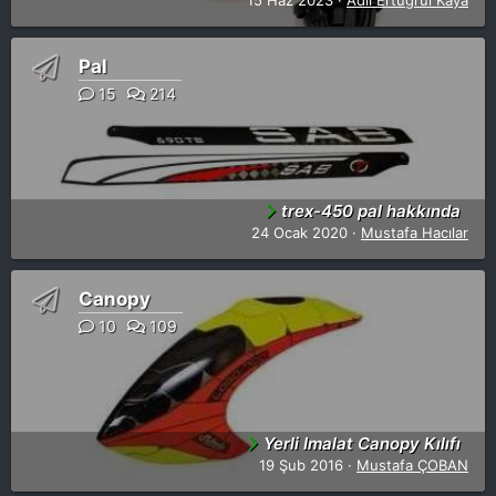
15 Haz 2023
Adil Ertuğrul Kaya
Pal
15
214
trex-450 pal hakkında
24 Ocak 2020
Mustafa Hacılar
Canopy
10
109
Yerli Imalat Canopy Kılıfı
19 Şub 2016
Mustafa ÇOBAN