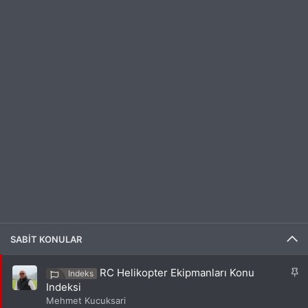
SABIT KONULAR
S
RC Helikopter Ekipmanları Konu
Indeks
a
Indeksi
b
Mehmet Kucuksari