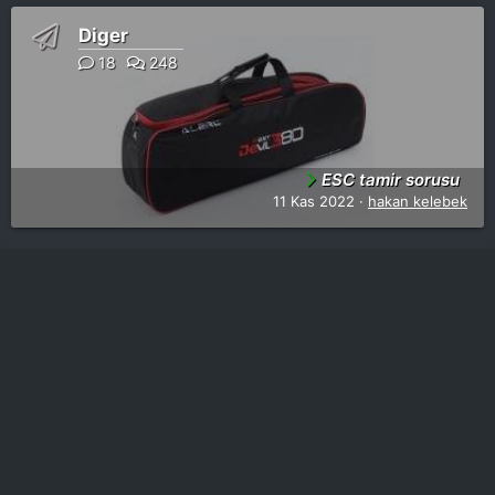
Diger
18
248
ESC tamir sorusu
11 Kas 2022
hakan kelebek