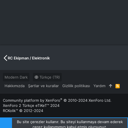
RC Ekipman / Elektronik
Modern Dark
Türkçe (TR)
Hakkımızda
Şartlar ve kurallar
Gizlilik politikası
Yardım
R
S
S
®
Community platform by XenForo
© 2010-2024 XenForo Ltd.
XenForo 2 Türkçe eTiKeT™ 2024
RCKolik™ © 2012-2024
Bu site çerezler kullanır. Bu siteyi kullanmaya devam ederek
çerez kullanımımızı kabul etmiş olursunuz.