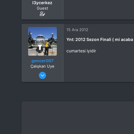
l3ycerkez
Guest
15 Ara 2012
Ynt: 2012 Sezon Finali ( mi acaba
cumartesi iyidir
gencer007
Çalışkan Uye
Katılım
4 Eki 2012
Mesajlar
264
Tepkime puanı
308
Yaş
55
Konum
izmir