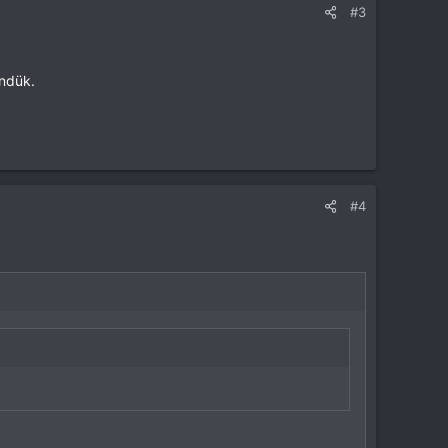
#3
öndük.
#4