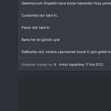
Gelemiyorum (İnşallah hava bozar hanımdan fırça yeme
t
i
a
h
n
i
Cumartesi olur tabii ki..
Pazar olur tabii ki
Bana her iki günde uyar
Delikanlıyı söz veripte yapmamak bozar.O gün gelsin ba
Kullanılan toplam oy
6
Anket kapatılmış
17 Ara 2012
.