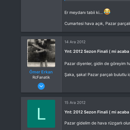
İlgi Alanı
Uçak
Er meydanı tabii ki...
Cumartesi hava açık, Pazar parçal
14 Ara 2012
Ynt: 2012 Sezon Finali ( mi acaba
Pazar diyenler, gidin de göreyim h
Ömer Erkan
Şaka, şaka! Pazar parçalı bulutlu id
RcFanatik
Katılım
4 Eki 2012
Mesajlar
3,603
Tepkime puanı
6,218
Yaş
68
15 Ara 2012
L
Konum
Başiskele - Kocaeli
Ynt: 2012 Sezon Finali ( mi acaba
İlgi Alanı
Uçak
Pazar gidelim de hava rüzgarlı ol