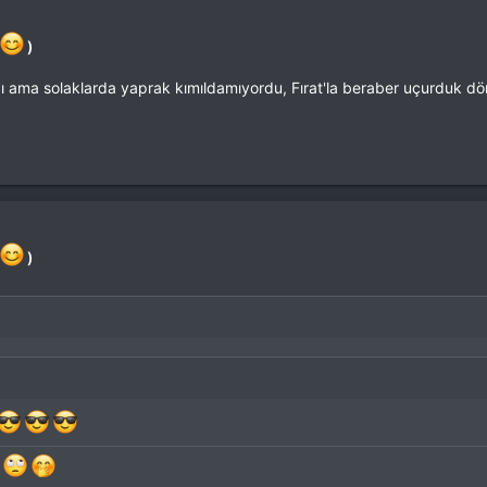
)
dı ama solaklarda yaprak kımıldamıyordu, Fırat'la beraber uçurduk d
)
i