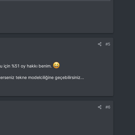
#5
ğu için %51 oy hakkı benim.
erseniz tekne modelciliğine geçebilirsiniz...
#6