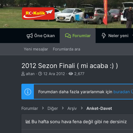
Öne Çıkan
Forumlar
Neler yeni
Yeni mesajlar
Forumlarda ara
2012 Sezon Finali ( mi acaba :) )
K
B
altan
12 Ara 2012
2,677
o
a
n
ş
b
l
Forumdan daha fazla yararlanmak için
buradan ÜY
u
a
y
n
u
g
Forumlar
Diğer
Arşiv
Anket-Davet
b
ı
a
ç
Bu hafta sonu hava fena değil gibi ne dersiniz
ş
t
l
a
a
r