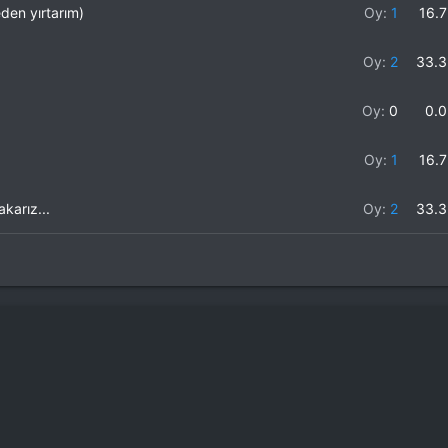
den yırtarım)
Oy:
1
16.
Oy:
2
33.
Oy:
0
0.
Oy:
1
16.
karız...
Oy:
2
33.