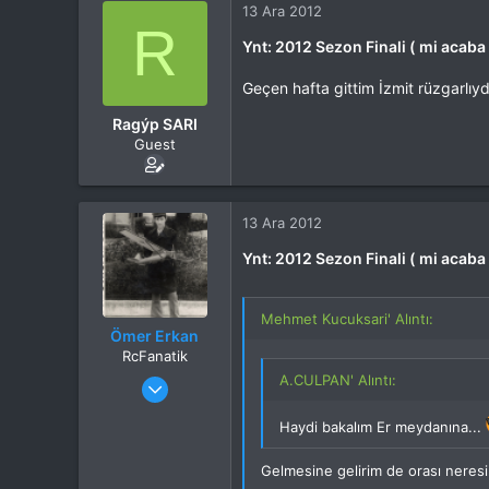
Yaş
53
13 Ara 2012
Konum
R
Kocaeli
Ynt: 2012 Sezon Finali ( mi acaba
İlgi Alanı
Heli
Geçen hafta gittim İzmit rüzgarlıy
Ragýp SARI
Guest
13 Ara 2012
Ynt: 2012 Sezon Finali ( mi acaba
Mehmet Kucuksari' Alıntı:
Ömer Erkan
RcFanatik
Katılım
4 Eki 2012
A.CULPAN' Alıntı:
Mesajlar
3,603
Tepkime puanı
6,218
Haydi bakalım Er meydanına...
Yaş
68
Gelmesine gelirim de orası neres
Konum
Başiskele - Kocaeli