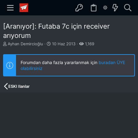
[Aranıyor]: Futaba 7c için receiver
arıyorum
K
B
Ayhan Demircioğlu
10 Haz 2013
1,169
o
a
n
ş
b
l
Forumdan daha fazla yararlanmak için
buradan ÜYE
u
a
olabilirsiniz
y
n
u
g
b
ı
ESKI Ilanlar
a
ç
ş
t
l
a
a
r
t
i
a
h
n
i