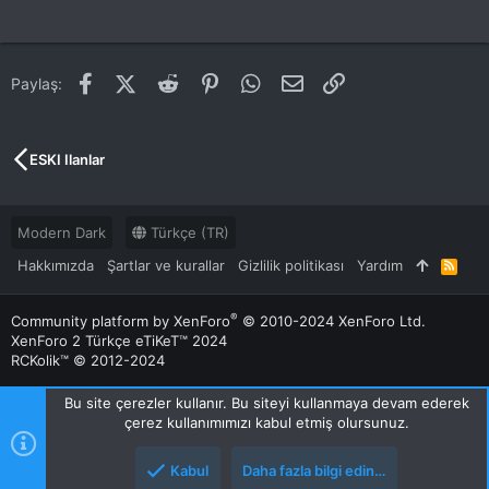
Facebook
X (Twitter)
Reddit
Pinterest
WhatsApp
E-posta
Link
Paylaş:
ESKI Ilanlar
Modern Dark
Türkçe (TR)
Hakkımızda
Şartlar ve kurallar
Gizlilik politikası
Yardım
R
S
S
®
Community platform by XenForo
© 2010-2024 XenForo Ltd.
XenForo 2 Türkçe eTiKeT™ 2024
RCKolik™ © 2012-2024
Bu site çerezler kullanır. Bu siteyi kullanmaya devam ederek
çerez kullanımımızı kabul etmiş olursunuz.
Kabul
Daha fazla bilgi edin…
Üst
Alt