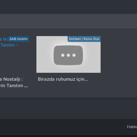
SAB Goblin
Sohbet / Konu Dısı
Birazda ruhumuz için...
in Tanıtım -
ı
Hakk