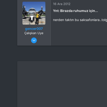
16 Ara 2012
Ynt: Birazda ruhumuz için...
nerden taktın bu saksafonlara..tol
gencer007
Çalışkan Uye
Katılım
4 Eki 2012
Mesajlar
264
Tepkime puanı
308
Yaş
55
Konum
izmir