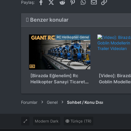
Facebook
X (Twitter)
Reddit
Pinterest
WhatsApp
E-posta
Link
Paylaş:
Benzer konular
RC Helikopter-Genel
[Birazda Eğlenelim] Rc
[Video]: Birazda Nostaljı :
Helikopter Sanayi Ticaret
Goblin Modeller
Ltd
Trailer Videolar
Forumlar
Genel
Sohbet / Konu Dısı
Modern Dark
Türkçe (TR)