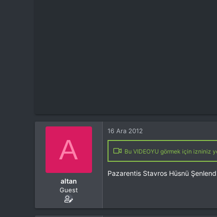
t
i
a
h
n
i
16 Ara 2012
A
Bu VIDEOYU görmek için izniniz yo
Pazarentis Stavros Hüsnü Şenlendi
altan
Guest