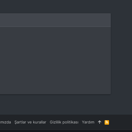
ımızda
Şartlar ve kurallar
Gizlilik politikası
Yardım
R
S
S