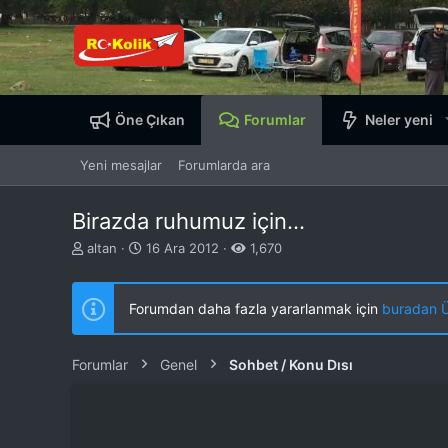
Öne Çıkan
Forumlar
Neler yeni
Yeni mesajlar
Forumlarda ara
Birazda ruhumuz için...
K
B
altan
16 Ara 2012
1,670
o
a
n
ş
b
l
Forumdan daha fazla yararlanmak için
buradan ÜY
u
a
y
n
u
g
Forumlar
Genel
Sohbet / Konu Dısı
b
ı
a
ç
ş
t
l
a
a
r