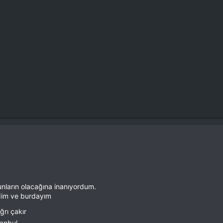
.
unların olacağına inanıyordum.
dim ve burdayım
ğrı çakır
tanbul