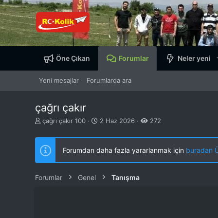
Öne Çıkan
Forumlar
Neler yeni
Yeni mesajlar
Forumlarda ara
çağrı çakır
K
B
çağrı çakır 100
2 Haz 2026
272
o
a
n
ş
b
l
Forumdan daha fazla yararlanmak için
buradan ÜY
u
a
y
n
u
g
Forumlar
Genel
Tanışma
b
ı
a
ç
ş
t
l
a
a
r