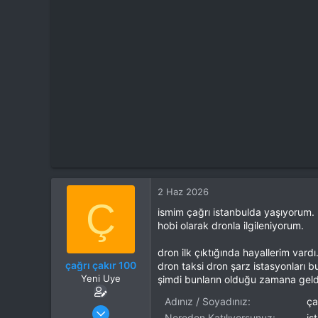
t
i
a
h
n
i
2 Haz 2026
Ç
ismim çağrı istanbulda yaşıyorum.
hobi olarak dronla ilgileniyorum.
dron ilk çıktığında hayallerim vardı
çağrı çakır 100
dron taksi dron şarz istasyonları b
Yeni Uye
şimdi bunların olduğu zamana gel
Adınız / Soyadınız
ça
Katılım
2 Haz 2026
Nereden Katılıyorsunuz
is