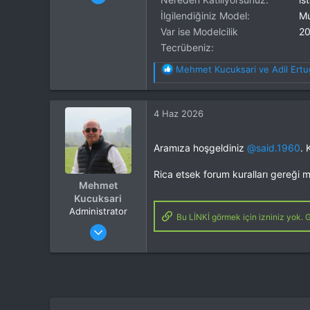
Mesajlar
2
İlgilendiğiniz Model
Mu
Tepkime puanı
3
Var ise Modelcilik
20
Yaş
66
Tecrübeniz
Konum
istanbul
İlgi Alanı
Multikopter
T
Mehmet Kucuksari
ve
Adil Ertu
e
p
k
4 Haz 2026
i
l
e
Aramıza hoşgeldiniz
@said.1960
. 
r
:
Rica etsek forum kuralları gereği m
Mehmet
Kucuksari
Administrator
Bu LİNKİ görmek için izniniz yok. G
Katılım
4 Eki 2012
Mesajlar
37,342
Tepkime puanı
44,114
Yaş
53
Konum
Kocaeli
İlgi Alanı
Heli