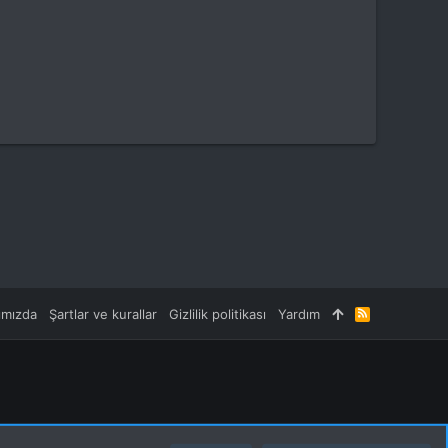
ımızda
Şartlar ve kurallar
Gizlilik politikası
Yardım
R
S
S