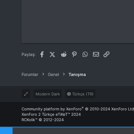
Facebook
X (Twitter)
Reddit
Pinterest
WhatsApp
E-posta
Link
Paylaş:
Forumlar
Genel
Tanışma
Modern Dark
Türkçe (TR)
®
Community platform by XenForo
© 2010-2024 XenForo Ltd
XenForo 2 Türkçe eTiKeT™ 2024
RCKolik™ © 2012-2024