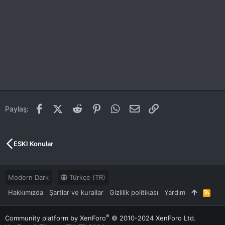
Facebook
X (Twitter)
Reddit
Pinterest
WhatsApp
E-posta
Link
Paylaş:
ESKI Konular
Modern Dark
Türkçe (TR)
Hakkımızda
Şartlar ve kurallar
Gizlilik politikası
Yardım
R
S
S
®
Community platform by XenForo
© 2010-2024 XenForo Ltd.