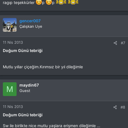
ragıp teşekkürler
p
p
gencer007
Çalışkan Uye
11 Nis 2013
#7
Doğum Günü tebriği
Mutlu yıllar çiçeğim.Kırımsız bir yıl dileğimle
maydin67
M
Guest
11 Nis 2013
#8
Doğum Günü tebriği
Sw ile birlikte nice mutlu yaşlara erişmen dileğimle ...