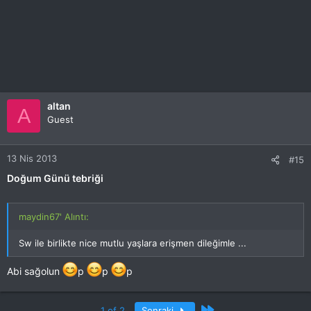
altan
A
Guest
13 Nis 2013
#15
Doğum Günü tebriği
maydin67' Alıntı:
Sw ile birlikte nice mutlu yaşlara erişmen dileğimle ...
Abi sağolun
p
p
p
Son
1 of 2
Sonraki