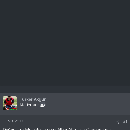
Türker Akgün
Moderator
11 Nis 2013
#1
Değerli modelci arkadaşımız Altan Abi'nin doğum gününü