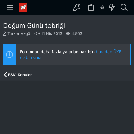
Doğum Günü tebriği
K
B
Türker Akgün
11 Nis 2013
4,903
o
a
n
ş
b
l
Forumdan daha fazla yararlanmak için
buradan ÜYE
u
a
olabilirsiniz
y
n
u
g
b
ı
ESKI Konular
a
ç
ş
t
l
a
a
r
t
i
a
h
n
i