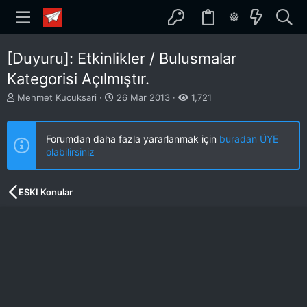
[Duyuru]: Etkinlikler / Bulusmalar
Kategorisi Açılmıştır.
K
B
Mehmet Kucuksari
26 Mar 2013
1,721
o
a
n
ş
b
l
Forumdan daha fazla yararlanmak için
buradan ÜYE
u
a
olabilirsiniz
y
n
u
g
b
ı
ESKI Konular
a
ç
ş
t
l
a
a
r
t
i
a
h
n
i