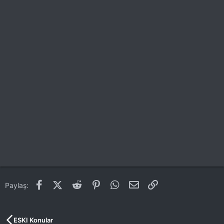
Facebook
X (Twitter)
Reddit
Pinterest
WhatsApp
E-posta
Link
Paylaş:
ESKI Konular