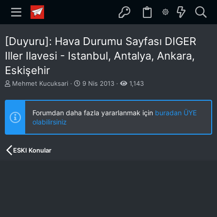
[Duyuru]: Hava Durumu Sayfası DIGER
Iller Ilavesi - Istanbul, Antalya, Ankara,
Eskişehir
K
B
Mehmet Kucuksari
9 Nis 2013
1,143
o
a
n
ş
b
l
Forumdan daha fazla yararlanmak için
buradan ÜYE
u
a
olabilirsiniz
y
n
u
g
b
ı
ESKI Konular
a
ç
ş
t
l
a
a
r
t
i
a
h
n
i