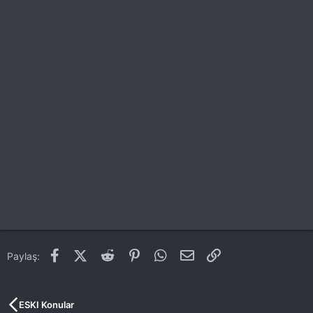
Facebook
X (Twitter)
Reddit
Pinterest
WhatsApp
E-posta
Link
Paylaş:
ESKI Konular