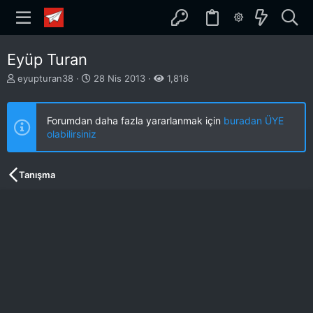
Eyüp Turan
K
B
eyupturan38
28 Nis 2013
1,816
o
a
n
ş
b
l
Forumdan daha fazla yararlanmak için
buradan ÜYE
u
a
olabilirsiniz
y
n
u
g
b
ı
Tanışma
a
ç
ş
t
l
a
a
r
t
i
a
h
n
i