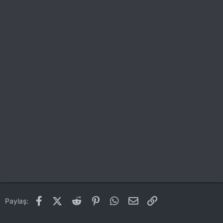
Facebook
X (Twitter)
Reddit
Pinterest
WhatsApp
E-posta
Link
Paylaş: