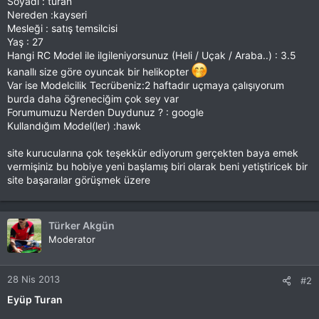
Soyadı : turan
Nereden :kayseri
Mesleği : satış temsilcisi
Yaş : 27
Hangi RC Model ile ilgileniyorsunuz (Heli / Uçak / Araba..) : 3.5
kanallı size göre oyuncak bir helikopter
Var ise Modelcilik Tecrübeniz:2 haftadır uçmaya çalışıyorum
burda daha öğreneciğim çok sey var
Forumumuzu Nerden Duydunuz ? : google
Kullandığım Model(ler) :hawk
site kurucularına çok teşekkür ediyorum gerçekten baya emek
vermişiniz bu hobiye yeni başlamış biri olarak beni yetiştiricek bir
site başaraılar görüşmek üzere
Türker Akgün
Moderator
28 Nis 2013
#2
Eyüp Turan