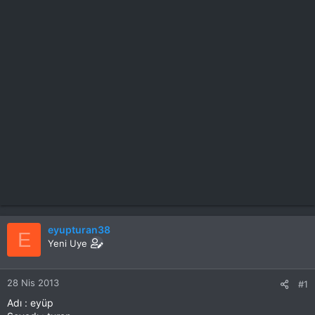
eyupturan38
E
Yeni Uye
28 Nis 2013
#1
Adı : eyüp