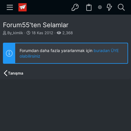
Forum55'ten Selamlar
K
B
By_kimlik
18 Kas 2012
2,368
o
a
n
ş
b
l
Forumdan daha fazla yararlanmak için
buradan ÜYE
u
a
olabilirsiniz
y
n
u
g
b
ı
Tanışma
a
ç
ş
t
l
a
a
r
t
i
a
h
n
i