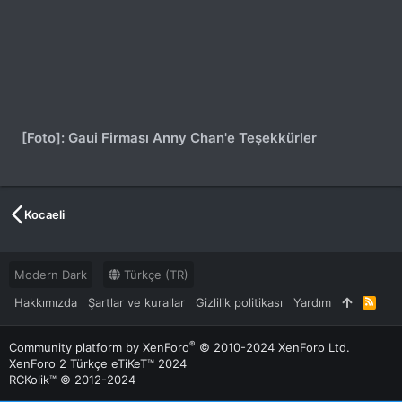
[Foto]: Gaui Firması Anny Chan'e Teşekkürler
Kocaeli
Modern Dark
Türkçe (TR)
Hakkımızda
Şartlar ve kurallar
Gizlilik politikası
Yardım
R
S
S
®
Community platform by XenForo
© 2010-2024 XenForo Ltd.
XenForo 2 Türkçe eTiKeT™ 2024
RCKolik™ © 2012-2024