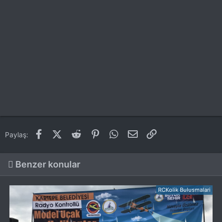
Facebook
X (Twitter)
Reddit
Pinterest
WhatsApp
E-posta
Link
Paylaş:
Benzer konular
RCKolik Bulusmalari