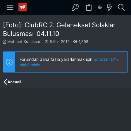
[Foto]: ClubRC 2. Geleneksel Solaklar
Bulusması-04.11.10
K
B
Mehmet Kucuksari
5 Kas 2012
1,598
o
a
n
ş
b
l
Forumdan daha fazla yararlanmak için
buradan ÜYE
u
a
olabilirsiniz
y
n
u
g
b
ı
Kocaeli
a
ç
ş
t
l
a
a
r
t
i
a
h
n
i