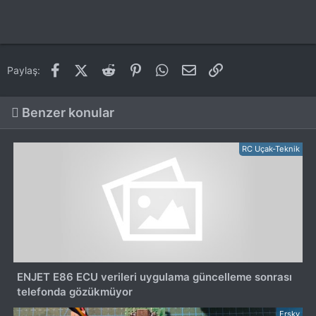
Facebook
X (Twitter)
Reddit
Pinterest
WhatsApp
E-posta
Link
Paylaş:
Benzer konular
RC Uçak-Teknik
ENJET E86 ECU verileri uygulama güncelleme sonrası
telefonda gözükmüyor
Frsky