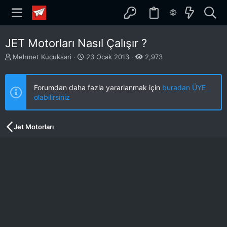
JET Motorları Nasıl Çalışır ?
K
B
Mehmet Kucuksari
23 Ocak 2013
2,973
o
a
n
ş
b
l
Forumdan daha fazla yararlanmak için
buradan ÜYE
u
a
olabilirsiniz
y
n
u
g
b
ı
Jet Motorları
a
ç
ş
t
l
a
a
r
t
i
a
h
n
i