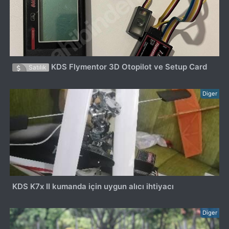
KDS Flymentor 3D Otopilot ve Setup Card
Satılık
Diger
KDS K7x II kumanda için uygun alıcı ihtiyacı
Diger