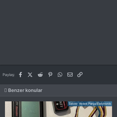
Facebook
X (Twitter)
Reddit
Pinterest
WhatsApp
E-posta
Link
Paylaş:
Benzer konular
Satılık- Yedek Parça/Elektronik