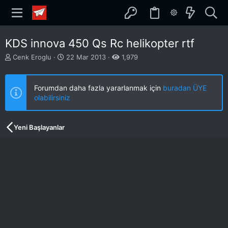
KDS innova 450 Qs Rc helikopter rtf
K
B
Cenk Eroglu
22 Mar 2013
1,979
o
a
n
ş
b
l
Forumdan daha fazla yararlanmak için
buradan ÜYE
u
a
olabilirsiniz
y
n
u
g
b
ı
Yeni Başlayanlar
a
ç
ş
t
l
a
a
r
t
i
a
h
n
i