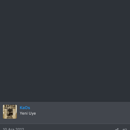
KaOs
Yeni Uye
10 Ara 2012