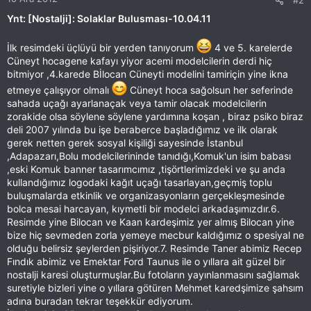
#2
Ynt: [Nostalji]: Solaklar Bulusması-10.04.11
İlk resimdeki üçlüyü bir yerden tanıyorum
4 ve 5. karelerde
Cüneyt hocagene kafayı yiyor acemi modelcilerin derdi hiç
bitmiyor ,4.karede Bİlocan Cüneyti modelini tamiriçin yine ikna
etmeye çalışıyor olmalı
Cüneyt hoca sağolsun her seferinde
sahada uçağı ayarlanaçak veya tamir olacak modelcilerin
zorakide olsa söylene söylene yardımına koşan , biraz psiko biraz
deli 2007 yılında bu işe beraberce başladığımız ve ilk olarak
gerek netten gerek sosyal kişiliği sayesinde İstanbul
,Adapazarı,Bolu modelcilerininde tanıdığı,Komuk'un isim babası
,eski Komuk banner tasarımcımız ,tişörtlerimizdeki ve şu anda
kullandığımız logodaki kağıt uçağı tasarlayan,geçmiş toplu
buluşmalarda etkinlik ve organizasyonların gerçekleşmesinde
bolca mesai harcayan, kıymetli bir modelci arkadaşımızdır.6.
Resimde yine Bilocan ve Kaan kardeşimiz yer almış Bilocan yine
bize hiç sevmeden zorla yemeye mecbur kaldığımız o spesiyal ne
olduğu belirsiz şeylerden pişiriyor.7. Resimde Taner abimiz Recep
Fındık abimiz ve Emektar Ford Taunus ile o yıllara ait güzel bir
nostalji karesi oluşturmuşlar.Bu fotoların yayınlanmasını sağlamak
suretiyle bizleri yine o yıllara götüren Mehmet karedşimize şahsım
adına buradan tekrar teşekkür ediyorum.