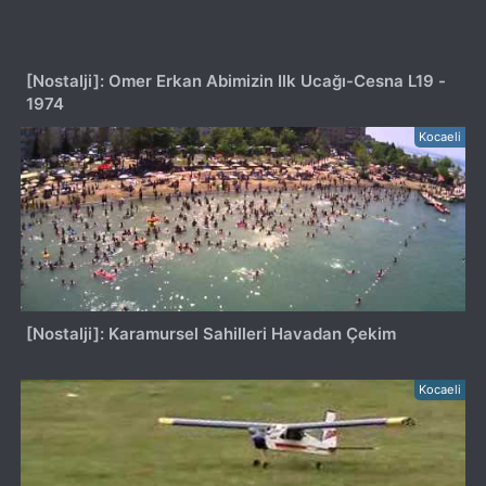
[Nostalji]: Omer Erkan Abimizin Ilk Ucağı-Cesna L19 -
1974
Kocaeli
[Nostalji]: Karamursel Sahilleri Havadan Çekim
Kocaeli