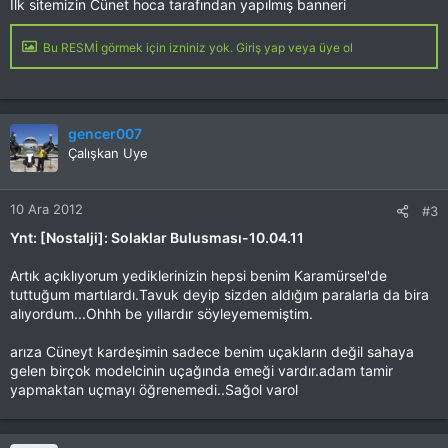
İlk sitemizin Cünet hoca tarafından yapılmış banneri
Bu RESMİ görmek için izniniz yok. Giriş yap veya üye ol
gencer007
Çalışkan Uye
10 Ara 2012
#3
Ynt: [Nostalji]: Solaklar Bulusması-10.04.11
Artık açıklıyorum yediklerinizin hepsi benim Karamürsel'de
tuttuğum martılardı.Tavuk deyip sizden aldığım paralarla da bira
alıyordum...Ohhh be yıllardır söyleyememiştim.
arıza Cüneyt kardeşimin sadece benim uçakların değil sahaya
gelen birçok modelcinin uçağında emeği vardır.adam tamir
yapmaktan uçmayı öğrenemedi..Sağol varol