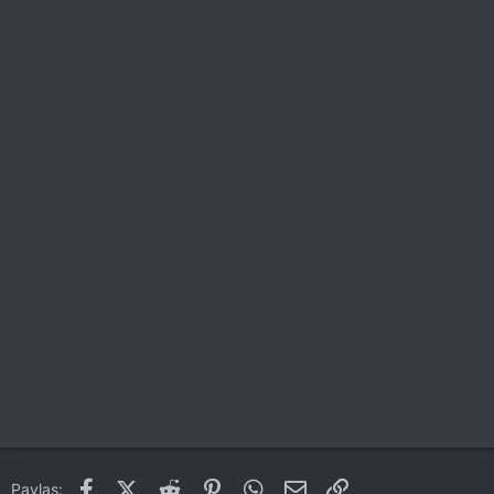
Facebook
X (Twitter)
Reddit
Pinterest
WhatsApp
E-posta
Link
Paylaş: