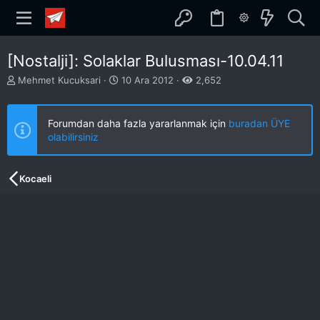
[Nostalji]: Solaklar Bulusması-10.04.11
K
B
Mehmet Kucuksari
10 Ara 2012
2,652
o
a
n
ş
b
l
Forumdan daha fazla yararlanmak için
buradan ÜYE
u
a
olabilirsiniz
y
n
u
g
b
ı
Kocaeli
a
ç
ş
t
l
a
a
r
t
i
a
h
n
i