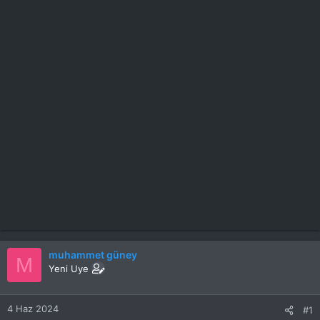
muhammet güney
M
Yeni Uye
4 Haz 2024
#1