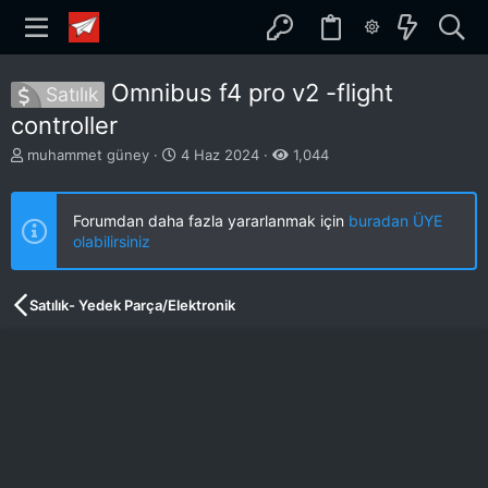
Omnibus f4 pro v2 -flight
Satılık
controller
K
B
muhammet güney
4 Haz 2024
1,044
o
a
n
ş
b
l
Forumdan daha fazla yararlanmak için
buradan ÜYE
u
a
olabilirsiniz
y
n
u
g
b
ı
Satılık- Yedek Parça/Elektronik
a
ç
ş
t
l
a
a
r
t
i
a
h
n
i