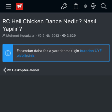
RC Heli Chicken Dance Nedir ? Nasıl
Yapılır ?
K
B
Mehmet Kucuksari
2 Nis 2013
3,629
o
a
n
ş
b
l
Forumdan daha fazla yararlanmak için
buradan ÜYE
u
a
olabilirsiniz
y
n
u
g
b
ı
RC Helikopter-Genel
a
ç
ş
t
l
a
a
r
t
i
a
h
n
i