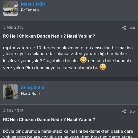
Mesut AKIN
RcFanatik
3 Nis 2013
#4
RC Heli Chicken Dance Nedir ? Nasıl Yapılır ?
raptor zaten + - 10 derece maksimum pitch açısı alan bir makina
, birde cyclic açılarıda dar olunca zaten yapabildiği hareketler
kısıtlı ve yumuşak 3D uçabilen bir alet
eee sen bide bununla
yere yakın Piro denemeye kalkarsan olacağı bu
SharpSolid
Hard Rc :)
4 Nis 2013
#5
RC Heli Chicken Dance Nedir ? Nasıl Yapılır ?
böyle bir durumda hareketsız kalmasını beklemekten baska care
yok sanırım bır ara cocuk ustune kostu ben korktum parcalatcak