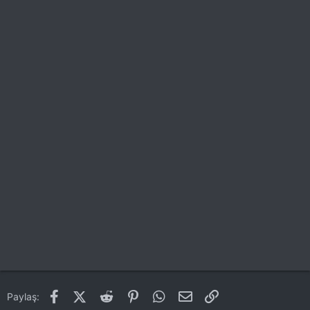
Facebook
X (Twitter)
Reddit
Pinterest
WhatsApp
E-posta
Link
Paylaş: