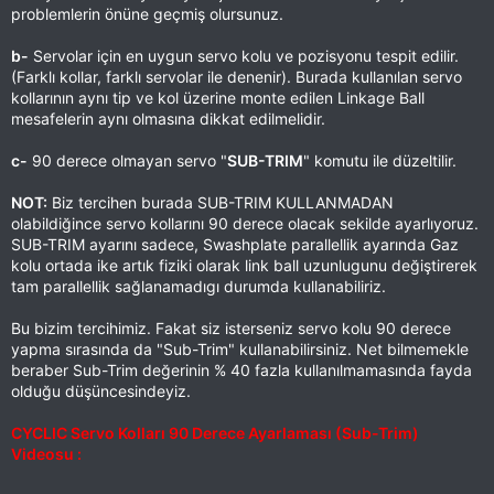
problemlerin önüne geçmiş olursunuz.
b-
Servolar için en uygun servo kolu ve pozisyonu tespit edilir.
(Farklı kollar, farklı servolar ile denenir). Burada kullanılan servo
kollarının aynı tip ve kol üzerine monte edilen Linkage Ball
mesafelerin aynı olmasına dikkat edilmelidir.
c-
90 derece olmayan servo "
SUB-TRIM
" komutu ile düzeltilir.
NOT:
Biz tercihen burada SUB-TRIM KULLANMADAN
olabildiğince servo kollarını 90 derece olacak sekilde ayarlıyoruz.
SUB-TRIM ayarını sadece, Swashplate parallellik ayarında Gaz
kolu ortada ike artık fiziki olarak link ball uzunlugunu değiştirerek
tam parallellik sağlanamadıgı durumda kullanabiliriz.
Bu bizim tercihimiz. Fakat siz isterseniz servo kolu 90 derece
yapma sırasında da "Sub-Trim" kullanabilirsiniz. Net bilmemekle
beraber Sub-Trim değerinin % 40 fazla kullanılmamasında fayda
olduğu düşüncesindeyiz.
CYCLIC Servo Kolları 90 Derece Ayarlaması (Sub-Trim)
Videosu :