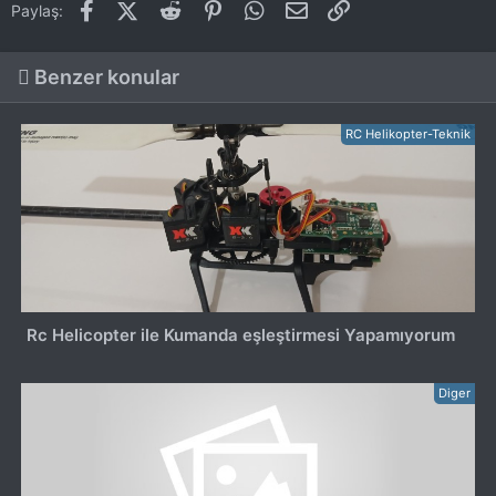
Facebook
X (Twitter)
Reddit
Pinterest
WhatsApp
E-posta
Link
Paylaş:
Benzer konular
RC Helikopter-Teknik
Rc Helicopter ile Kumanda eşleştirmesi Yapamıyorum
Diger