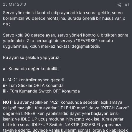
25 Mar 2013
#1
Servo yönlerimizi kontrol edip ayarladıktan sonra geldik, servo
kollarımızın 90 derece montajına. Burada önemli bir husus var, o
da ;
Servo kolu 90 derece ayarı, servo yönleri kontrollü bittikten sonra
yapılmalıdır. Zira herhangi bir servoya "REVERSE" komutu
uygulanır ise, kolun merkez noktası değişmektedir.
Bu ayarı şu şekilde yapıyoruz ;
a-
Kumanda değer kontrollü ;
i-
"4-2" kontroller aynen geçerli
ii-
Tüm Stickler ORTA konumda
iii-
Tüm Kumanda Switch OFF Konumda
NOT:
Bu ayar yapılırken "
4.2
" konusunda sebebini açıklamaya
çalıştığımız gibi, tüm ayarlar "IDLE-UP mod" da ve "PITCH Curve"
değerleri LINEER iken yapılmalıdır. Şayet yeni başlayan birisi
iseniz ve IDLE-UP uçuş moduna ihityacınız yok ise, tüm ayarlar
bittikten sonra IDLE-UP Switch INAKTIF (DISABLE) yapmanızı
tavsiye ederiz. Böylece yanlış kullanım sonrası ortaya çıkabilecek