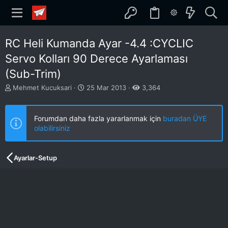
RC Heli Kumanda Ayar -4.4 :CYCLIC
Servo Kolları 90 Derece Ayarlaması
(Sub-Trim)
K
B
Mehmet Kucuksari
25 Mar 2013
3,364
o
a
n
ş
b
l
Forumdan daha fazla yararlanmak için
buradan ÜYE
u
a
olabilirsiniz
y
n
u
g
b
ı
Ayarlar-Setup
a
ç
ş
t
l
a
a
r
t
i
a
h
n
i