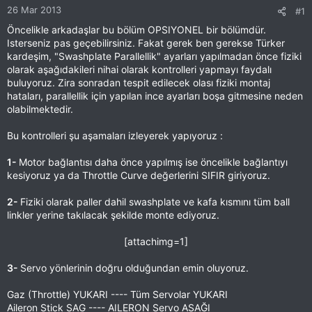
26 Mar 2013
#1
Öncelikle arkadaşlar bu bölüm OPSIYONEL bir bölümdür.
Isterseniz pas geçebilirsiniz. Fakat gerek ben gerekse Türker
kardeşim, "Swashplate Parallellik" ayarları yapılmadan önce fiziki
olarak aşağıdakileri nihai olarak kontrolleri yapmayı faydalı
buluyoruz. Zira sonradan tespit edilecek olası fiziki montaj
hataları, parallellik için yapılan ince ayarları boşa gitmesine neden
olabilmektedir.
Bu kontrolleri şu aşamaları izleyerek yapıyoruz :
1-
Motor bağlantısı daha önce yapılmış ise öncelikle bağlantıyı
kesiyoruz ya da Throttle Curve değerlerini SIFIR giriyoruz.
2-
Fiziki olarak paller dahil swashplate ve kafa kısmını tüm ball
linkler yerine takılacak şekilde monte ediyoruz.
[attachimg=1]​
3-
Servo yönlerinin doğru olduğundan emin oluyoruz.
Gaz (Throttle) YUKARI ---- Tüm Servolar YUKARI
Aileron Stick SAG ---- AILERON Servo ASAĞI