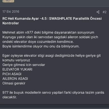
17 Eki 2016
#2
RC Heli Kumanda Ayar -4.5 : SWASHPLATE Parallellik Öncesi
Kontroller
Mehmet abim v977 deki bilgime dayanaraktan soruyorum
Kuyruga yakin olan iki servodan sagdaki aileron soldaki pich
ondeki elevator doye cozumledim kendimce.
Boyle isimlendirme oluyor mu onu da bilmiyorum.
Eger oyleyse elevator stigi asagi dedigimizde heliye geriye git
komutu veriyoruz
Geriye gitmesi icin servolar
ELEVATOR YUKARI
PICH ASAGI
AILERON ASAGI
Olmasi gerekir
977 ile buyuk modellerin servo yapilari farki oliyorsa tezim yanlis
olacaktir.