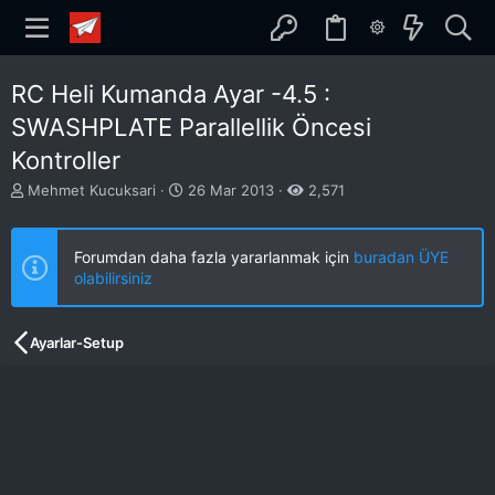
RC Heli Kumanda Ayar -4.5 :
SWASHPLATE Parallellik Öncesi
Kontroller
K
B
Mehmet Kucuksari
26 Mar 2013
2,571
o
a
n
ş
b
l
Forumdan daha fazla yararlanmak için
buradan ÜYE
u
a
olabilirsiniz
y
n
u
g
b
ı
Ayarlar-Setup
a
ç
ş
t
l
a
a
r
t
i
a
h
n
i