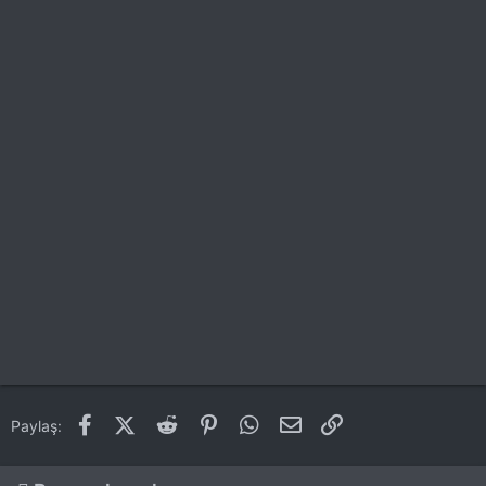
Facebook
X (Twitter)
Reddit
Pinterest
WhatsApp
E-posta
Link
Paylaş: