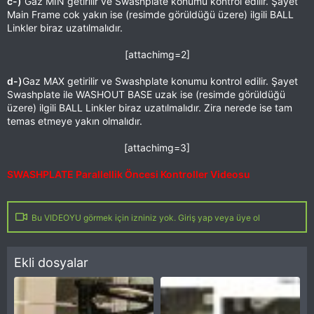
c-)
Gaz MIN getirilir ve Swashplate konumu kontrol edilir. Şayet
Main Frame cok yakın ise (resimde görüldüğü üzere) ilgili BALL
Linkler biraz uzatılmalıdır.
[attachimg=2]​
d-)
Gaz MAX getirilir ve Swashplate konumu kontrol edilir. Şayet
Swashplate ile WASHOUT BASE uzak ise (resimde görüldüğü
üzere) ilgili BALL Linkler biraz uzatılmalıdır. Zira nerede ise tam
temas etmeye yakın olmalıdır.
[attachimg=3]​
SWASHPLATE Parallellik Öncesi Kontroller Videosu
Bu VIDEOYU görmek için izniniz yok. Giriş yap veya üye ol
Ekli dosyalar