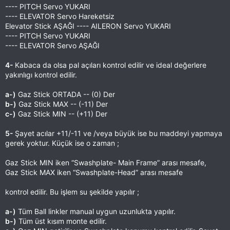
---- PITCH Servo YUKARI
---- ELEVATOR Servo Hareketsiz
Elevator Stick AŞAĞI ---- AILERON Servo YUKARI
---- PITCH Servo YUKARI
---- ELEVATOR Servo AŞAĞI
4-
Kabaca da olsa pal açıları kontrol edilir ve ideal değerlere
yakınlıgı kontrol edilir.
a-)
Gaz Stick ORTADA -- (0) Der
b-)
Gaz Stick MAX -- (-11) Der
c-)
Gaz Stick MIN -- (+11) Der
5-
Şayet acılar +11/-11 ve /veya büyük ise bu maddeyi yapmaya
gerek yoktur. Küçük ise o zaman ;
Gaz Stick MIN iken “Swashplate- Main Frame” arası mesafe,
Gaz Stick MAX iken “Swashplate-Head” arası mesafe
kontrol edilir. Bu işlem su şekilde yapılır ;
a-)
Tüm Ball linkler manual uygun uzunlukta yapılır.
b-)
Tüm üst kısım monte edilir.