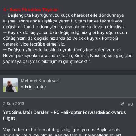
4 - Basic Pirouttes Tüyolar:
-- Başlangıçta kuyruğumuzu küçük hareketlerle döndürmeye
alışmalı sonrasında alıştıkça yarım tur, tam tur ve tekrarlı yön
değiştiren tam tur dönüşlerle çalışmalarımıza devam etmeliyiz.
-- Kuyruk dönüş yönümüzü değiştirdiğimiz gibi kuyruğumuzun
dönüş hızını da değişik hızlarda az ve çok kuyruk kontrolü
vererek iyice tecrübe etmeliyiz.
-- Değişen yönlerde keskin kuyruk dönüş kontrolleri vererek
Hover pozisyonları arasında (Tail in, Side in, Nose in) seri geçişleri
yapmaya çalışmak pilotajımızı geliştirecektir.
Mehmet Kucuksari
Administrator
2 Şub 2013
#6
Ynt: Simulatör Dersleri - RC Helikopter Forward&Backwards
Flight
Vay Turker'im bir format degisikligi görüyorum. Böylesi daha
açıklayıcı ve güzel olmus. Ben de tam bu hareketlerin Invert