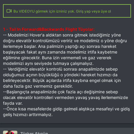
Bu VIDEOYU görmek için izniniz yok. Giriş yap veya üye ol
1 - Tail In Forward&Backwards Flight Tüyolar:
-- Modelimizi Hover'a aldıktan sonra gitmek istediğimiz yöne
doğru elevatör kontrolümüzü veririz ve modelimiz o yöne doğru
ilerlemeye başlar. Ana palimizin yaptığı açı sonrası hareket
başlayacak fakat aynı zamanda modelimiz irtifa kaybetme
eğilimine girecektir. Buna izin vermemeli ve gaz vererek
modelimizi aynı seviyede tutmaya çalışmalıyız.
-- Verdiğimiz elevatör kontrolü sonrası anapalimizde sebep
olduğumuz açının büyüklüğü o yöndeki hareket hızımızı da
belirleyecektir. Büyük açılarda irtifa kaybına engel olmak için
daha fazla gaz vermemiz gereklidir.
--Başlangıçta anapalimizde çok fazla açı değişimine sebep
olacak elevatör kontrolleri vermeden yavaş yavaş ilerlememizde
fayda var.
--Önce kısa mesafelerde gidip gelmeli alıştıkça mesafeyi ve gidiş
geliş hızımızı arttırmalıyız.
Türker Akgün