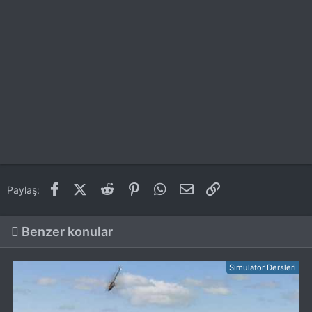
Facebook
X (Twitter)
Reddit
Pinterest
WhatsApp
E-posta
Link
Paylaş:
Benzer konular
Simulator Dersleri