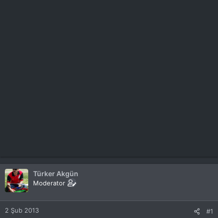
Türker Akgün
Moderator
2 Şub 2013
#1