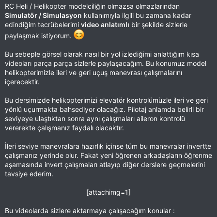
RC Heli / Helikopter modelciliğin olmazsa olmazlarından
Simulatör / Simulasyon
kullanımıyla ilgili bu zamana kadar
edindiğim tecrübelerimi
video anlatımlı
bir şekilde sizlerle
paylaşmak istiyorum.
Bu sebeple görsel olarak nasıl bir yol izlediğimi anlattığım kısa
videoları parça parça sizlerle paylaşacağım. Bu konumuz model
helikopterimizle ileri ve geri uçuş manevrası çalışmalarını
içerecektir.
Bu dersimizde helikopterimizi elevatör kontrolümüzle ileri ve geri
yönlü uçurmakta bahsediyor olacağız. Pilotaj anlamda belirli bir
seviyeye ulaştıktan sonra aynı çalışmaları aileron kontrolü
vererekte çalışmanız faydalı olacaktır.
İleri seviye manevralara hazırlık içinse tüm bu manevralar invertte
çalışmanız yerinde olur. Fakat yeni öğrenen arkadaşların öğrenme
aşamasında invert çalışmaları atlayıp diğer derslere geçmelerini
tavsiye ederim.
[attachimg=1]​
Bu videolarda sizlere aktarmaya çalışacağım konular :