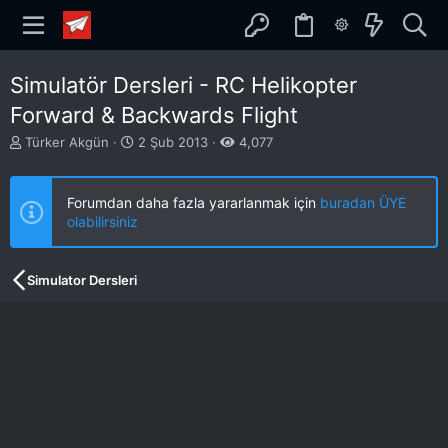
Simulatör Dersleri - RC Helikopter
Forward & Backwards Flight
K
B
Türker Akgün
2 Şub 2013
4,077
o
a
n
ş
b
l
Forumdan daha fazla yararlanmak için
buradan ÜYE
u
a
olabilirsiniz
y
n
u
g
b
ı
Simulator Dersleri
a
ç
ş
t
l
a
a
r
t
i
a
h
n
i