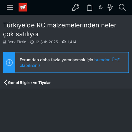
Türkiye'de RC malzemelerinden neler
çok satılıyor
K
B
Berk Eksin
12 Şub 2025
1,414
o
a
n
ş
b
l
Forumdan daha fazla yararlanmak için
buradan ÜYE
u
a
olabilirsiniz
y
n
u
g
b
ı
Genel Bilgiler ve Tiyolar
a
ç
ş
t
l
a
a
r
t
i
a
h
n
i