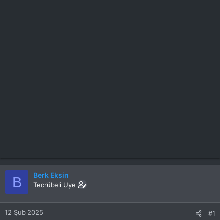
Berk Eksin
B
Tecrübeli Uye
12 Şub 2025
#1