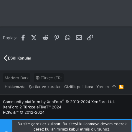
Facebook
X (Twitter)
Reddit
Pinterest
WhatsApp
E-posta
Link
Paylaş:
ESKI Konular
Modern Dark
Türkçe (TR)
Hakkımızda
Şartlar ve kurallar
Gizlilik politikası
Yardım
R
S
S
®
Community platform by XenForo
© 2010-2024 XenForo Ltd.
XenForo 2 Türkçe eTiKeT™ 2024
RCKolik™ © 2012-2024
Bu site çerezler kullanır. Bu siteyi kullanmaya devam ederek
çerez kullanımımızı kabul etmiş olursunuz.