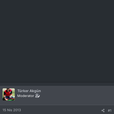
Türker Akgün
Moderator
15 Nis 2013
#1