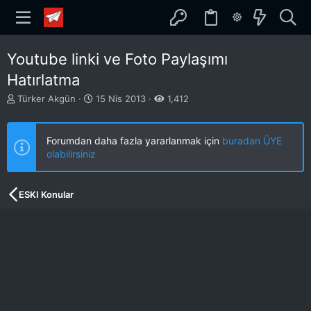
Youtube linki ve Foto Paylaşımı
Hatırlatma
K
B
Türker Akgün
15 Nis 2013
1,412
o
a
n
ş
b
l
Forumdan daha fazla yararlanmak için
buradan ÜYE
u
a
olabilirsiniz
y
n
u
g
b
ı
ESKI Konular
a
ç
ş
t
l
a
a
r
t
i
a
h
n
i