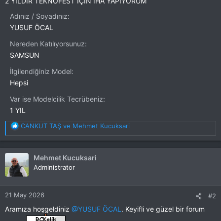
2 YILDIR TEKNOFEST İÇİN İHA YAPIYORUM
Adınız / Soyadınız
YUSUF ÖCAL
Nereden Katılıyorsunuz
SAMSUN
İlgilendiğiniz Model
Hepsi
Var ise Modelcilik Tecrübeniz
1 YIL
T
CANKUT TAŞ
ve
Mehmet Kucuksari
e
p
k
Mehmet Kucuksari
i
Administrator
l
e
r
21 May 2026
#2
:
Aramıza hoşgeldiniz
@YUSUF ÖCAL
. Keyifli ve güzel bir forum