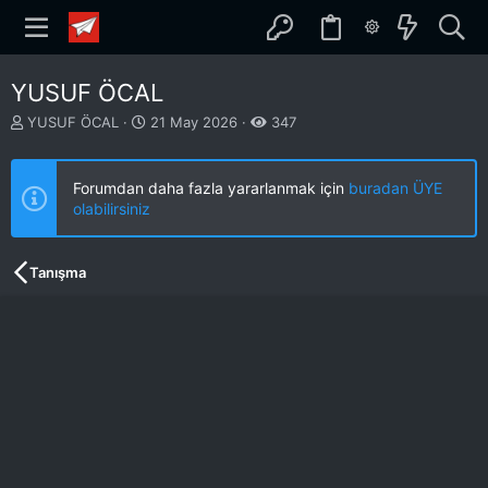
YUSUF ÖCAL
K
B
YUSUF ÖCAL
21 May 2026
347
o
a
n
ş
b
l
Forumdan daha fazla yararlanmak için
buradan ÜYE
u
a
olabilirsiniz
y
n
u
g
b
ı
Tanışma
a
ç
ş
t
l
a
a
r
t
i
a
h
n
i