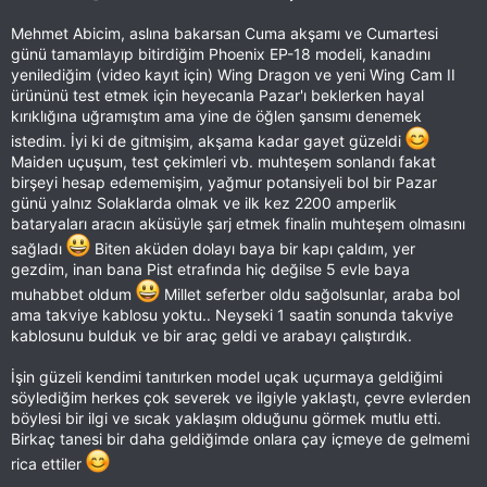
Mehmet Abicim, aslına bakarsan Cuma akşamı ve Cumartesi
günü tamamlayıp bitirdiğim Phoenix EP-18 modeli, kanadını
yenilediğim (video kayıt için) Wing Dragon ve yeni Wing Cam II
ürününü test etmek için heyecanla Pazar'ı beklerken hayal
kırıklığına uğramıştım ama yine de öğlen şansımı denemek
istedim. İyi ki de gitmişim, akşama kadar gayet güzeldi
Maiden uçuşum, test çekimleri vb. muhteşem sonlandı fakat
birşeyi hesap edememişim, yağmur potansiyeli bol bir Pazar
günü yalnız Solaklarda olmak ve ilk kez 2200 amperlik
bataryaları aracın aküsüyle şarj etmek finalin muhteşem olmasını
sağladı
Biten aküden dolayı baya bir kapı çaldım, yer
gezdim, inan bana Pist etrafında hiç değilse 5 evle baya
muhabbet oldum
Millet seferber oldu sağolsunlar, araba bol
ama takviye kablosu yoktu.. Neyseki 1 saatin sonunda takviye
kablosunu bulduk ve bir araç geldi ve arabayı çalıştırdık.
İşin güzeli kendimi tanıtırken model uçak uçurmaya geldiğimi
söylediğim herkes çok severek ve ilgiyle yaklaştı, çevre evlerden
böylesi bir ilgi ve sıcak yaklaşım olduğunu görmek mutlu etti.
Birkaç tanesi bir daha geldiğimde onlara çay içmeye de gelmemi
rica ettiler