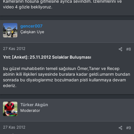
Kameranın hosuna gitmesine ayrıca sevindim. İzlenimlerini ve
video 4 gözle bekliyoruz.
gencer007
Çalışkan Uye
27 Kas 2012
#8
Ynt: [Anket]: 25.11.2012 Solaklar Buluşması
bu güzel muhabbetin temeli sağolsun Ömer,Taner ve Recep
abinin ikili ilişkileri sayesinde buralara kadar geldi.umarım bundan
sonrada bu diyaloglarımız bozulmadan pisti kullanmaya devam
ederiz.
Türker Akgün
Moderator
27 Kas 2012
#9