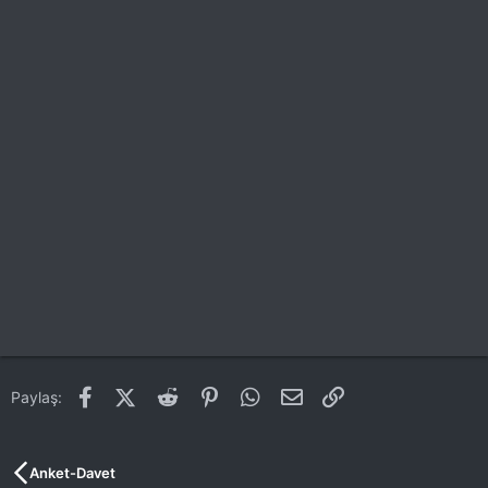
Facebook
X (Twitter)
Reddit
Pinterest
WhatsApp
E-posta
Link
Paylaş:
Anket-Davet