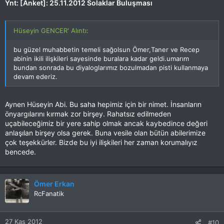
Ynt: [Anket]: 25.11.2012 Solaklar Buluşması
Hüseyin GENCER' Alıntı:
bu güzel muhabbetin temeli sağolsun Ömer,Taner ve Recep
abinin ikili ilişkileri sayesinde buralara kadar geldi.umarım
bundan sonrada bu diyaloglarımız bozulmadan pisti kullanmaya
devam ederiz.
Aynen Hüseyin Abi. Bu saha hepimiz için bir nimet. İnsanların
önyargılarını kırmak zor birşey. Rahatsız edilmeden
uçabileceğimiz bir yere sahip olmak ancak kaybedince değeri
anlaşılan birşey olsa gerek. Buna vesile olan bütün abilerimize
çok teşekkürler. Bizde bu iyi ilişkileri her zaman korumalıyız
bencede.
Ömer Erkan
RcFanatik
27 Kas 2012
#10