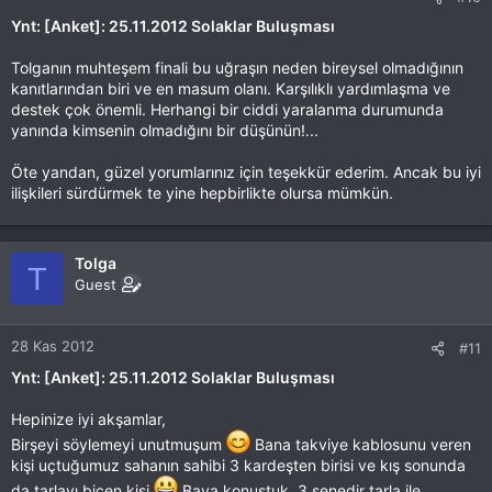
Ynt: [Anket]: 25.11.2012 Solaklar Buluşması
Tolganın muhteşem finali bu uğraşın neden bireysel olmadığının
kanıtlarından biri ve en masum olanı. Karşılıklı yardımlaşma ve
destek çok önemli. Herhangi bir ciddi yaralanma durumunda
yanında kimsenin olmadığını bir düşünün!...
Öte yandan, güzel yorumlarınız için teşekkür ederim. Ancak bu iyi
ilişkileri sürdürmek te yine hepbirlikte olursa mümkün.
Tolga
T
Guest
28 Kas 2012
#11
Ynt: [Anket]: 25.11.2012 Solaklar Buluşması
Hepinize iyi akşamlar,
Birşeyi söylemeyi unutmuşum
Bana takviye kablosunu veren
kişi uçtuğumuz sahanın sahibi 3 kardeşten birisi ve kış sonunda
da tarlayı biçen kişi
Baya konuştuk, 3 senedir tarla ile