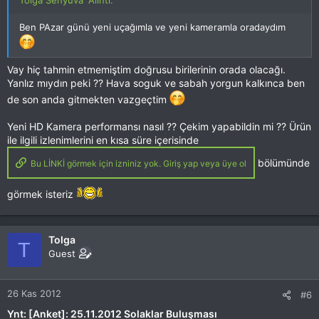
Tolga Senyuva' Alıntı:
Ben PAzar günü yeni uçağımla ve yeni kameramla oradaydım
Vay hiç tahmin etmemiştim doğrusu birilerinin orada olacağı.
Yanlız mıydın peki ?? Hava soguk ve sabah yorgun kalkınca ben
de son anda gitmekten vazgeçtim
Yeni HD Kamera performansı nasıl ?? Çekim yapabildin mi ?? Ürün
ile ilgili izlenimlerini en kısa süre içerisinde
bölümünde
Bu LİNKİ görmek için izniniz yok. Giriş yap veya üye ol
görmek isteriz
Tolga
T
Guest
26 Kas 2012
#6
Ynt: [Anket]: 25.11.2012 Solaklar Buluşması