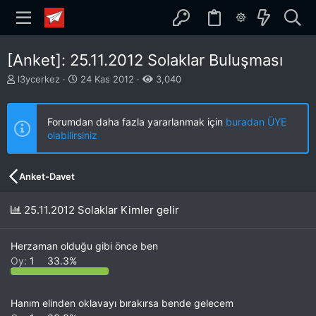
[Anket]: 25.11.2012 Solaklar Buluşması
K
B
l3ycerkez
24 Kas 2012
3,040
o
a
n
ş
b
l
Forumdan daha fazla yararlanmak için
buradan ÜYE
u
a
olabilirsiniz
y
n
u
g
b
ı
Anket-Davet
a
ç
ş
t
l
a
25.11.2012 Solaklar Kimler gelir
a
r
t
i
a
h
Herzaman olduğu gibi önce ben
n
i
Oy:
1
33.3%
Hanım elinden oklavayı bırakırsa bende gelecem