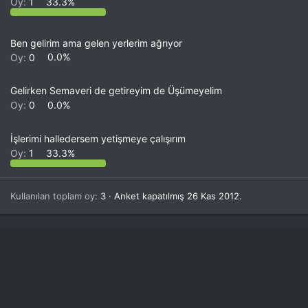
Oy:
1
33.3%
Ben gelirim ama gelen yerlerim ağrıyor
Oy:
0
0.0%
Gelirken Semaveri de getireyim de Üşümeyelim
Oy:
0
0.0%
İşlerimi halledersem yetişmeye çalışırım
Oy:
1
33.3%
Kullanılan toplam oy
3
Anket kapatılmış
26 Kas 2012
.