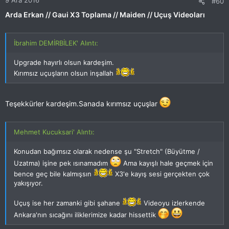
9 Ara 2016
#60
Arda Erkan // Gaui X3 Toplama // Maiden // Uçuş Videoları
İbrahim DEMİRBİLEK' Alıntı:
Upgrade hayırlı olsun kardeşim.
Kırımsız uçuşların olsun inşallah
Teşekkürler kardeşim.Sanada kırımsız uçuşlar
Mehmet Kucuksari' Alıntı:
Konudan bağımsız olarak nedense şu "Stretch" (Büyütme /
Uzatma) işine pek ısınamadım
Ama kayışlı hale geçmek için
bence geç bile kalmışsın
X3'e kayış sesi gerçekten çok
yakışıyor.
Uçuş ise her zamanki gibi şahane
Videoyu izlerkende
Ankara'nın sıcağını iliklerimize kadar hissettik