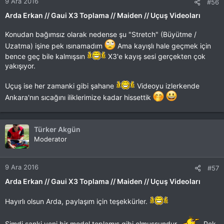
9 Ara 2016
#56
Arda Erkan // Gaui X3 Toplama // Maiden // Uçuş Videoları
Konudan bağımsız olarak nedense şu "Stretch" (Büyütme /
Uzatma) işine pek ısınamadım
Ama kayışlı hale geçmek için
bence geç bile kalmışsın
X3'e kayış sesi gerçekten çok
yakışıyor.
Uçuş ise her zamanki gibi şahane
Videoyu izlerkende
Ankara'nın sıcağını iliklerimize kadar hissettik
Türker Akgün
Moderator
9 Ara 2016
#57
Arda Erkan // Gaui X3 Toplama // Maiden // Uçuş Videoları
Hayırlı olsun Arda, paylaşım için teşekkürler.
Şimdi sanki yeni bir model toplamış gibi olmuşsundur.
Pek