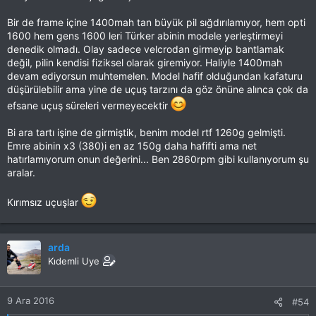
Bir de frame içine 1400mah tan büyük pil sığdırılamıyor, hem opti
1600 hem gens 1600 leri Türker abinin modele yerleştirmeyi
denedik olmadı. Olay sadece velcrodan girmeyip bantlamak
değil, pilin kendisi fiziksel olarak giremiyor. Haliyle 1400mah
devam ediyorsun muhtemelen. Model hafif olduğundan kafaturu
düşürülebilir ama yine de uçuş tarzını da göz önüne alınca çok da
efsane uçuş süreleri vermeyecektir
Bi ara tartı işine de girmiştik, benim model rtf 1260g gelmişti.
Emre abinin x3 (380)i en az 150g daha hafifti ama net
hatırlamıyorum onun değerini... Ben 2860rpm gibi kullanıyorum şu
aralar.
Kırımsız uçuşlar
arda
Kıdemli Uye
9 Ara 2016
#54