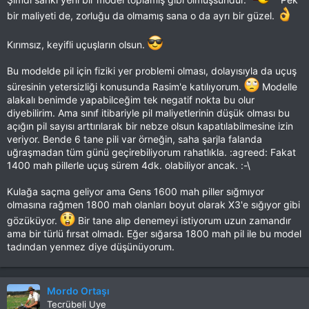
bir maliyeti de, zorluğu da olmamış sana o da ayrı bir güzel.
Kırımsız, keyifli uçuşların olsun.
Bu modelde pil için fiziki yer problemi olması, dolayısıyla da uçuş
süresinin yetersizliği konusunda Rasim'e katılıyorum.
Modelle
alakalı benimde yapabilceğim tek negatif nokta bu olur
diyebilirim. Ama sınıf itibariyle pil maliyetlerinin düşük olması bu
açığın pil sayısı arttırılarak bir nebze olsun kapatılabilmesine izin
veriyor. Bende 6 tane pili var örneğin, saha şarjla falanda
uğraşmadan tüm günü geçirebiliyorum rahatlıkla. :agreed: Fakat
1400 mah pillerle uçuş sürem 4dk. olabiliyor ancak. :-\
Kulağa saçma geliyor ama Gens 1600 mah piller sığmıyor
olmasına rağmen 1800 mah olanları boyut olarak X3'e sığıyor gibi
gözüküyor.
Bir tane alıp denemeyi istiyorum uzun zamandır
ama bir türlü fırsat olmadı. Eğer sığarsa 1800 mah pil ile bu model
tadından yenmez diye düşünüyorum.
Mordo Ortaşı
Tecrübeli Uye