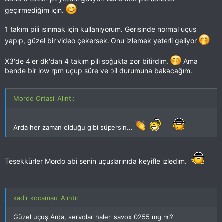
açığın pil sayısı arttırılarak bir nebze olsun kapatılabilmesine izin
geçirmediğim için.
veriyor. Bende 6 tane pili var örneğin, saha şarjla falanda
uğraşmadan tüm günü geçirebiliyorum rahatlıkla. :agreed:
1 takım pili ısınmak için kullanıyorum. Gerisinde normal uçuş
Fakat 1400 mah pillerle uçuş sürem 4dk. olabiliyor ancak. :-\
yapıp, güzel bir video çekersek. Onu izlemek yeterli geliyor
Kulağa saçma geliyor ama Gens 1600 mah piller sığmıyor
olmasına rağmen 1800 mah olanları boyut olarak X3'e sığıyor
X3'de 4'er dk'dan 4 takım pili soğukta zor bitirdim.
Ama
bende bir low rpm uçup süre ve pil durumuna bakacağım.
gibi gözüküyor.
Bir tane alıp denemeyi istiyorum uzun
zamandır ama bir türlü fırsat olmadı. Eğer sığarsa 1800 mah pil
ile bu model tadından yenmez diye düşünüyorum.
Mordo Ortasi' Alıntı:
Arda her zaman olduğu gibi süpersin...
Teşekkürler Mordo abi senin uçuşlarınıda keyifle izledim.
kadir kocaman' Alıntı:
Güzel uçuş Arda, servolar halen savox 0255 mg mi?