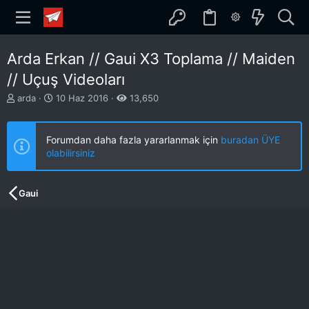
Arda Erkan // Gaui X3 Toplama // Maiden
// Uçuş Videoları
K
B
arda
10 Haz 2016
13,650
o
a
n
ş
b
l
Forumdan daha fazla yararlanmak için
buradan ÜYE
u
a
olabilirsiniz
y
n
u
g
b
ı
Gaui
a
ç
ş
t
l
a
a
r
t
i
a
h
n
i