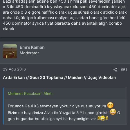
Bazı arkadaşların aksine ben 450 sınıfını pek sevemedim şahsen
x 3 ile 450 dominatörü kıyaslayacak olursam 450 dominatör açık
ara önde x 3 e göre hafiflik olarak uçuş süresi olarak atiklik olarak
daha küçük lipo kullanması maliyet açısından bana göre her türlü
450 dominatör ayrıca fiyat olarakta daha avantajlı align combo
olarak.
Emre Kaman
Moderator
29 Ağu 2016
#51
Arda Erkan // Gaui X3 Toplama // Maiden // Uçuş Videoları
Mehmet Kucuksari' Alıntı:
Forumda Gaui X3 sevmeyen yoktur diye dusunuyorum
Bizim de hayatimiza Alvin ile Yozgatta 3 Yil once girmisti
O
gun bugundur bu ufakliga ayri bir hayranligim var