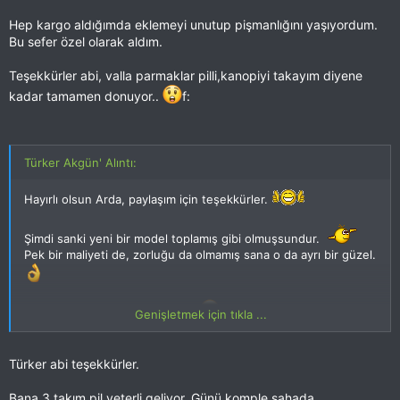
Hep kargo aldığımda eklemeyi unutup pişmanlığını yaşıyordum.
Bu sefer özel olarak aldım.
Teşekkürler abi, valla parmaklar pilli,kanopiyi takayım diyene
kadar tamamen donuyor..
f:
Türker Akgün' Alıntı:
Hayırlı olsun Arda, paylaşım için teşekkürler.
Şimdi sanki yeni bir model toplamış gibi olmuşsundur.
Pek bir maliyeti de, zorluğu da olmamış sana o da ayrı bir güzel.
Kırımsız, keyifli uçuşların olsun.
Genişletmek için tıkla ...
Bu modelde pil için fiziki yer problemi olması, dolayısıyla da
Türker abi teşekkürler.
uçuş süresinin yetersizliği konusunda Rasim'e katılıyorum.
Modelle alakalı benimde yapabilceğim tek negatif nokta bu olur
diyebilirim. Ama sınıf itibariyle pil maliyetlerinin düşük olması bu
Bana 3 takım pil yeterli geliyor. Günü komple sahada