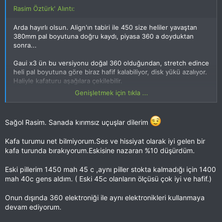
Rasim Öztürk' Alıntı:
Arda hayırlı olsun. Align'ın tabiri ile 450 size heliler yavaştan
380mm pal boyutuna doğru kaydı, piyasa 360 a doyduktan
sonra...
Gaui x3 ün bu versiyonu doğal 360 olduğundan, stretch edince
heli pal boyutuna göre biraz hafif kalabiliyor, disk yükü azalıyor.
Haliyle kafaturu aşağılara çekilebilir.
Genişletmek için tıkla ...
Bir de frame içine 1400mah tan büyük pil sığdırılamıyor, hem
opti 1600 hem gens 1600 leri Türker abinin modele
yerleştirmeyi denedik olmadı. Olay sadece velcrodan girmeyip
Sağol Rasim. Sanada kırımsız uçuşlar dilerim
bantlamak değil, pilin kendisi fiziksel olarak giremiyor. Haliyle
1400mah devam ediyorsun muhtemelen. Model hafif
Kafa turumu net bilmiyorum.Ses ve hissiyat olarak iyi gelen bir
olduğundan kafaturu düşürülebilir ama yine de uçuş tarzını da
kafa turunda bırakıyorum.Eskisine nazaran %10 düşürdüm.
göz önüne alınca çok da efsane uçuş süreleri vermeyecektir
Eski pillerim 1450 mah 45 c ,aynı piller stokta kalmadığı için 1400
mah 40c gens aldım. ( Eski 45c olanların ölçüsü çok iyi ve hafif.)
Bi ara tartı işine de girmiştik, benim model rtf 1260g gelmişti.
Emre abinin x3 (380)i en az 150g daha hafifti ama net
Onun dışında 360 elektroniği ile aynı elektronikleri kullanmaya
hatırlamıyorum onun değerini... Ben 2860rpm gibi kullanıyorum
devam ediyorum.
şu aralar.