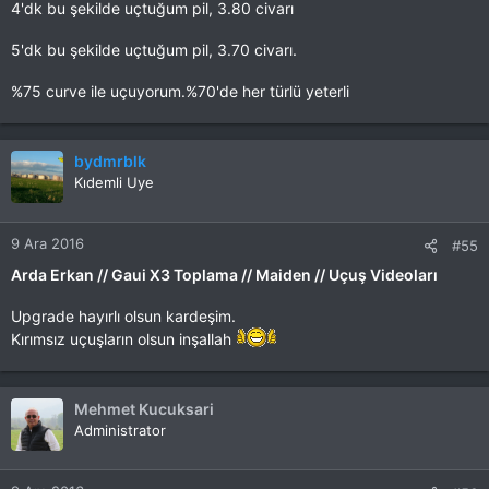
4'dk bu şekilde uçtuğum pil, 3.80 civarı
Kırımsız uçuşlar
5'dk bu şekilde uçtuğum pil, 3.70 civarı.
%75 curve ile uçuyorum.%70'de her türlü yeterli
bydmrblk
Kıdemli Uye
9 Ara 2016
#55
Arda Erkan // Gaui X3 Toplama // Maiden // Uçuş Videoları
Upgrade hayırlı olsun kardeşim.
Kırımsız uçuşların olsun inşallah
Mehmet Kucuksari
Administrator