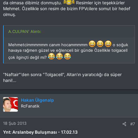
da olmasa dibimiz donmuştu.
Resimler için teşekkürler
Mehmet. Özellikle son resim de bizim FPVcilere somut bir hedef
olmuş.
A.CULPAN' Alıntı:
Mehmetcimmmmmm canım hocammmmm
o soğuk
havaya rağmen güzel ve eğlenceli bir günde Özellikle tolgacell
çok ilginçti değil mi?
"Naftair"'den sonra "Tolgacell", Altan'ın yaratıcılığı da süper
hani!...
Hakan Ülgenalp
RcFanatik
18 Şub 2013
#7
Ynt: Arslanbey Buluşması - 17.02.13