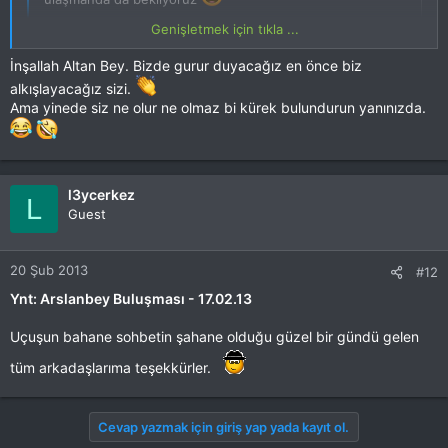
Genişletmek için tıkla ...
Tolgacım hedef bizim meydan bizim uçak bizim...
Ayrı gayrı
İnşallah Altan Bey. Bizde gurur duyacağız en önce biz
yok beraber kol kola uçacağız inşallah oraya
Genişletmek için tıkla ...
alkışlayacağız sizi.
Ama yinede siz ne olur ne olmaz bi kürek bulundurun yanınızda.
l3ycerkez
L
Guest
20 Şub 2013
#12
Ynt: Arslanbey Buluşması - 17.02.13
Uçuşun bahane sohbetin şahane olduğu güzel bir gündü gelen
tüm arkadaşlarıma teşekkürler.
Cevap yazmak için giriş yap yada kayıt ol.