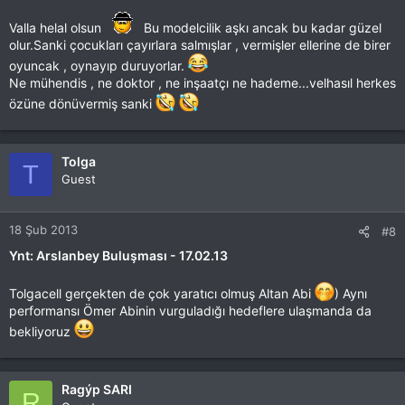
Valla helal olsun
Bu modelcilik aşkı ancak bu kadar güzel
olur.Sanki çocukları çayırlara salmışlar , vermişler ellerine de birer
oyuncak , oynayıp duruyorlar.
Ne mühendis , ne doktor , ne inşaatçı ne hademe...velhasıl herkes
özüne dönüvermiş sanki
Tolga
T
Guest
18 Şub 2013
#8
Ynt: Arslanbey Buluşması - 17.02.13
Tolgacell gerçekten de çok yaratıcı olmuş Altan Abi
) Aynı
performansı Ömer Abinin vurguladığı hedeflere ulaşmanda da
bekliyoruz
Ragýp SARI
R