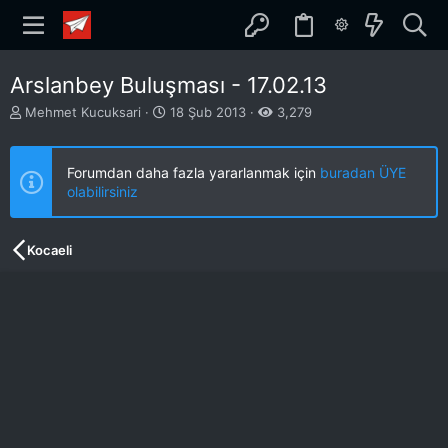
Arslanbey Buluşması - 17.02.13
K
B
Mehmet Kucuksari
18 Şub 2013
3,279
o
a
n
ş
b
l
Forumdan daha fazla yararlanmak için
buradan ÜYE
u
a
olabilirsiniz
y
n
u
g
b
ı
Kocaeli
a
ç
ş
t
l
a
a
r
t
i
a
h
n
i