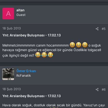
altan
A
Guest
18 Şub 2013
#5
Ynt: Arslanbey Buluşması - 17.02.13
Mehmetcimmmmmm canım hocammmmm
o soğuk
havaya rağmen güzel ve eğlenceli bir günde Özellikle tolgacell
çok ilginçti değil mi?
Ömer Erkan
RcFanatik
18 Şub 2013
#6
Ynt: Arslanbey Buluşması - 17.02.13
Hava olarak soğuk, dostluk olarak sıcak bir gündü. Yavuz'un çayı