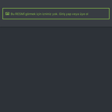
Bu RESMİ görmek için izniniz yok. Giriş yap veya üye ol