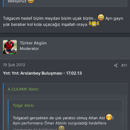
bekliyoruz
Tolgacım hedef bizim meydan bizim uçak bizim...
Ayrı gayrı
yok beraber kol kola uçacağız inşallah oraya
Türker Akgün
Moderator
19 Şub 2013
#11
Ynt: Ynt: Arslanbey Buluşması - 17.02.13
A.CULPAN' Alıntı:
Tolga' Alıntı:
Tolgacell gerçekten de çok yaratıcı olmuş Altan Abi
)
Aynı performansı Ömer Abinin vurguladığı hedeflere
ulaşmanda da bekliyoruz