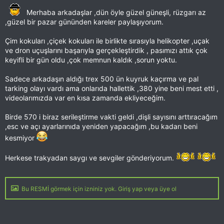
Merhaba arkadaşlar ,dün öyle güzel güneşli, rüzgarı az
,güzel bir pazar gününden kareler paylaşıyorum.
Çim kokuları ,çiçek kokuları ile birlikte sırasıyla helikopter ,uçak
ve dron uçuşlarını başarıyla gerçekleştirdik , pasımızı attık çok
keyifli bir gün oldu ,çok memnun kaldık ,sorun yoktu.
Sadece arkadaşın aldığı trex 500 ün kuyruk kaçırma ve pal
tarking olayı vardı ama onlarıda hallettik ,380 yine beni mest etti ,
videolarımızda var en kısa zamanda ekliyeceğim.
Birde 570 i biraz serileştirme vakti geldi ,dişli sayısını arttıracağım
,esc ve açı ayarlarınıda yeniden yapacağım ,bu kadarı beni
kesmiyor
Herkese trakyadan saygı ve sevgiler gönderiyorum.
Bu RESMİ görmek için izniniz yok. Giriş yap veya üye ol