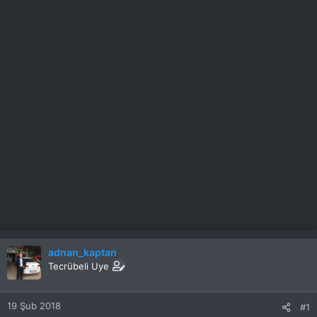
adnan_kaptan
Tecrübeli Uye
19 Şub 2018
#1