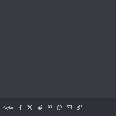
Facebook
X (Twitter)
Reddit
Pinterest
WhatsApp
E-posta
Link
Paylaş: