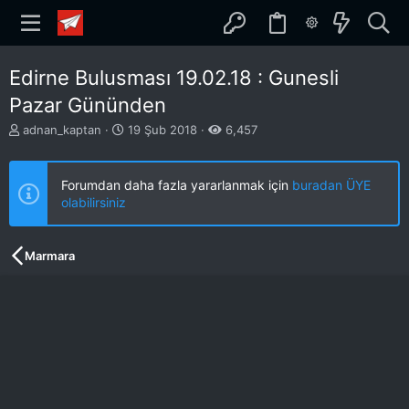
Edirne Bulusması 19.02.18 : Gunesli
Pazar Gününden
K
B
adnan_kaptan
19 Şub 2018
6,457
o
a
n
ş
b
l
Forumdan daha fazla yararlanmak için
buradan ÜYE
u
a
olabilirsiniz
y
n
u
g
b
ı
Marmara
a
ç
ş
t
l
a
a
r
t
i
a
h
n
i