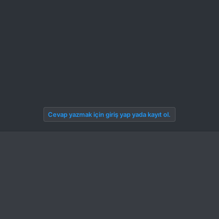
Bu RESMİ görmek için izniniz yok. Giriş yap veya üye ol
Cevap yazmak için giriş yap yada kayıt ol.