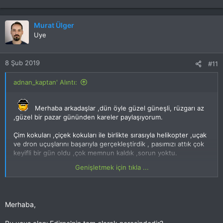
Murat Ülger
Uye
8 Şub 2019
#11
adnan_kaptan' Alıntı:
Merhaba arkadaşlar ,dün öyle güzel güneşli, rüzgarı az
,güzel bir pazar gününden kareler paylaşıyorum.
Çim kokuları ,çiçek kokuları ile birlikte sırasıyla helikopter ,uçak
ve dron uçuşlarını başarıyla gerçekleştirdik , pasımızı attık çok
keyifli bir gün oldu ,çok memnun kaldık ,sorun yoktu.
Genişletmek için tıkla ...
Sadece arkadaşın aldığı trex 500 ün kuyruk kaçırma ve pal
tarking olayı vardı ama onlarıda hallettik ,380 yine beni mest
etti , videolarımızda var en kısa zamanda ekliyeceğim.
Merhaba,
Birde 570 i biraz serileştirme vakti geldi ,dişli sayısını
arttıracağım ,esc ve açı ayarlarınıda yeniden yapacağım ,bu