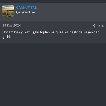
CANKUT TAŞ
Çalışkan Uye
Bu RESMİ görmek için izniniz yok. Giriş yap veya üye ol
29 Kas 2024
#14
Hocam beş yıl olmuş,bir toplanılsa güzel olur aslında.Keşan'dan
geliriz.
Bu RESMİ görmek için izniniz yok. Giriş yap veya üye ol
Bu RESMİ görmek için izniniz yok. Giriş yap veya üye ol
Bu RESMİ görmek için izniniz yok. Giriş yap veya üye ol