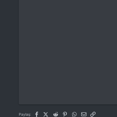
Facebook
X (Twitter)
Reddit
Pinterest
WhatsApp
E-posta
Link
Paylaş: