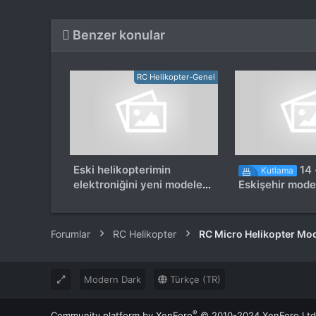
Benzer konular
RC Helikopter-Genel
Eski helikopterimin
14 
Kutlama
elektroniğini yeni modele
Eskişehir model
aktarabilir miyim
festivali
Forumlar
RC Helikopter
RC Micro Helikopter Mod
Modern Dark
Türkçe (TR)
®
Community platform by XenForo
© 2010-2024 XenForo Ltd