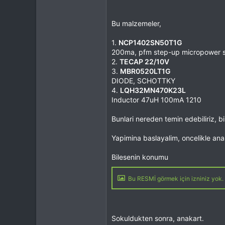
Bu malzemeler,
1.
NCP1402SN50T1G
200ma, pfm step-up micropower sw
2.
TECAP 22/10V
3.
MBR0520LT1G
DIODE, SCHOTTKY
4.
LQH32MN470K23L
Inductor 47uH 100mA 1210
Bunlari nereden temin edebiliriz, b
Yapimina baslayalim, oncelikle anak
Bilesenin konumu
Bu RESMİ görmek için izniniz yok. 
Sokuldukten sonra, anakart.