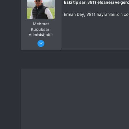
Eski tip sari v911 efsanesi ve ger
Erman bey, V911 hayranlari icin co
Mehmet
Kucuksari
Administrator
Katılım
4 Eki 2012
Mesajlar
37,342
Tepkime puanı
44,114
Yaş
53
Konum
Kocaeli
İlgi Alanı
Heli