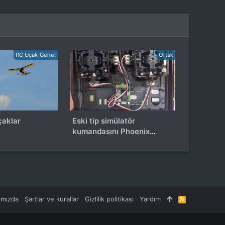
RC Uçak-Genel
Ortak
çaklar
Eski tip simülatör
kumandasını Phoenix
yazılımında
kullanamıyorum.
ımızda
Şartlar ve kurallar
Gizlilik politikası
Yardım
R
S
S