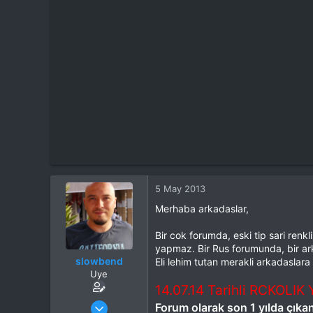
t
i
a
h
n
i
5 May 2013
Merhaba arkadaslar,
Bir cok forumda, eski tip sari renk
yapmaz. Bir Rus forumunda, bir ark
slowbend
Eli lehim tutan merakli arkadaslar
Uye
14.07.14 Tarihli RCKOLIK
Katılım
26 Şub 2013
Forum olarak son 1 yılda çıkan