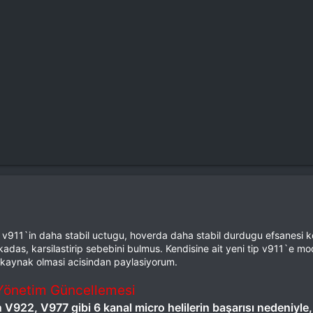
li v911`in daha stabil uctugu, hoverda daha stabil durdugu efsanesi k
adas, karsilastirip sebebini bulmus. Kendisine ait yeni tip v911`e mo
a kaynak olmasi acisindan paylasiyorum.
 Yönetim Güncellemesi
 V922, V977 gibi 6 kanal micro helilerin başarısı nedeniyle,