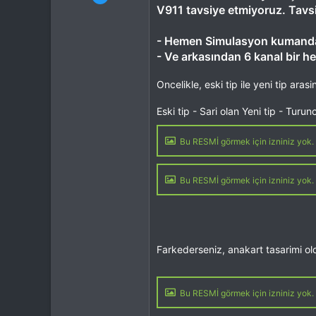
Mesajlar
56
V911 tavsiye etmiyoruz. Tavs
Tepkime puanı
0
Yaş
47
- Hemen Simulasyon kumandas
- Ve arkasından 6 kanal bir hel
Oncelikle, eski tip ile yeni tip ara
Eski tip - Sari olan Yeni tip - Turun
Bu RESMİ görmek için izniniz yok. 
Bu RESMİ görmek için izniniz yok. 
Farkederseniz, anakart tasarimi old
Bu RESMİ görmek için izniniz yok. 