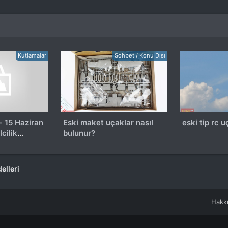
Kutlamalar
Sohbet / Konu Dısı
- 15 Haziran
Eski maket uçaklar nasıl
eski tip rc u
cilik
bulunur?
elleri
Hakk
.