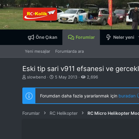
Öne Çıkan
Forumlar
Neler yeni
Yeni mesajlar
Forumlarda ara
Eski tip sari v911 efsanesi ve gercek
K
B
slowbend
5 May 2013
2,696
o
a
n
ş
b
l
Forumdan daha fazla yararlanmak için
buradan ÜY
u
a
y
n
u
g
Forumlar
RC Helikopter
RC Micro Helikopter Mod
b
ı
a
ç
ş
t
l
a
a
r