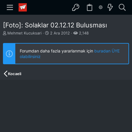
[Foto]: Solaklar 02.12.12 Bulusması
K
B
Mehmet Kucuksari
2 Ara 2012
2,148
o
a
n
ş
b
l
Forumdan daha fazla yararlanmak için
buradan ÜYE
u
a
olabilirsiniz
y
n
u
g
b
ı
Kocaeli
a
ç
ş
t
l
a
a
r
t
i
a
h
n
i