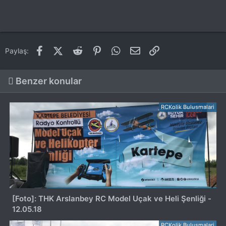
Facebook
X (Twitter)
Reddit
Pinterest
WhatsApp
E-posta
Link
Paylaş:
Benzer konular
RCKolik Bulusmalari
[Foto]: THK Arslanbey RC Model Uçak ve Heli Şenliği -
12.05.18
RCKolik Bulusmalari