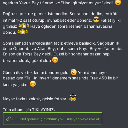
açarken Yavuz Bey tlf aradı ve "Hadi gitmiyor muyuz" dedi.
Doğrusu pek de gitmek istemedim. Sonra hadi dedim, en kötü
ihtimal 1-2 saat oturup, muhabbet eder döneriz.
Fakat iyi ki
gitmişiz
Hava öğleden sonra resmen bahar havasına
döndü.
Sonra sahadan arkadaşları taciz etmeye başladık. Sağolsun ilk
önce Ömer abi ve Altan Bey, daha sonra Kaya Bey ve Taner abi.
En son da Tolga Bey geldi. Güzel bir sonbahar pazarı hep
beraber olduk, güzel oldu
Günün ilk ve tek kırımı benden geldi
Yeni denemeye
başladığım "Tail-In Invert" denemem sırasında Trex 450 ile bir
kırım yaşadım
Neyse fazla uzaktık, gelsin fotolar
Tüm album için TIKLAYINIZ:
Bu LİNKİ görmek için izniniz yok. Giriş yap veya üye ol