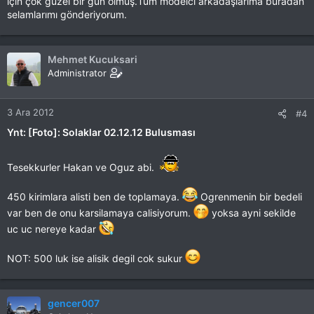
için çok güzel bir gün olmuş.Tüm modelci arkadaşlarıma buradan
selamlarımı gönderiyorum.
Mehmet Kucuksari
Administrator
3 Ara 2012
#4
Ynt: [Foto]: Solaklar 02.12.12 Bulusması
Tesekkurler Hakan ve Oguz abi.
450 kirimlara alisti ben de toplamaya.
Ogrenmenin bir bedeli
var ben de onu karsilamaya calisiyorum.
yoksa ayni sekilde
uc uc nereye kadar
NOT: 500 luk ise alisik degil cok sukur
gencer007