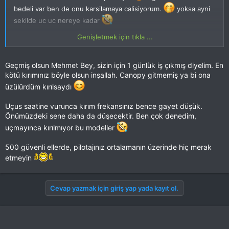
bedeli var ben de onu karsilamaya calisiyorum.
yoksa ayni
sekilde uc uc nereye kadar
Genişletmek için tıkla ...
NOT: 500 luk ise alisik degil cok sukur
Geçmiş olsun Mehmet Bey, sizin için 1 günlük iş çıkmış diyelim. En
kötü kırımınız böyle olsun inşallah. Canopy gitmemiş ya bi ona
üzülürdüm kırılsaydı
Uçus saatine vurunca kırım frekansınız bence gayet düşük.
Önümüzdeki sene daha da düşecektir. Ben çok denedim,
uçmayınca kırılmıyor bu modeller
500 güvenli ellerde, pilotajınız ortalamanın üzerinde hiç merak
etmeyin
Cevap yazmak için giriş yap yada kayıt ol.