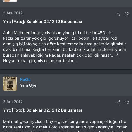
2 Ara 2012
#2
Ynt: [Foto]: Solaklar 02.12.12 Bulusması
Ahhh Mehmedim geçmiş olsun,yine gitti mi bizim 450 cik.
Fazla bir zarar yok gibi görünüyor , tail boom ile flaybar rod
gitmiş gibi,foto açısına göre kestiremedim ama pallerde gitmiştir
olası bir ihtimal.Keşke her kırım bu kadarcık atlatılsa..Bilemiyorum
buradan anlayabildiğim kadar,inşallah çok değildir hasar.. :-\
Neyse,tekrar geçmiş olsun kardeşim....
KaOs
Yeni Uye
3 Ara 2012
#3
Ynt: [Foto]: Solaklar 02.12.12 Bulusması
Mehmet geçmiş olsun böyle güzel bir günde yapmış olduğun bu
kırım seni üzmüş olmalı .Fotolardanda anladığım kadarıyla uçmak